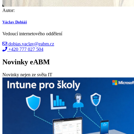
Autor:
Václav Dobiáš
Vedoucí internetového oddělení
dobias.vaclav@eabm.cz
+420 777 027 504
Novinky eABM
Novinky nejen ze světa IT