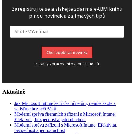
Zaregistruj te se a získejte zdarma eABM knihu
plnou novinek a zajímavých tipů
Chci odebírat novinky
Zásady zpracování osobních údajů
Aktuálně
Jak Microsoft Intune šetří čas učitelům, peníze škole a
zajišťuje bezpečí žáků
Moderní správa firemních zařízení s Microsoft Intune:
Efektivita, bezpečnost a jednoduchost
Moderní správa zařízení s Microsoft Intune: Efektivita,
bezpečnost a jednoduchost