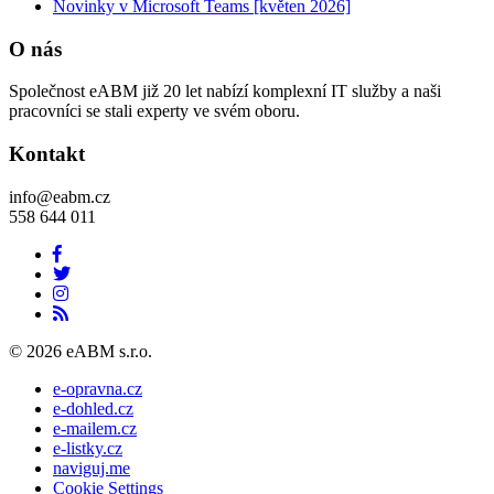
Novinky v Microsoft Teams [květen 2026]
O nás
Společnost eABM již 20 let nabízí komplexní IT služby a naši
pracovníci se stali experty ve svém oboru.
Kontakt
info@eabm.cz
558 644 011
© 2026 eABM s.r.o.
e-opravna.cz
e-dohled.cz
e-mailem.cz
e-listky.cz
naviguj.me
Cookie Settings