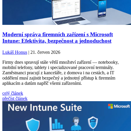
Moderní správa firemních zařízení s Microsoft
Intune: Efektivita, bezpečnost a jednoduchost
Lukáš Honus
| 21. červen 2026
Firmy dnes spravují stále větší množství zařízení — notebooky,
mobilní telefony, tablety i specializované pracovní terminály.
Zaměstnanci pracují z kanceláře, z domova i na cestách, a IT
oddělení musí zajistit bezpečný a jednotný přístup k firemním
aplikacím a datům napříč všemi zařízeními.
celý článek
přečíst článek