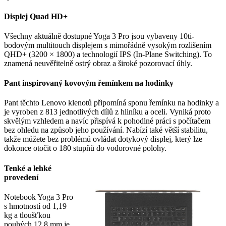
Displej Quad HD+
Všechny aktuálně dostupné Yoga 3 Pro jsou vybaveny 10ti-
bodovým multitouch displejem s mimořádně vysokým rozlišením
QHD+ (3200 × 1800) a technologií IPS (In-Plane Switching). To
znamená neuvěřitelně ostrý obraz a široké pozorovací úhly.
Pant inspirovaný kovovým řemínkem na hodinky
Pant těchto Lenovo klenotů připomíná sponu řemínku na hodinky a
je vyroben z 813 jednotlivých dílů z hliníku a oceli. Vyniká proto
skvělým vzhledem a navíc přispívá k pohodlné práci s počítačem
bez ohledu na způsob jeho používání. Nabízí také větší stabilitu,
takže můžete bez problémů ovládat dotykový displej, který lze
dokonce otočit o 180 stupňů do vodorovné polohy.
Tenké a lehké
provedení
Notebook Yoga 3 Pro
s hmotností od 1,19
kg a tloušťkou
pouhých 12,8 mm je