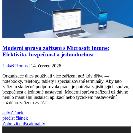
Moderní správa zařízení s Microsoft Intune:
Efektivita, bezpečnost a jednoduchost
Lukáš Honus
| 14. červen 2026
Organizace dnes používají více zařízení než kdy dříve —
notebooky, telefony, tablety i specializované terminály. Aby tato
zařízení skutečně podporovala práci, je potřeba zajistit jejich správu,
bezpečnost a jednotné nastavení. Moderní správa zařízení už dávno
není o manuální instalaci aplikací nebo fyzickém nastavování
každého zařízení zvlášť.
celý článek
přečíst článek
Zobrazit další aktuality