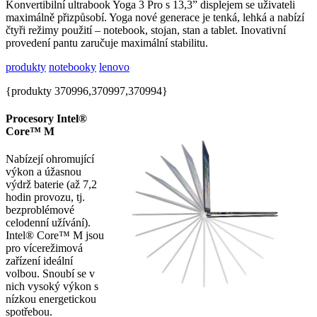
Konvertibilní ultrabook Yoga 3 Pro s 13,3” displejem se uživateli
maximálně přizpůsobí. Yoga nové generace je tenká, lehká a nabízí
čtyři režimy použití – notebook, stojan, stan a tablet. Inovativní
provedení pantu zaručuje maximální stabilitu.
produkty
notebooky
lenovo
{produkty 370996,370997,370994}
Procesory Intel®
Core™ M
Nabízejí ohromující
výkon a úžasnou
výdrž baterie (až 7,2
hodin provozu, tj.
bezproblémové
celodenní užívání).
Intel® Core™ M jsou
pro vícerežimová
zařízení ideální
volbou. Snoubí se v
nich vysoký výkon s
nízkou energetickou
spotřebou.