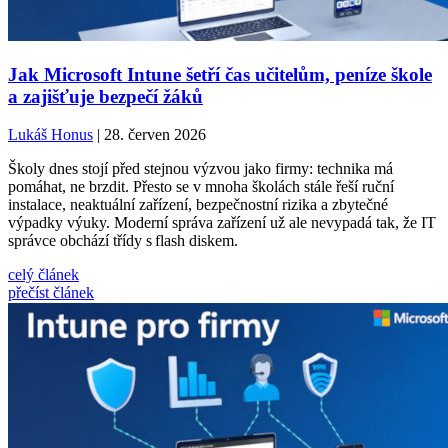
Jak Microsoft Intune šetří čas učitelům, peníze škole
a zajišťuje bezpečí žáků
Lukáš Honus
| 28. červen 2026
Školy dnes stojí před stejnou výzvou jako firmy: technika má
pomáhat, ne brzdit. Přesto se v mnoha školách stále řeší ruční
instalace, neaktuální zařízení, bezpečnostní rizika a zbytečné
výpadky výuky. Moderní správa zařízení už ale nevypadá tak, že IT
správce obchází třídy s flash diskem.
celý článek
přečíst článek