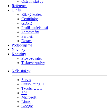
Ostatní služby
Reference
O nás
Etický kodex
Certifikáty
GDPR
Profil společnosti
Zaměstnání
Partneři
Dotace
Podporujeme
Novinky
Kontakty
Provozovatel
Tiskové zprávy
Naše služby
Servis
Outsourcing IT
Tvorba www
Sítě
Microsoft
Linux
Google