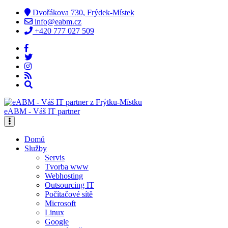
Dvořákova 730, Frýdek-Místek
info@eabm.cz
+420 777 027 509
eABM - Váš IT partner
Domů
Služby
Servis
Tvorba www
Webhosting
Outsourcing IT
Počítačové sítě
Microsoft
Linux
Google