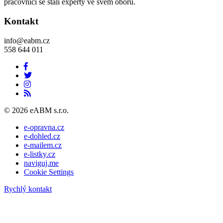
pracovníci se stali experty ve svém oboru.
Kontakt
info@eabm.cz
558 644 011
© 2026 eABM s.r.o.
e-opravna.cz
e-dohled.cz
e-mailem.cz
e-listky.cz
naviguj.me
Cookie Settings
Rychlý kontakt