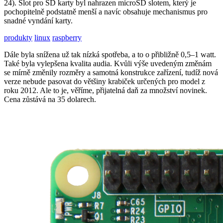
24). Slot pro SD karty byl nahrazen microSD slotem, který je
pochopitelně podstatně menší a navíc obsahuje mechanismus pro
snadné vyndání karty.
produkty
linux
raspberry
Dále byla snížena už tak nízká spotřeba, a to o přibližně 0,5–1 watt.
Také byla vylepšena kvalita audia. Kvůli výše uvedeným změnám
se mírně změnily rozměry a samotná konstrukce zařízení, tudíž nová
verze nebude pasovat do většiny krabiček určených pro model z
roku 2012. Ale to je, věříme, přijatelná daň za množství novinek.
Cena zůstává na 35 dolarech.