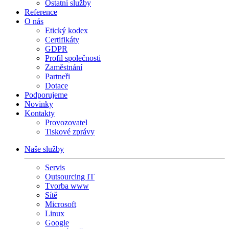
Ostatní služby
Reference
O nás
Etický kodex
Certifikáty
GDPR
Profil společnosti
Zaměstnání
Partneři
Dotace
Podporujeme
Novinky
Kontakty
Provozovatel
Tiskové zprávy
Naše služby
Servis
Outsourcing IT
Tvorba www
Sítě
Microsoft
Linux
Google