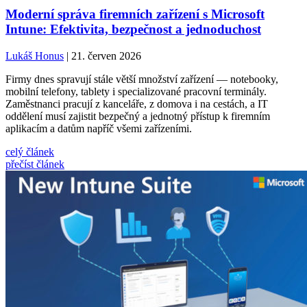
Moderní správa firemních zařízení s Microsoft
Intune: Efektivita, bezpečnost a jednoduchost
Lukáš Honus
| 21. červen 2026
Firmy dnes spravují stále větší množství zařízení — notebooky,
mobilní telefony, tablety i specializované pracovní terminály.
Zaměstnanci pracují z kanceláře, z domova i na cestách, a IT
oddělení musí zajistit bezpečný a jednotný přístup k firemním
aplikacím a datům napříč všemi zařízeními.
celý článek
přečíst článek