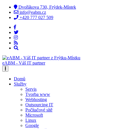
Dvořákova 730, Frýdek-Místek
info@eabm.cz
+420 777 027 509
eABM - Váš IT partner
Domů
Služby
Servis
Tvorba www
Webhosting
Outsourcing IT
Počítačové sítě
Microsoft
Linux
Google