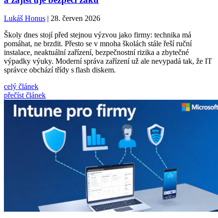
Lukáš Honus
| 28. červen 2026
Školy dnes stojí před stejnou výzvou jako firmy: technika má
pomáhat, ne brzdit. Přesto se v mnoha školách stále řeší ruční
instalace, neaktuální zařízení, bezpečnostní rizika a zbytečné
výpadky výuky. Moderní správa zařízení už ale nevypadá tak, že IT
správce obchází třídy s flash diskem.
celý článek
přečíst článek