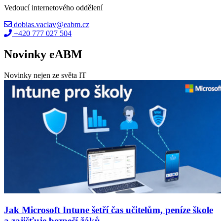
Vedoucí internetového oddělení
dobias.vaclav@eabm.cz
+420 777 027 504
Novinky eABM
Novinky nejen ze světa IT
Jak Microsoft Intune šetří čas učitelům, peníze škole
a zajišťuje bezpečí žáků