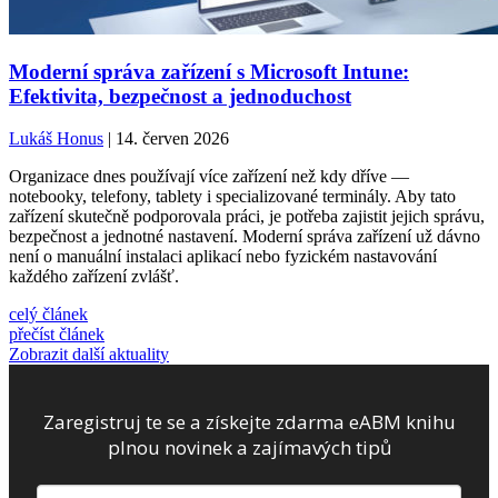
Moderní správa zařízení s Microsoft Intune:
Efektivita, bezpečnost a jednoduchost
Lukáš Honus
| 14. červen 2026
Organizace dnes používají více zařízení než kdy dříve —
notebooky, telefony, tablety i specializované terminály. Aby tato
zařízení skutečně podporovala práci, je potřeba zajistit jejich správu,
bezpečnost a jednotné nastavení. Moderní správa zařízení už dávno
není o manuální instalaci aplikací nebo fyzickém nastavování
každého zařízení zvlášť.
celý článek
přečíst článek
Zobrazit další aktuality
Zaregistruj te se a získejte zdarma eABM knihu
plnou novinek a zajímavých tipů