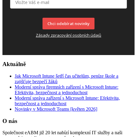
Chci odebírat novinky
Zásady zpracování osobních údajů
Aktuálně
Jak Microsoft Intune šetří čas učitelům, peníze škole a
zajišťuje bezpečí žáků
Moderní správa firemních zařízení s Microsoft Intune:
Efektivita, bezpečnost a jednoduchost
Moderní správa zařízení s Microsoft Intune: Efektivita,
bezpečnost a jednoduchost
Novinky v Microsoft Teams [květen 2026]
O nás
Společnost eABM již 20 let nabízí komplexní IT služby a naši