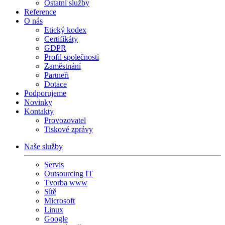
Ostatní služby
Reference
O nás
Etický kodex
Certifikáty
GDPR
Profil společnosti
Zaměstnání
Partneři
Dotace
Podporujeme
Novinky
Kontakty
Provozovatel
Tiskové zprávy
Naše služby
Servis
Outsourcing IT
Tvorba www
Sítě
Microsoft
Linux
Google