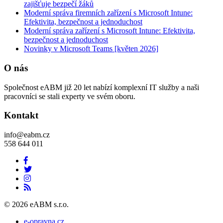
zajišťuje bezpečí žáků
Moderní správa firemních zařízení s Microsoft Intune:
Efektivita, bezpečnost a jednoduchost
Moderní správa zařízení s Microsoft Intune: Efektivita,
bezpečnost a jednoduchost
Novinky v Microsoft Teams [květen 2026]
O nás
Společnost eABM již 20 let nabízí komplexní IT služby a naši
pracovníci se stali experty ve svém oboru.
Kontakt
info@eabm.cz
558 644 011
© 2026 eABM s.r.o.
e-opravna.cz