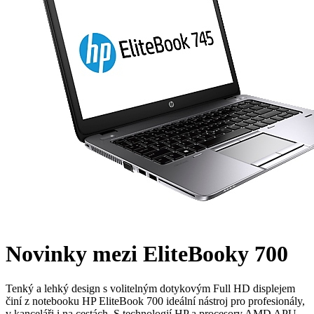
Novinky mezi EliteBooky 700
Tenký a lehký design s volitelným dotykovým Full HD displejem
činí z notebooku HP EliteBook 700 ideální nástroj pro profesionály,
v kanceláři i na cestách. S technologií HP a procesory AMD APU