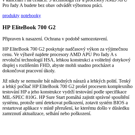
Pro řady A budete bez obav odvádět výbornou práci.
produkty
notebooky
HP EliteBook 700 G2
Připraven k nasazení. Ochrana v podobě samozotavení.
HP EliteBook 700 G2 poskytuje nadčasový výkon za výjimečnou
cenu. Ve výbavě najdete procesory AMD APU Pro řady A s
revoluční technologií HSA, lehkou konstrukci a volitelný dotykový
displej s rozlišením FHD, abyste mohli snadno procházet a
dokončovat pracovní úkoly.
Již nikdy se nemusíte bát náhodných nárazů a lehkých polití. Tenký
a lehký počítač HP EliteBook 700 G2 prošel procesem komplexního
testování HP a jeho konstrukce vydrží testování podle specifikace
MIL-SPEC 810G. HP Sure Start pomáhá zajistit správné spouštění
systému, protože umí detekovat poškození, zotavit systém BIOS a
restartovat aplikace v místě přerušení, ke kterému došlo v důsledku
zamrznutí aktualizace, selhání nebo poškození.