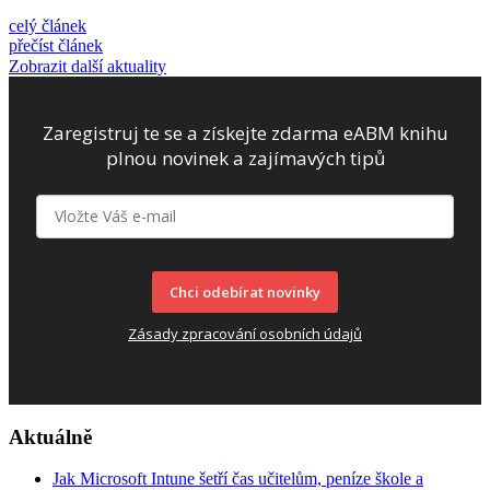
celý článek
přečíst článek
Zobrazit další aktuality
Zaregistruj te se a získejte zdarma eABM knihu
plnou novinek a zajímavých tipů
Chci odebírat novinky
Zásady zpracování osobních údajů
Aktuálně
Jak Microsoft Intune šetří čas učitelům, peníze škole a