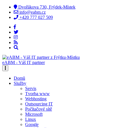
Dvořákova 730, Frýdek-Místek
info@eabm.cz
+420 777 027 509
eABM - Váš IT partner
Domů
Služby
Servis
Tvorba www
Webhosting
Outsourcing IT
Počítačové sítě
Microsoft
Linux
Google