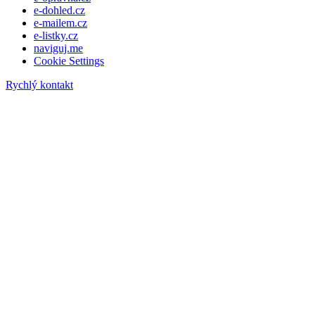
e-dohled.cz
e-mailem.cz
e-listky.cz
naviguj.me
Cookie Settings
Rychlý kontakt