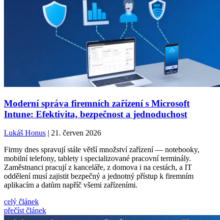
Moderní správa firemních zařízení s Microsoft
Intune: Efektivita, bezpečnost a jednoduchost
Lukáš Honus
| 21. červen 2026
Firmy dnes spravují stále větší množství zařízení — notebooky,
mobilní telefony, tablety i specializované pracovní terminály.
Zaměstnanci pracují z kanceláře, z domova i na cestách, a IT
oddělení musí zajistit bezpečný a jednotný přístup k firemním
aplikacím a datům napříč všemi zařízeními.
celý článek
přečíst článek