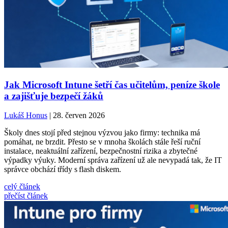
Jak Microsoft Intune šetří čas učitelům, peníze škole
a zajišťuje bezpečí žáků
Lukáš Honus
| 28. červen 2026
Školy dnes stojí před stejnou výzvou jako firmy: technika má
pomáhat, ne brzdit. Přesto se v mnoha školách stále řeší ruční
instalace, neaktuální zařízení, bezpečnostní rizika a zbytečné
výpadky výuky. Moderní správa zařízení už ale nevypadá tak, že IT
správce obchází třídy s flash diskem.
celý článek
přečíst článek