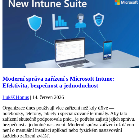
Moderní správa zařízení s Microsoft Intune:
Efektivita, bezpečnost a jednoduchost
Lukáš Honus
| 14. červen 2026
Organizace dnes používají více zařízení než kdy dříve —
notebooky, telefony, tablety i specializované terminály. Aby tato
zařízení skutečně podporovala práci, je potřeba zajistit jejich správu,
bezpečnost a jednotné nastavení. Moderní správa zařízení už dávno
není o manuální instalaci aplikací nebo fyzickém nastavování
každého zařízení zvlášť.