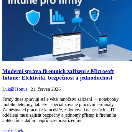
Moderní správa firemních zařízení s Microsoft
Intune: Efektivita, bezpečnost a jednoduchost
Lukáš Honus
| 21. červen 2026
Firmy dnes spravují stále větší množství zařízení — notebooky,
mobilní telefony, tablety i specializované pracovní terminály.
Zaměstnanci pracují z kanceláře, z domova i na cestách, a IT
oddělení musí zajistit bezpečný a jednotný přístup k firemním
aplikacím a datům napříč všemi zařízeními.
celý článek