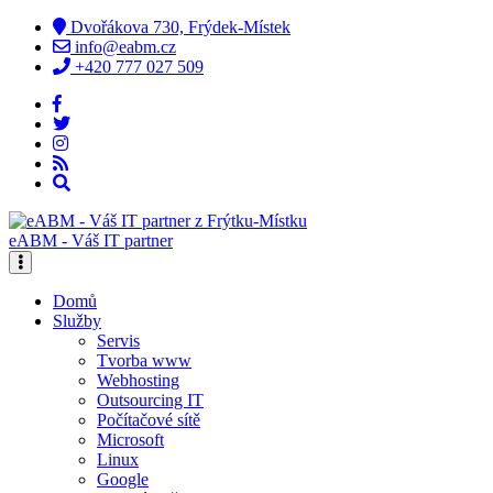
Dvořákova 730, Frýdek-Místek
info@eabm.cz
+420 777 027 509
eABM - Váš IT partner
Domů
Služby
Servis
Tvorba www
Webhosting
Outsourcing IT
Počítačové sítě
Microsoft
Linux
Google