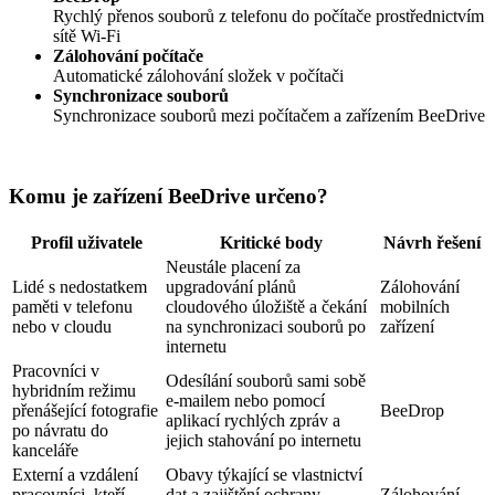
Rychlý přenos souborů z telefonu do počítače prostřednictvím
sítě Wi-Fi
Zálohování počítače
Automatické zálohování složek v počítači
Synchronizace souborů
Synchronizace souborů mezi počítačem a zařízením BeeDrive
Komu je zařízení BeeDrive určeno?
Profil uživatele
Kritické body
Návrh řešení
Neustále placení za
Lidé s nedostatkem
upgradování plánů
Zálohování
paměti v telefonu
cloudového úložiště a čekání
mobilních
nebo v cloudu
na synchronizaci souborů po
zařízení
internetu
Pracovníci v
Odesílání souborů sami sobě
hybridním režimu
e-mailem nebo pomocí
přenášející fotografie
BeeDrop
aplikací rychlých zpráv a
po návratu do
jejich stahování po internetu
kanceláře
Externí a vzdálení
Obavy týkající se vlastnictví
pracovníci, kteří
dat a zajištění ochrany
Zálohování