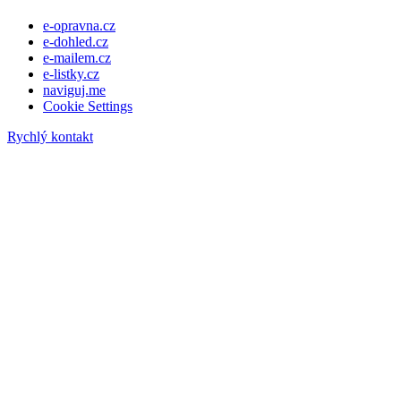
e-opravna.cz
e-dohled.cz
e-mailem.cz
e-listky.cz
naviguj.me
Cookie Settings
Rychlý kontakt