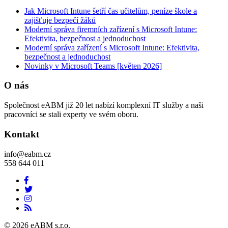
Jak Microsoft Intune šetří čas učitelům, peníze škole a
zajišťuje bezpečí žáků
Moderní správa firemních zařízení s Microsoft Intune:
Efektivita, bezpečnost a jednoduchost
Moderní správa zařízení s Microsoft Intune: Efektivita,
bezpečnost a jednoduchost
Novinky v Microsoft Teams [květen 2026]
O nás
Společnost eABM již 20 let nabízí komplexní IT služby a naši
pracovníci se stali experty ve svém oboru.
Kontakt
info@eabm.cz
558 644 011
© 2026 eABM s.r.o.