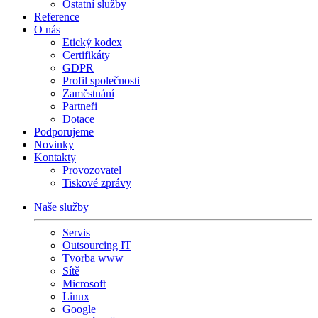
Ostatní služby
Reference
O nás
Etický kodex
Certifikáty
GDPR
Profil společnosti
Zaměstnání
Partneři
Dotace
Podporujeme
Novinky
Kontakty
Provozovatel
Tiskové zprávy
Naše služby
Servis
Outsourcing IT
Tvorba www
Sítě
Microsoft
Linux
Google