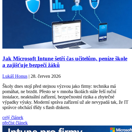
Jak Microsoft Intune šetří čas učitelům, peníze škole
a zajišťuje bezpečí žáků
Lukáš Honus
| 28. červen 2026
Školy dnes stojí před stejnou výzvou jako firmy: technika má
pomáhat, ne brzdit. Přesto se v mnoha školách stále řeší ruční
instalace, neaktuální zařízení, bezpečnostní rizika a zbytečné
výpadky výuky. Moderní správa zařízení už ale nevypadá tak, že IT
správce obchází třídy s flash diskem.
celý článek
přečíst článek