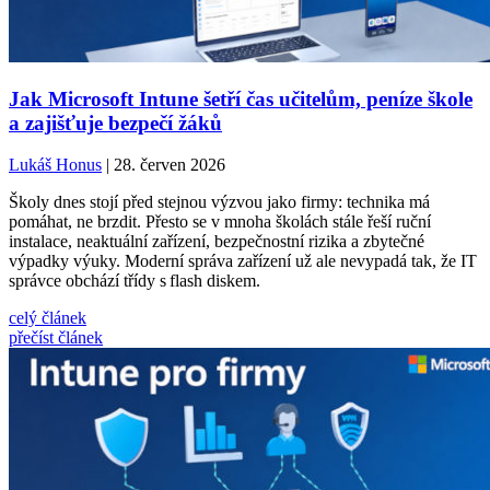
Jak Microsoft Intune šetří čas učitelům, peníze škole
a zajišťuje bezpečí žáků
Lukáš Honus
| 28. červen 2026
Školy dnes stojí před stejnou výzvou jako firmy: technika má
pomáhat, ne brzdit. Přesto se v mnoha školách stále řeší ruční
instalace, neaktuální zařízení, bezpečnostní rizika a zbytečné
výpadky výuky. Moderní správa zařízení už ale nevypadá tak, že IT
správce obchází třídy s flash diskem.
celý článek
přečíst článek