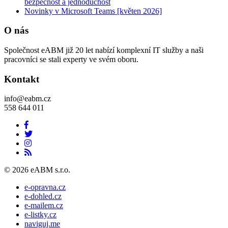
bezpečnost a jednoduchost
Novinky v Microsoft Teams [květen 2026]
O nás
Společnost eABM již 20 let nabízí komplexní IT služby a naši
pracovníci se stali experty ve svém oboru.
Kontakt
info@eabm.cz
558 644 011
© 2026 eABM s.r.o.
e-opravna.cz
e-dohled.cz
e-mailem.cz
e-listky.cz
naviguj.me