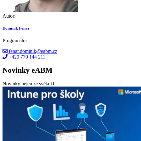
Autor:
Dominik Fenár
Programátor
fenar.dominik@eabm.cz
+420 770 144 211
Novinky eABM
Novinky nejen ze světa IT