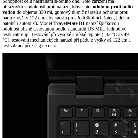
Schopnost čelit nástrahám školního dne. Toto zařízení má
obrazovku s odolností proti nárazu, klávesnici
odolnou proti polití
vodou
do objemu 330 ml, gumový tlumič nárazů a ochranu proti
pádu z výšky 122 cm, aby sneslo prostředí školních šaten, jídelen,
batohů i autobusů. Model
TravelMate B1
nabízí špičkovou
odolnost přísně testovanou podle standardů US MIL. Jednotlivé
testy zahrnují: Testování při vysoké a nízké teplotě (–32 °C až 49
°C), testování mechanických nárazů při pádu z výšky až 122 cm a
test vibrací při 7,7 g na osu.