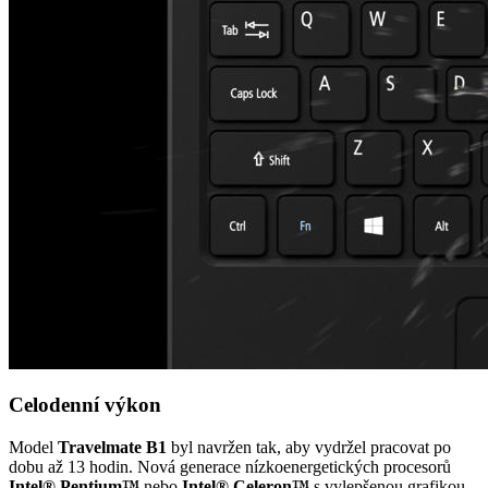
Celodenní výkon
Model
Travelmate B1
byl navržen tak, aby vydržel pracovat po
dobu až 13 hodin. Nová generace nízkoenergetických procesorů
Intel® Pentium™
nebo
Intel® Celeron™
s vylepšenou grafikou