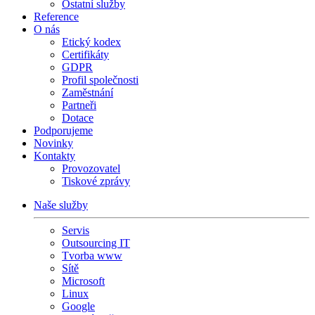
Ostatní služby
Reference
O nás
Etický kodex
Certifikáty
GDPR
Profil společnosti
Zaměstnání
Partneři
Dotace
Podporujeme
Novinky
Kontakty
Provozovatel
Tiskové zprávy
Naše služby
Servis
Outsourcing IT
Tvorba www
Sítě
Microsoft
Linux
Google