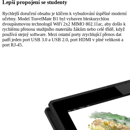
Lepší propojení se studenty
Rychlejší doručení obsahu je klíčem k vybudování úspěšné moderní
učebny. Model TravelMate B1 byl vybaven bleskurychlou
dvoupásmovou technologií WiFi 2x2 MIMO 802.11ac, aby došlo k
rychlému přenosu studijního materiálu žákům nebo celé třídě, když
používá stejný software. Mezi ostatní porty zrychlující přenos dat
patří jeden port USB 3.0 a USB 2.0, port HDMI v plné velikosti a
port RJ-45.