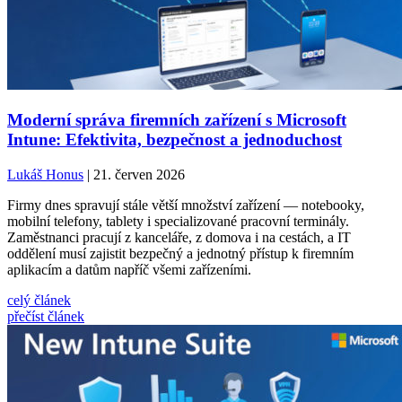
Moderní správa firemních zařízení s Microsoft
Intune: Efektivita, bezpečnost a jednoduchost
Lukáš Honus
| 21. červen 2026
Firmy dnes spravují stále větší množství zařízení — notebooky,
mobilní telefony, tablety i specializované pracovní terminály.
Zaměstnanci pracují z kanceláře, z domova i na cestách, a IT
oddělení musí zajistit bezpečný a jednotný přístup k firemním
aplikacím a datům napříč všemi zařízeními.
celý článek
přečíst článek