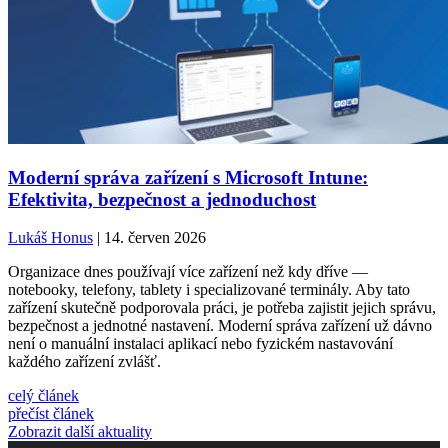
Moderní správa zařízení s Microsoft Intune:
Efektivita, bezpečnost a jednoduchost
Lukáš Honus
| 14. červen 2026
Organizace dnes používají více zařízení než kdy dříve —
notebooky, telefony, tablety i specializované terminály. Aby tato
zařízení skutečně podporovala práci, je potřeba zajistit jejich správu,
bezpečnost a jednotné nastavení. Moderní správa zařízení už dávno
není o manuální instalaci aplikací nebo fyzickém nastavování
každého zařízení zvlášť.
celý článek
přečíst článek
Zobrazit další aktuality