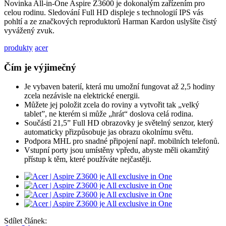
Novinka All-in-One Aspire Z3600 je dokonalým zařízením pro
celou rodinu. Sledování Full HD displeje s technologií IPS vás
pohltí a ze značkových reproduktorů Harman Kardon uslyšíte čistý
vyvážený zvuk.
produkty
acer
Čím je výjimečný
Je vybaven baterií, která mu umožní fungovat až 2,5 hodiny
zcela nezávisle na elektrické energii.
Můžete jej položit zcela do roviny a vytvořit tak „velký
tablet”, ne kterém si může „hrát“ doslova celá rodina.
Součástí 21,5” Full HD obrazovky je světelný senzor, který
automaticky přizpůsobuje jas obrazu okolnímu světu.
Podpora MHL pro snadné připojení např. mobilních telefonů.
Vstupní porty jsou umístěny vpředu, abyste měli okamžitý
přístup k těm, které používáte nejčastěji.
Sdílet článek: