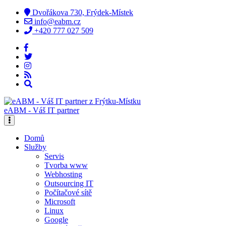
Dvořákova 730, Frýdek-Místek
info@eabm.cz
+420 777 027 509
eABM - Váš IT partner
Domů
Služby
Servis
Tvorba www
Webhosting
Outsourcing IT
Počítačové sítě
Microsoft
Linux
Google