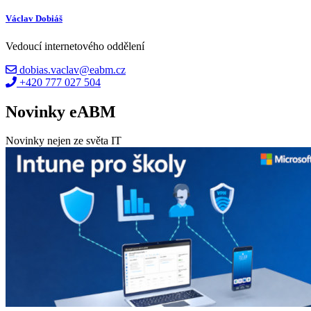
Václav Dobiáš
Vedoucí internetového oddělení
dobias.vaclav@eabm.cz
+420 777 027 504
Novinky eABM
Novinky nejen ze světa IT