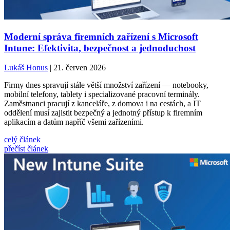
Moderní správa firemních zařízení s Microsoft
Intune: Efektivita, bezpečnost a jednoduchost
Lukáš Honus
| 21. červen 2026
Firmy dnes spravují stále větší množství zařízení — notebooky,
mobilní telefony, tablety i specializované pracovní terminály.
Zaměstnanci pracují z kanceláře, z domova i na cestách, a IT
oddělení musí zajistit bezpečný a jednotný přístup k firemním
aplikacím a datům napříč všemi zařízeními.
celý článek
přečíst článek