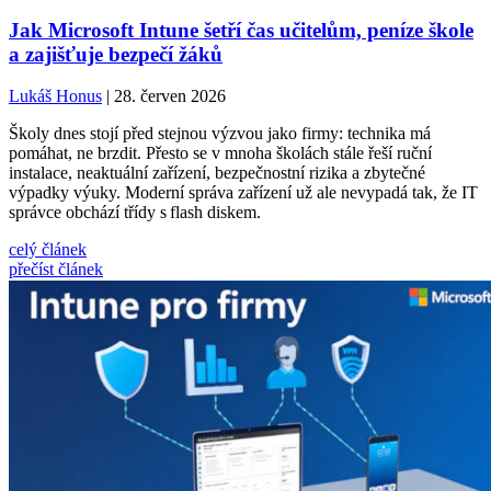
Jak Microsoft Intune šetří čas učitelům, peníze škole
a zajišťuje bezpečí žáků
Lukáš Honus
| 28. červen 2026
Školy dnes stojí před stejnou výzvou jako firmy: technika má
pomáhat, ne brzdit. Přesto se v mnoha školách stále řeší ruční
instalace, neaktuální zařízení, bezpečnostní rizika a zbytečné
výpadky výuky. Moderní správa zařízení už ale nevypadá tak, že IT
správce obchází třídy s flash diskem.
celý článek
přečíst článek