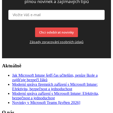
plnou novinek a zajímavých tipů
Chci odebírat novinky
Zásady zpracování osobních údajů
Aktuálně
Jak Microsoft Intune šetří čas učitelům, peníze škole a
zajišťuje bezpečí žáků
Moderní správa firemních zařízení s Microsoft Intune:
Efektivita, bezpečnost a jednoduchost
Moderní správa zařízení s Microsoft Intune: Efektivita,
bezpečnost a jednoduchost
Novinky v Microsoft Teams [květen 2026]
O nás