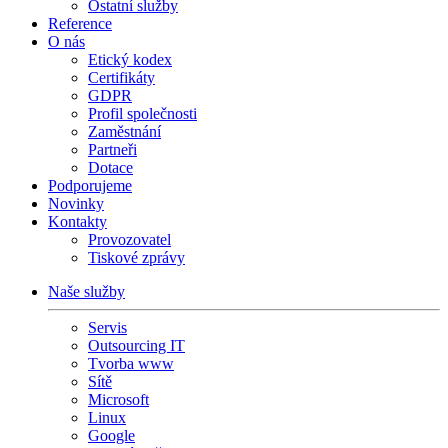
Ostatní služby
Reference
O nás
Etický kodex
Certifikáty
GDPR
Profil společnosti
Zaměstnání
Partneři
Dotace
Podporujeme
Novinky
Kontakty
Provozovatel
Tiskové zprávy
Naše služby
Servis
Outsourcing IT
Tvorba www
Sítě
Microsoft
Linux
Google