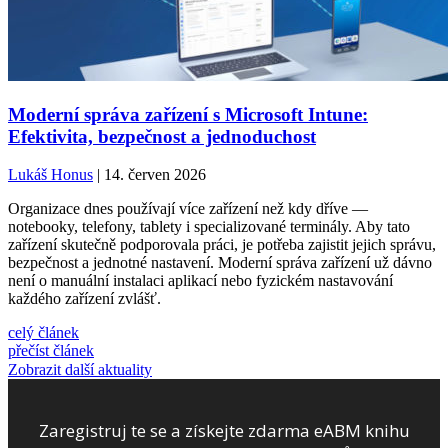
Moderní správa zařízení s Microsoft Intune:
Efektivita, bezpečnost a jednoduchost
Lukáš Honus
| 14. červen 2026
Organizace dnes používají více zařízení než kdy dříve —
notebooky, telefony, tablety i specializované terminály. Aby tato
zařízení skutečně podporovala práci, je potřeba zajistit jejich správu,
bezpečnost a jednotné nastavení. Moderní správa zařízení už dávno
není o manuální instalaci aplikací nebo fyzickém nastavování
každého zařízení zvlášť.
celý článek
přečíst článek
Zobrazit další aktuality
Zaregistruj te se a získejte zdarma eABM knihu