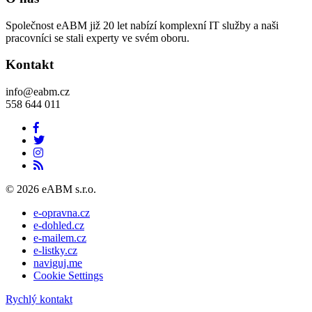
Společnost eABM již 20 let nabízí komplexní IT služby a naši
pracovníci se stali experty ve svém oboru.
Kontakt
info@eabm.cz
558 644 011
© 2026 eABM s.r.o.
e-opravna.cz
e-dohled.cz
e-mailem.cz
e-listky.cz
naviguj.me
Cookie Settings
Rychlý kontakt