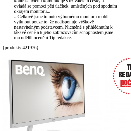
kontrast. Menu komunikuje s uživatelem česky a
ovládá se pomocí pěti tlačítek, umístěných pod spodním
okrajem monitoru...
...Celkově jsme tomuto výbornému monitoru mohli
vytknout pouze to, že nedisponuje výškově
nastavitelným podstavcem. Nicméně s přihlédnutím k
lákavé ceně a k jeho zobrazovacím schopnostem jsme
mu udělili ocenění Tip redakce.
{produkty 421976}