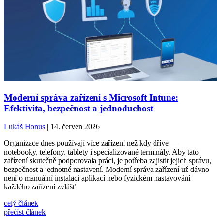
Moderní správa zařízení s Microsoft Intune:
Efektivita, bezpečnost a jednoduchost
Lukáš Honus
| 14. červen 2026
Organizace dnes používají více zařízení než kdy dříve —
notebooky, telefony, tablety i specializované terminály. Aby tato
zařízení skutečně podporovala práci, je potřeba zajistit jejich správu,
bezpečnost a jednotné nastavení. Moderní správa zařízení už dávno
není o manuální instalaci aplikací nebo fyzickém nastavování
každého zařízení zvlášť.
celý článek
přečíst článek