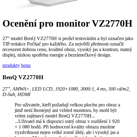
Ocenění pro monitor VZ2770H
27” model BenQ VZ2770H si prošel testováním a byl označen jako
TIP redakce Počítač pro každého. Za největší přednosti označil
recenzent dobrou cenu, kvalitní obraz, vysoký jas a kontrast, matný
displej, nízkou spotřebu energie a bezrámečkový design.
produkty
benq
BenQ VZ2770H
27”, AMWA+, LED LCD, 1920×1080, 3000:1, 4 ms, 300 cd/m2,
D-Sub, HDMI
Pro uživatele, kteří požadují velkou plochu pro obraz a
jimž není lhostejný ani vzhled monitoru, by mohl být
velmi zajímavý model BenQ VZ2770H...
...Uživatel má k dispozici ostrý obraz v rozlišení 1 920
× 1 080 bodů. Při hodnocení kvality obrazu musíme
vyzdvihnout nejen velké zorné úhly, ale i vysoký jas a