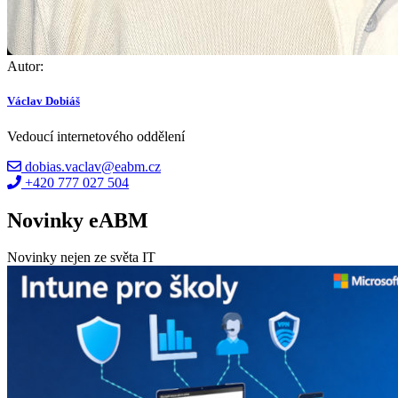
Autor:
Václav Dobiáš
Vedoucí internetového oddělení
dobias.vaclav@eabm.cz
+420 777 027 504
Novinky eABM
Novinky nejen ze světa IT