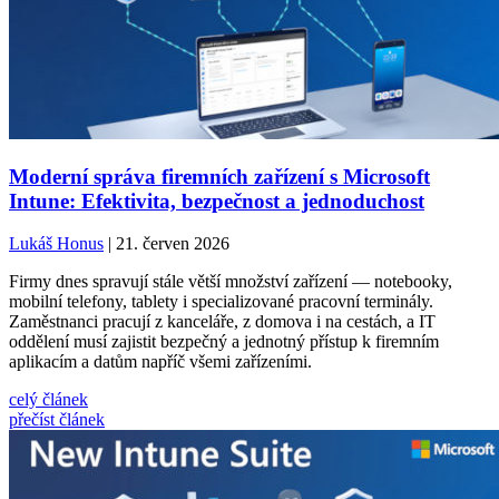
Moderní správa firemních zařízení s Microsoft
Intune: Efektivita, bezpečnost a jednoduchost
Lukáš Honus
| 21. červen 2026
Firmy dnes spravují stále větší množství zařízení — notebooky,
mobilní telefony, tablety i specializované pracovní terminály.
Zaměstnanci pracují z kanceláře, z domova i na cestách, a IT
oddělení musí zajistit bezpečný a jednotný přístup k firemním
aplikacím a datům napříč všemi zařízeními.
celý článek
přečíst článek