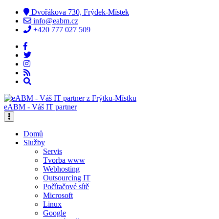
Dvořákova 730, Frýdek-Místek
info@eabm.cz
+420 777 027 509
eABM - Váš IT partner
Domů
Služby
Servis
Tvorba www
Webhosting
Outsourcing IT
Počítačové sítě
Microsoft
Linux
Google