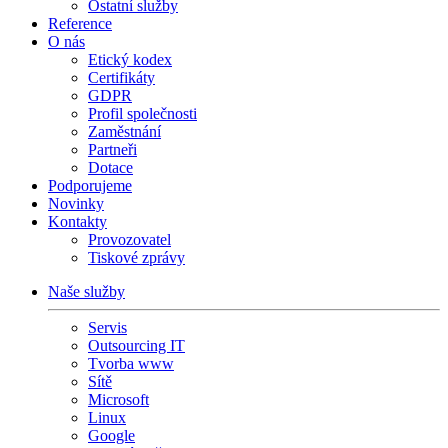
Ostatní služby
Reference
O nás
Etický kodex
Certifikáty
GDPR
Profil společnosti
Zaměstnání
Partneři
Dotace
Podporujeme
Novinky
Kontakty
Provozovatel
Tiskové zprávy
Naše služby
Servis
Outsourcing IT
Tvorba www
Sítě
Microsoft
Linux
Google