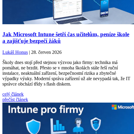
Jak Microsoft Intune šetří čas učitelům, peníze škole
a zajišťuje bezpečí žáků
Lukáš Honus
| 28. červen 2026
Školy dnes stojí před stejnou výzvou jako firmy: technika má
pomáhat, ne brzdit. Přesto se v mnoha školách stále řeší ruční
instalace, neaktuální zařízení, bezpečnostní rizika a zbytečné
výpadky výuky. Moderní správa zařízení už ale nevypadá tak, že IT
správce obchází třídy s flash diskem.
celý článek
přečíst článek