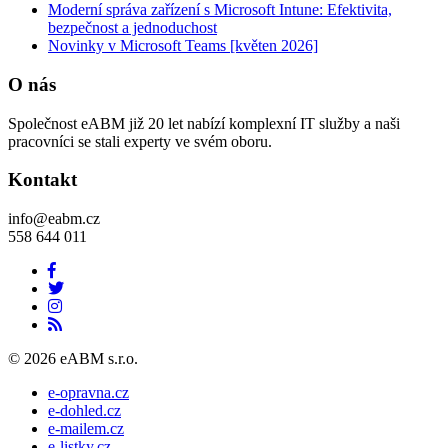
Moderní správa zařízení s Microsoft Intune: Efektivita,
bezpečnost a jednoduchost
Novinky v Microsoft Teams [květen 2026]
O nás
Společnost eABM již 20 let nabízí komplexní IT služby a naši
pracovníci se stali experty ve svém oboru.
Kontakt
info@eabm.cz
558 644 011
© 2026 eABM s.r.o.
e-opravna.cz
e-dohled.cz
e-mailem.cz
e-listky.cz