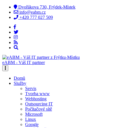
Dvořákova 730, Frýdek-Místek
info@eabm.cz
+420 777 027 509
eABM - Váš IT partner
Domů
Služby
Servis
Tvorba www
Webhosting
Outsourcing IT
Počítačové sítě
Microsoft
Linux
Google