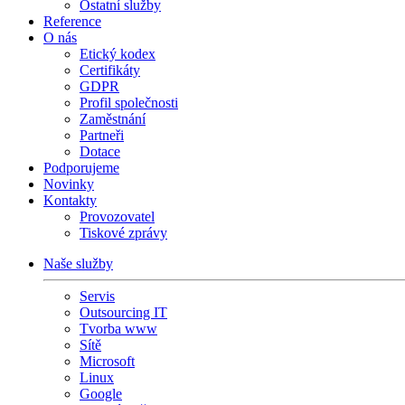
Ostatní služby
Reference
O nás
Etický kodex
Certifikáty
GDPR
Profil společnosti
Zaměstnání
Partneři
Dotace
Podporujeme
Novinky
Kontakty
Provozovatel
Tiskové zprávy
Naše služby
Servis
Outsourcing IT
Tvorba www
Sítě
Microsoft
Linux
Google