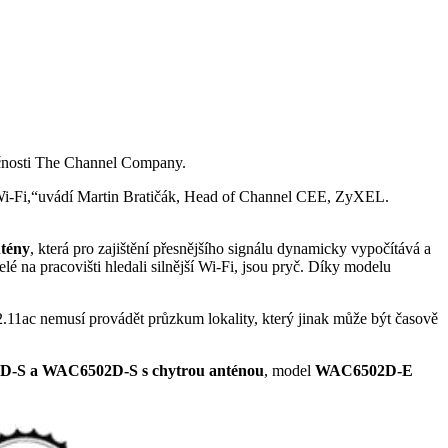
ečnosti The Channel Company.
i-Fi,“uvádí Martin Bratičák, Head of Channel CEE, ZyXEL.
ntény
, která pro zajištění přesnějšího signálu dynamicky vypočítává a
é na pracovišti hledali silnější Wi-Fi, jsou pryč. Díky modelu
2.11ac nemusí provádět průzkum lokality, který jinak může být časově
-S a WAC6502D-S s chytrou anténou
, model
WAC6502D-E