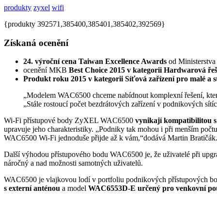
produkty
zyxel
wifi
{produkty 392571,385400,385401,385402,392569}
Získaná ocenění
24. výroční cena Taiwan Excellence Awards
od Ministerstva
ocenění MKB
Best Choice 2015 v kategorii Hardwarová řeš
Produkt roku 2015 v kategorii Síťová zařízení pro malé a 
„Modelem WAC6500 chceme nabídnout komplexní řešení, které
„Stále rostoucí počet bezdrátových zařízení v podnikových sítí
Wi-Fi přístupové body ZyXEL WAC6500
vynikají kompatibilitou 
upravuje jeho charakteristiky. „Podniky tak mohou i při menším počtu
WAC6500 Wi-Fi jednoduše přijde až k vám,“dodává Martin Bratičák
Další výhodou přístupového bodu WAC6500 je, že uživatelé při upgrad
náročný a nad možnosti samotných uživatelů.
WAC6500 je vlajkovou lodí v portfoliu podnikových přístupových b
s externí anténou
a model
WAC6553D-E určený pro venkovní pou