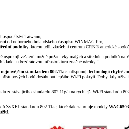
 hospodářství Taiwanu,
ení
od odborného holandského časopisu WINMAG Pro,
střední podniky
, kterou udílí zkušební centrum CRN® americké spol
 uspokojí veškeré možné požadavky malých a středních podniků na W
ch klade na bezdrátovou infrastrukturu značné nároky.“
s nejnovějším standardem 802.11ac
a disponují
technologií chytré a
 přístupových bodů dosáhnout lepšího Wi-Fi pokrytí. Doby, kdy uživatel
.
u ze stávajícího standardu 802.11g/n na rychlejší Wi-Fi standardu 80
odů ZyXEL standardu 802.11ac, které dále zahrnuje modely
WAC6503D
žití
.