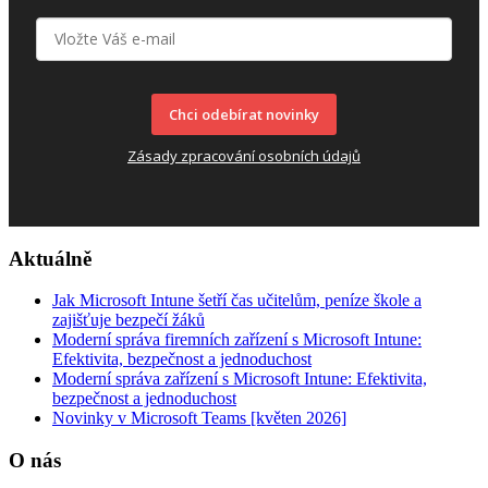
Chci odebírat novinky
Zásady zpracování osobních údajů
Aktuálně
Jak Microsoft Intune šetří čas učitelům, peníze škole a
zajišťuje bezpečí žáků
Moderní správa firemních zařízení s Microsoft Intune:
Efektivita, bezpečnost a jednoduchost
Moderní správa zařízení s Microsoft Intune: Efektivita,
bezpečnost a jednoduchost
Novinky v Microsoft Teams [květen 2026]
O nás