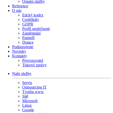
Ostatní služby
Reference
O nás
Etický kodex
Certifikáty
GDPR
Profil společnosti
Zaměstnání
Partneři
Dotace
Podporujeme
Novinky
Kontakty
Provozovatel
Tiskové zprávy
Naše služby
Servis
Outsourcing IT
Tvorba www
Sítě
Microsoft
Linux
Google