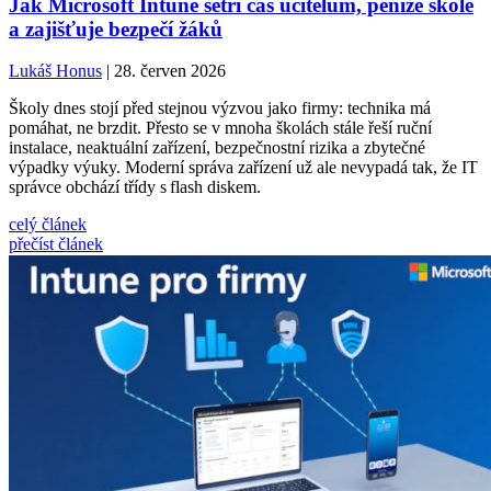
Jak Microsoft Intune šetří čas učitelům, peníze škole
a zajišťuje bezpečí žáků
Lukáš Honus
| 28. červen 2026
Školy dnes stojí před stejnou výzvou jako firmy: technika má
pomáhat, ne brzdit. Přesto se v mnoha školách stále řeší ruční
instalace, neaktuální zařízení, bezpečnostní rizika a zbytečné
výpadky výuky. Moderní správa zařízení už ale nevypadá tak, že IT
správce obchází třídy s flash diskem.
celý článek
přečíst článek