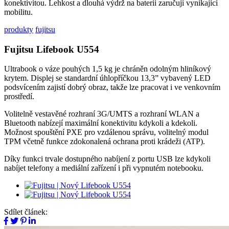
konektivitou. Lehkost a dlouhá výdrž na baterii zaručují vynikající
mobilitu.
produkty
fujitsu
Fujitsu Lifebook U554
Ultrabook o váze pouhých 1,5 kg je chráněn odolným hliníkový
krytem. Displej se standardní úhlopříčkou 13,3” vybavený LED
podsvícením zajistí dobrý obraz, takže lze pracovat i ve venkovním
prostředí.
Volitelně vestavěné rozhraní 3G/UMTS a rozhraní WLAN a
Bluetooth nabízejí maximální konektivitu kdykoli a kdekoli.
Možnost spouštění PXE pro vzdálenou správu, volitelný modul
TPM včetně funkce zdokonalená ochrana proti krádeži (ATP).
Díky funkci trvale dostupného nabíjení z portu USB lze kdykoli
nabíjet telefony a mediální zařízení i při vypnutém notebooku.
Sdílet článek: