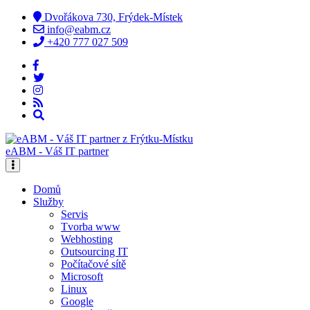
Dvořákova 730, Frýdek-Místek
info@eabm.cz
+420 777 027 509
eABM - Váš IT partner
Domů
Služby
Servis
Tvorba www
Webhosting
Outsourcing IT
Počítačové sítě
Microsoft
Linux
Google