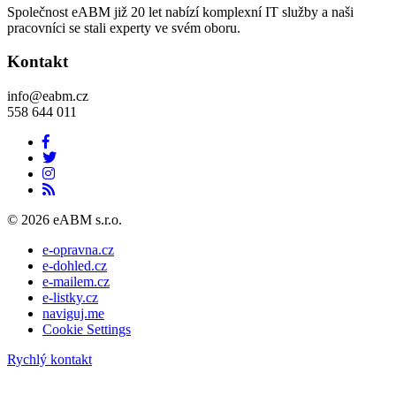
Společnost eABM již 20 let nabízí komplexní IT služby a naši
pracovníci se stali experty ve svém oboru.
Kontakt
info@eabm.cz
558 644 011
© 2026 eABM s.r.o.
e-opravna.cz
e-dohled.cz
e-mailem.cz
e-listky.cz
naviguj.me
Cookie Settings
Rychlý kontakt