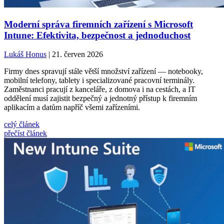
Moderní správa firemních zařízení s Microsoft
Intune: Efektivita, bezpečnost a jednoduchost
Lukáš Honus
| 21. červen 2026
Firmy dnes spravují stále větší množství zařízení — notebooky,
mobilní telefony, tablety i specializované pracovní terminály.
Zaměstnanci pracují z kanceláře, z domova i na cestách, a IT
oddělení musí zajistit bezpečný a jednotný přístup k firemním
aplikacím a datům napříč všemi zařízeními.
celý článek
přečíst článek