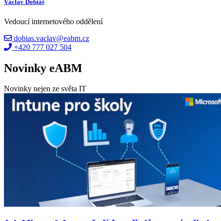
Václav Dobiáš
Vedoucí internetového oddělení
dobias.vaclav@eabm.cz
+420 777 027 504
Novinky eABM
Novinky nejen ze světa IT