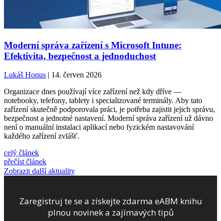
Moderní správa zařízení s Microsoft Intune:
Efektivita, bezpečnost a jednoduchost
Lukáš Honus
| 14. červen 2026
Organizace dnes používají více zařízení než kdy dříve —
notebooky, telefony, tablety i specializované terminály. Aby tato
zařízení skutečně podporovala práci, je potřeba zajistit jejich správu,
bezpečnost a jednotné nastavení. Moderní správa zařízení už dávno
není o manuální instalaci aplikací nebo fyzickém nastavování
každého zařízení zvlášť.
celý článek
přečíst článek
Zobrazit další aktuality
Zaregistruj te se a získejte zdarma eABM knihu
plnou novinek a zajímavých tipů