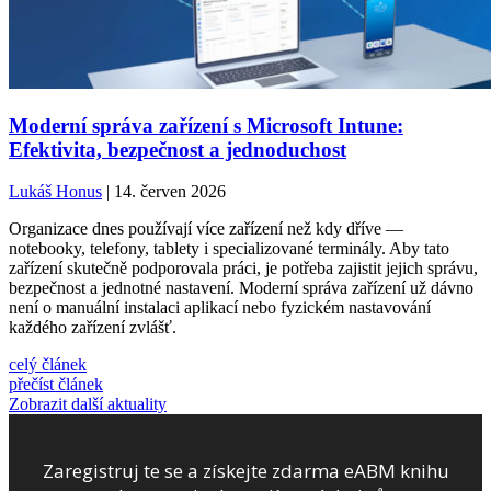
Moderní správa zařízení s Microsoft Intune:
Efektivita, bezpečnost a jednoduchost
Lukáš Honus
| 14. červen 2026
Organizace dnes používají více zařízení než kdy dříve —
notebooky, telefony, tablety i specializované terminály. Aby tato
zařízení skutečně podporovala práci, je potřeba zajistit jejich správu,
bezpečnost a jednotné nastavení. Moderní správa zařízení už dávno
není o manuální instalaci aplikací nebo fyzickém nastavování
každého zařízení zvlášť.
celý článek
přečíst článek
Zobrazit další aktuality
Zaregistruj te se a získejte zdarma eABM knihu