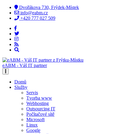
Dvořákova 730, Frýdek-Místek
info@eabm.cz
+420 777 027 509
eABM - Váš IT partner
Domů
Služby
Servis
Tvorba www
Webhosting
Outsourcing IT
Počítačové sítě
Microsoft
Linux
Google