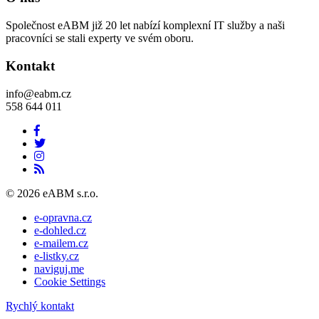
Společnost eABM již 20 let nabízí komplexní IT služby a naši
pracovníci se stali experty ve svém oboru.
Kontakt
info@eabm.cz
558 644 011
© 2026 eABM s.r.o.
e-opravna.cz
e-dohled.cz
e-mailem.cz
e-listky.cz
naviguj.me
Cookie Settings
Rychlý kontakt