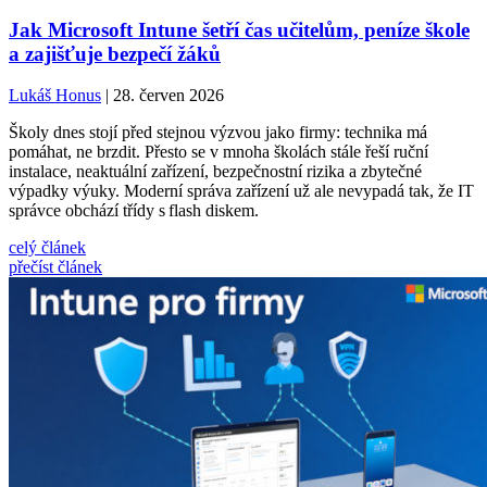
Jak Microsoft Intune šetří čas učitelům, peníze škole
a zajišťuje bezpečí žáků
Lukáš Honus
| 28. červen 2026
Školy dnes stojí před stejnou výzvou jako firmy: technika má
pomáhat, ne brzdit. Přesto se v mnoha školách stále řeší ruční
instalace, neaktuální zařízení, bezpečnostní rizika a zbytečné
výpadky výuky. Moderní správa zařízení už ale nevypadá tak, že IT
správce obchází třídy s flash diskem.
celý článek
přečíst článek