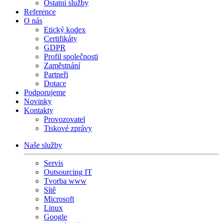
Ostatní služby
Reference
O nás
Etický kodex
Certifikáty
GDPR
Profil společnosti
Zaměstnání
Partneři
Dotace
Podporujeme
Novinky
Kontakty
Provozovatel
Tiskové zprávy
Naše služby
Servis
Outsourcing IT
Tvorba www
Sítě
Microsoft
Linux
Google