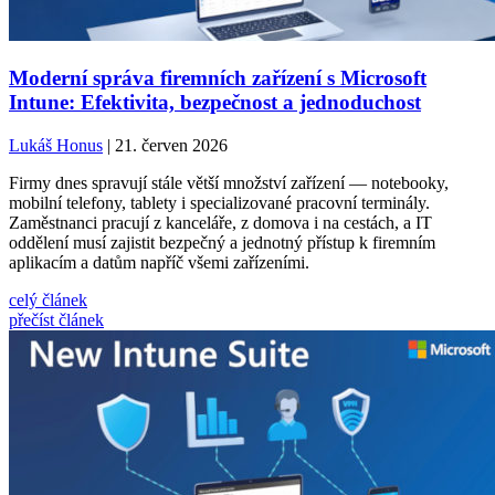
Moderní správa firemních zařízení s Microsoft
Intune: Efektivita, bezpečnost a jednoduchost
Lukáš Honus
| 21. červen 2026
Firmy dnes spravují stále větší množství zařízení — notebooky,
mobilní telefony, tablety i specializované pracovní terminály.
Zaměstnanci pracují z kanceláře, z domova i na cestách, a IT
oddělení musí zajistit bezpečný a jednotný přístup k firemním
aplikacím a datům napříč všemi zařízeními.
celý článek
přečíst článek