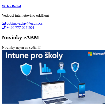
Václav Dobiáš
Vedoucí internetového oddělení
dobias.vaclav@eabm.cz
+420 777 027 504
Novinky eABM
Novinky nejen ze světa IT