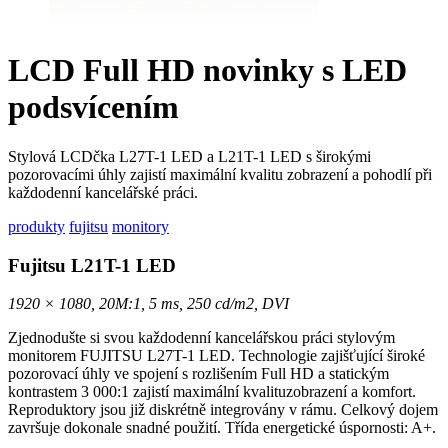
LCD Full HD novinky s LED
podsvícením
Stylová LCDčka L27T-1 LED a L21T-1 LED s širokými
pozorovacími úhly zajistí maximální kvalitu zobrazení a pohodlí při
každodenní kancelářské práci.
produkty
fujitsu
monitory
Fujitsu L21T-1 LED
1920 × 1080, 20M:1, 5 ms, 250 cd/m2, DVI
Zjednodušte si svou každodenní kancelářskou práci stylovým
monitorem FUJITSU L27T-1 LED. Technologie zajišťující široké
pozorovací úhly ve spojení s rozlišením Full HD a statickým
kontrastem 3 000:1 zajistí maximální kvalituzobrazení a komfort.
Reproduktory jsou již diskrétně integrovány v rámu. Celkový dojem
završuje dokonale snadné použití. Třída energetické úspornosti: A+.