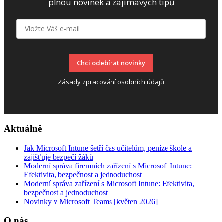
plnou novinek a zajímavých tipů
Chci odebírat novinky
Zásady zpracování osobních údajů
Aktuálně
Jak Microsoft Intune šetří čas učitelům, peníze škole a
zajišťuje bezpečí žáků
Moderní správa firemních zařízení s Microsoft Intune:
Efektivita, bezpečnost a jednoduchost
Moderní správa zařízení s Microsoft Intune: Efektivita,
bezpečnost a jednoduchost
Novinky v Microsoft Teams [květen 2026]
O nás