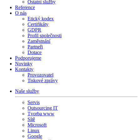
Ostatní služby
Reference
O nás
Etický kodex
Certifikáty
GDPR
Profil společnosti
Zaměstnání
Partneři
Dotace
Podporujeme
Novinky
Kontakty
Provozovatel
Tiskové zprávy
Naše služby
Servis
Outsourcing IT
Tvorba www
Sítě
Microsoft
Linux
Google