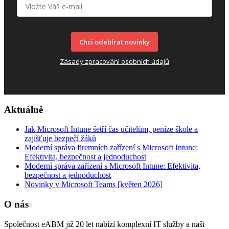
Chci odebírat novinky
Zásady zpracování osobních údajů
Aktuálně
Jak Microsoft Intune šetří čas učitelům, peníze škole a
zajišťuje bezpečí žáků
Moderní správa firemních zařízení s Microsoft Intune:
Efektivita, bezpečnost a jednoduchost
Moderní správa zařízení s Microsoft Intune: Efektivita,
bezpečnost a jednoduchost
Novinky v Microsoft Teams [květen 2026]
O nás
Společnost eABM již 20 let nabízí komplexní IT služby a naši