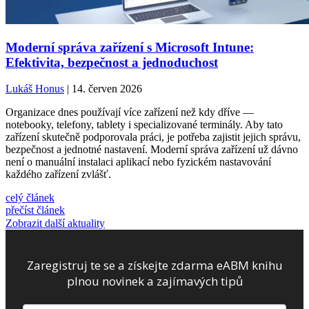
Moderní správa zařízení s Microsoft Intune:
Efektivita, bezpečnost a jednoduchost
Lukáš Honus
| 14. červen 2026
Organizace dnes používají více zařízení než kdy dříve —
notebooky, telefony, tablety i specializované terminály. Aby tato
zařízení skutečně podporovala práci, je potřeba zajistit jejich správu,
bezpečnost a jednotné nastavení. Moderní správa zařízení už dávno
není o manuální instalaci aplikací nebo fyzickém nastavování
každého zařízení zvlášť.
celý článek
přečíst článek
Zobrazit další aktuality
Zaregistruj te se a získejte zdarma eABM knihu
plnou novinek a zajímavých tipů