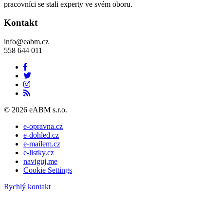
pracovníci se stali experty ve svém oboru.
Kontakt
info@eabm.cz
558 644 011
© 2026 eABM s.r.o.
e-opravna.cz
e-dohled.cz
e-mailem.cz
e-listky.cz
naviguj.me
Cookie Settings
Rychlý kontakt