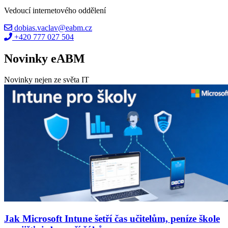
Vedoucí internetového oddělení
dobias.vaclav@eabm.cz
+420 777 027 504
Novinky eABM
Novinky nejen ze světa IT
Jak Microsoft Intune šetří čas učitelům, peníze škole