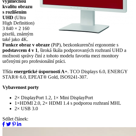
výjimečnou
kvalitu obrazu
s rozlišením
UHD
(Ultra
High Definition)
3 840 × 2 160
pixelů, známým
také jako 4K.
Funkce obraz v obraze
(PiP), bezkonkurenční ergonomie s
podstavcem 4 v 1
, široká škála podporovaných rozhraní UHD a
možnosti správy činí z tohoto modelu favorita mezi monitory
určenými pro profesionální práci.
Třída
energetické úspornosti A+
. TCO Displays 6.0, ENERGY
STAR® 6.0, EPEAT® Gold, ISO9241-307.
Vybavenost porty
2× DisplayPort 1.2, 1× Mini DisplayPort
1×HDMI 2.0, 2× HDMI 1.4 s podporou rozhraní MHL
2× USB 3.0
Sdílet článek: