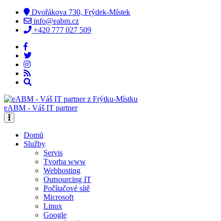
Dvořákova 730, Frýdek-Místek
info@eabm.cz
+420 777 027 509
eABM - Váš IT partner
Domů
Služby
Servis
Tvorba www
Webhosting
Outsourcing IT
Počítačové sítě
Microsoft
Linux
Google