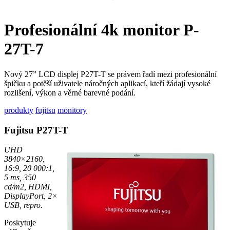
Profesionální 4k monitor P-
27T-7
Nový 27” LCD displej P27T-T se právem řadí mezi profesionální
špičku a potěší uživatele náročných aplikací, kteří žádají vysoké
rozlišení, výkon a věrné barevné podání.
produkty
fujitsu
monitory
Fujitsu P27T-T
UHD
3840×2160,
16:9, 20 000:1,
5 ms, 350
cd/m2, HDMI,
DisplayPort, 2×
USB, repro.
Poskytuje