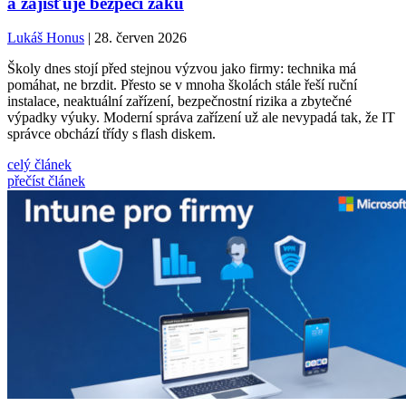
a zajišťuje bezpečí žáků
Lukáš Honus
| 28. červen 2026
Školy dnes stojí před stejnou výzvou jako firmy: technika má
pomáhat, ne brzdit. Přesto se v mnoha školách stále řeší ruční
instalace, neaktuální zařízení, bezpečnostní rizika a zbytečné
výpadky výuky. Moderní správa zařízení už ale nevypadá tak, že IT
správce obchází třídy s flash diskem.
celý článek
přečíst článek