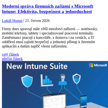
Moderní správa firemních zařízení s Microsoft
Intune: Efektivita, bezpečnost a jednoduchost
Lukáš Honus
| 21. červen 2026
Firmy dnes spravují stále větší množství zařízení — notebooky,
mobilní telefony, tablety i specializované pracovní terminály.
Zaměstnanci pracují z kanceláře, z domova i na cestách, a IT
oddělení musí zajistit bezpečný a jednotný přístup k firemním
aplikacím a datům napříč všemi zařízeními.
celý článek
přečíst článek