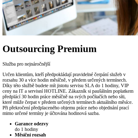
Outsourcing Premium
Služba pro nejnáročnější
Určen klientům, kteří předpokládají pravidelné čerpání služeb v
rozsahu 30 a více hodin měsíčně, v předem určených termínech.
Díky této službě budete mít jistotu servisu SLA do 1 hodiny, VIP
ceny na IT a servisní HOTLINE. Zákazník si paušálním poplatkem
předplácí 30 hodin práce měsíčně na svých počítačích nebo síti,
které může čerpat v předem určených termínech aktuálního měsíce.
Při překročení předplaceného objemu práce nebo objednání prací
mimo určené termíny je účtována hodinová sazba.
Garance odezvy
do 1 hodiny
Měsíční rozsah