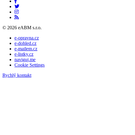
© 2026 eABM s.r.o.
e-opravna.cz
e-dohled.cz
e-mailem.cz
e-listky.cz
naviguj.me
Cookie Settings
Rychlý kontakt