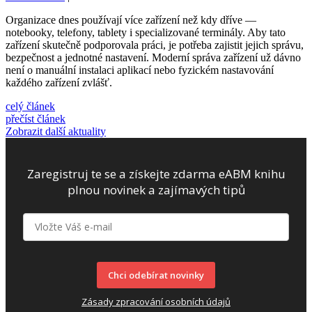
Organizace dnes používají více zařízení než kdy dříve —
notebooky, telefony, tablety i specializované terminály. Aby tato
zařízení skutečně podporovala práci, je potřeba zajistit jejich správu,
bezpečnost a jednotné nastavení. Moderní správa zařízení už dávno
není o manuální instalaci aplikací nebo fyzickém nastavování
každého zařízení zvlášť.
celý článek
přečíst článek
Zobrazit další aktuality
Zaregistruj te se a získejte zdarma eABM knihu
plnou novinek a zajímavých tipů
Chci odebírat novinky
Zásady zpracování osobních údajů