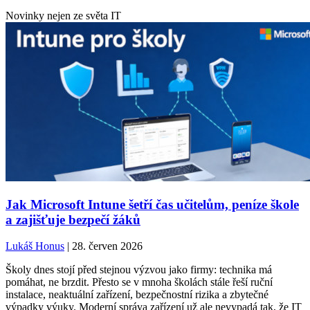
Novinky nejen ze světa IT
Jak Microsoft Intune šetří čas učitelům, peníze škole
a zajišťuje bezpečí žáků
Lukáš Honus
| 28. červen 2026
Školy dnes stojí před stejnou výzvou jako firmy: technika má
pomáhat, ne brzdit. Přesto se v mnoha školách stále řeší ruční
instalace, neaktuální zařízení, bezpečnostní rizika a zbytečné
výpadky výuky. Moderní správa zařízení už ale nevypadá tak, že IT