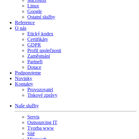
Microsoft
Linux
Google
Ostatní služby
Reference
O nás
Etický kodex
Certifikáty
GDPR
Profil společnosti
Zaměstnání
Partneři
Dotace
Podporujeme
Novinky
Kontakty
Provozovatel
Tiskové zprávy
Naše služby
Servis
Outsourcing IT
Tvorba www
Sítě