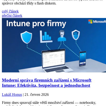
správce obchází třídy s flash diskem.
celý článek
přečíst článek
Moderní správa firemních zařízení s Microsoft
Intune: Efektivita, bezpečnost a jednoduchost
Lukáš Honus
| 21. červen 2026
Firmy dnes spravují stále větší množství zařízení — notebooky,