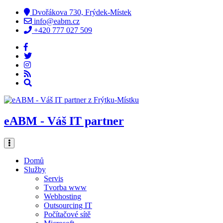
Dvořákova 730, Frýdek-Místek
info@eabm.cz
+420 777 027 509
eABM - Váš IT partner
Domů
Služby
Servis
Tvorba www
Webhosting
Outsourcing IT
Počítačové sítě