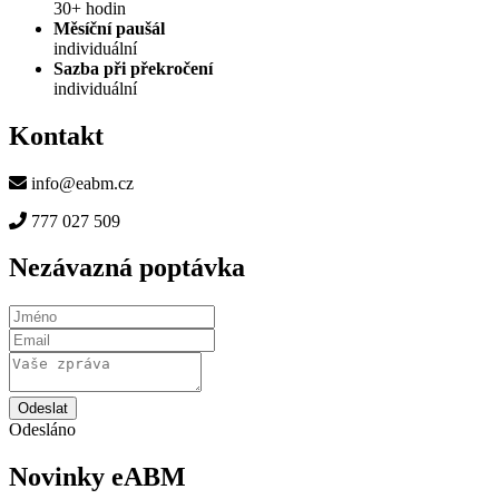
30+ hodin
Měsíční paušál
individuální
Sazba při překročení
individuální
Kontakt
info@eabm.cz
777 027 509
Nezávazná poptávka
Odeslat
Odesláno
Novinky eABM