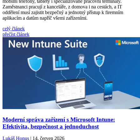
mobilní telefony, tablety i specializované pracovní terminály.
Zaměstnanci pracují z kanceláře, z domova i na cestách, a IT
oddělení musí zajistit bezpečný a jednotný přístup k firemním
aplikacím a datům napříč všemi zařízeními.
celý článek
přečíst článek
Moderní správa zařízení s Microsoft Intune:
Efektivita, bezpečnost a jednoduchost
Lukáš Honus
| 14. červen 2026