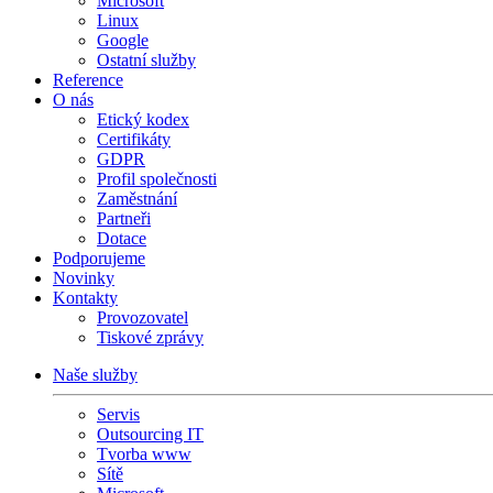
Microsoft
Linux
Google
Ostatní služby
Reference
O nás
Etický kodex
Certifikáty
GDPR
Profil společnosti
Zaměstnání
Partneři
Dotace
Podporujeme
Novinky
Kontakty
Provozovatel
Tiskové zprávy
Naše služby
Servis
Outsourcing IT
Tvorba www
Sítě