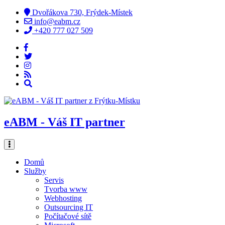
Dvořákova 730, Frýdek-Místek
info@eabm.cz
+420 777 027 509
eABM - Váš IT partner
Domů
Služby
Servis
Tvorba www
Webhosting
Outsourcing IT
Počítačové sítě