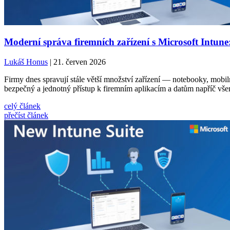
Moderní správa firemních zařízení s Microsoft Intune
Lukáš Honus
| 21. červen 2026
Firmy dnes spravují stále větší množství zařízení — notebooky, mobilní
bezpečný a jednotný přístup k firemním aplikacím a datům napříč vše
celý článek
přečíst článek