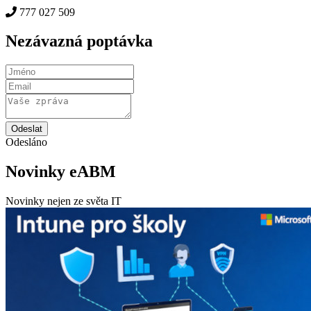
777 027 509
Nezávazná poptávka
Odeslat
Odesláno
Novinky eABM
Novinky nejen ze světa IT