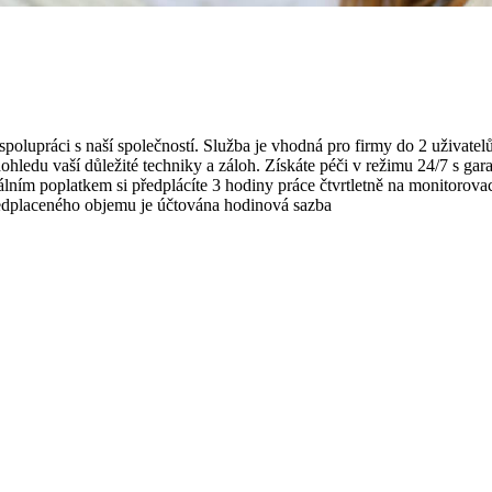
í spolupráci s naší společností. Služba je vhodná pro firmy do 2 uživatelů
dohledu vaší důležité techniky a záloh. Získáte péči v režimu 24/7 s 
ím poplatkem si předplácíte 3 hodiny práce čtvrtletně na monitorovací
předplaceného objemu je účtována hodinová sazba