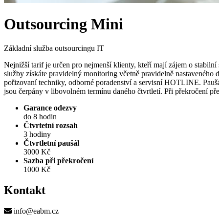
Outsourcing Mini
Základní služba outsourcingu IT
Nejnižší tarif je určen pro nejmenší klienty, kteří mají zájem o stabiln
služby získáte pravidelný monitoring včetně pravidelně nastaveného 
pořizovaní techniky, odborné poradenství a servisní HOTLINE. Paušáln
jsou čerpány v libovolném termínu daného čtvrtletí. Při překročení 
Garance odezvy
do 8 hodin
Čtvrtetní rozsah
3 hodiny
Čtvrtletní paušál
3000 Kč
Sazba při překročení
1000 Kč
Kontakt
info@eabm.cz