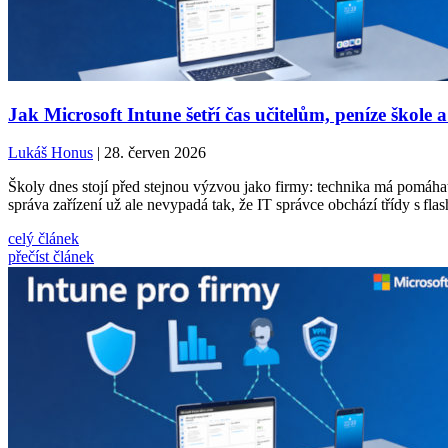
Jak Microsoft Intune šetří čas učitelům, peníze škole a
Lukáš Honus
| 28. červen 2026
Školy dnes stojí před stejnou výzvou jako firmy: technika má pomáhat,
správa zařízení už ale nevypadá tak, že IT správce obchází třídy s fla
celý článek
přečíst článek