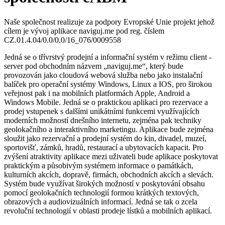
Naše společnost realizuje za podpory Evropské Unie projekt jehož
cílem je vývoj aplikace naviguj.me pod reg. číslem
CZ.01.4.04/0.0/0.0/16_076/0009558
Jedná se o třívrstvý prodejní a informační systém v režimu client -
server pod obchodním názvem „naviguj.me“, který bude
provozován jako cloudová webová služba nebo jako instalační
balíček pro operační systémy Windows, Linux a IOS, pro širokou
veřejnost pak i na mobilních platformách Apple, Android a
Windows Mobile. Jedná se o praktickou aplikaci pro rezervace a
prodej vstupenek s dalšími unikátními funkcemi využívajících
moderních možností dnešního internetu, zejména pak techniky
geolokačního a interaktivního marketingu. Aplikace bude zejména
sloužit jako rezervační a prodejní systém do kin, divadel, muzeí,
sportovišť, zámků, hradů, restaurací a ubytovacích kapacit. Pro
zvýšení atraktivity aplikace mezi uživateli bude aplikace poskytovat
praktickým a působivým systémem informace o památkách,
kulturních akcích, dopravě, firmách, obchodních akcích a slevách.
Systém bude využívat širokých možností v poskytování obsahu
pomocí geolokačních technologií formou krátkých textových,
obrazových a audiovizuálních informací. Jedná se tak o zcela
revoluční technologií v oblasti prodeje lístků a mobilních aplikací.