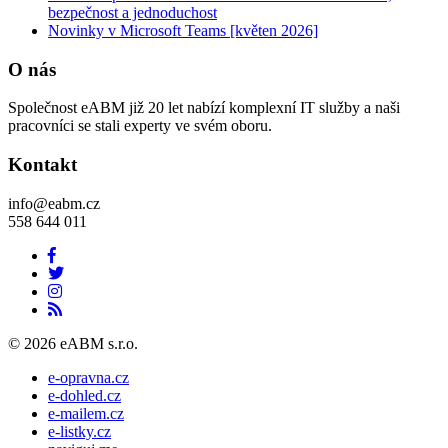
bezpečnost a jednoduchost
Novinky v Microsoft Teams [květen 2026]
O nás
Společnost eABM již 20 let nabízí komplexní IT služby a naši
pracovníci se stali experty ve svém oboru.
Kontakt
info@eabm.cz
558 644 011
© 2026 eABM s.r.o.
e-opravna.cz
e-dohled.cz
e-mailem.cz
e-listky.cz