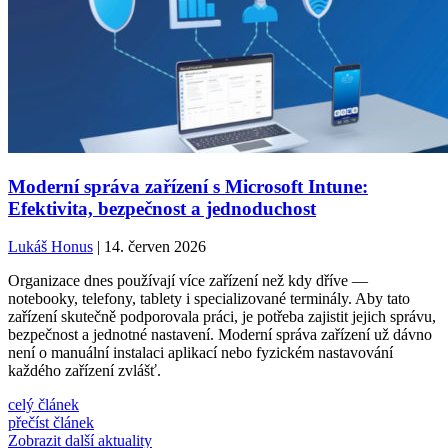
Moderní správa zařízení s Microsoft Intune:
Efektivita, bezpečnost a jednoduchost
Lukáš Honus
| 14. červen 2026
Organizace dnes používají více zařízení než kdy dříve —
notebooky, telefony, tablety i specializované terminály. Aby tato
zařízení skutečně podporovala práci, je potřeba zajistit jejich správu,
bezpečnost a jednotné nastavení. Moderní správa zařízení už dávno
není o manuální instalaci aplikací nebo fyzickém nastavování
každého zařízení zvlášť.
celý článek
přečíst článek
Zobrazit další aktuality