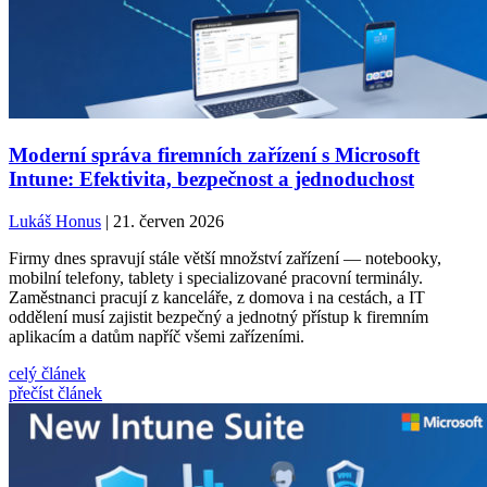
Moderní správa firemních zařízení s Microsoft
Intune: Efektivita, bezpečnost a jednoduchost
Lukáš Honus
| 21. červen 2026
Firmy dnes spravují stále větší množství zařízení — notebooky,
mobilní telefony, tablety i specializované pracovní terminály.
Zaměstnanci pracují z kanceláře, z domova i na cestách, a IT
oddělení musí zajistit bezpečný a jednotný přístup k firemním
aplikacím a datům napříč všemi zařízeními.
celý článek
přečíst článek