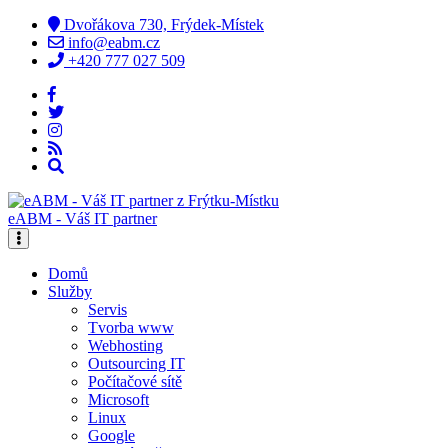
Dvořákova 730, Frýdek-Místek
info@eabm.cz
+420 777 027 509
eABM - Váš IT partner
Domů
Služby
Servis
Tvorba www
Webhosting
Outsourcing IT
Počítačové sítě
Microsoft
Linux
Google