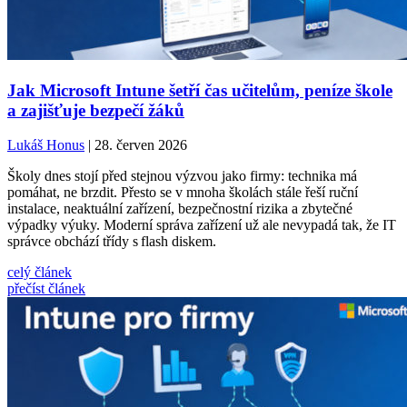
Jak Microsoft Intune šetří čas učitelům, peníze škole
a zajišťuje bezpečí žáků
Lukáš Honus
| 28. červen 2026
Školy dnes stojí před stejnou výzvou jako firmy: technika má
pomáhat, ne brzdit. Přesto se v mnoha školách stále řeší ruční
instalace, neaktuální zařízení, bezpečnostní rizika a zbytečné
výpadky výuky. Moderní správa zařízení už ale nevypadá tak, že IT
správce obchází třídy s flash diskem.
celý článek
přečíst článek