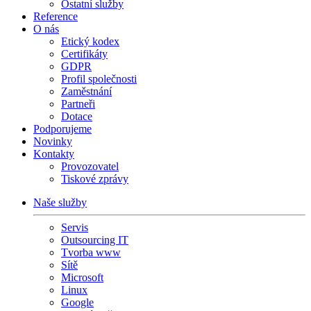
Ostatní služby
Reference
O nás
Etický kodex
Certifikáty
GDPR
Profil společnosti
Zaměstnání
Partneři
Dotace
Podporujeme
Novinky
Kontakty
Provozovatel
Tiskové zprávy
Naše služby
Servis
Outsourcing IT
Tvorba www
Sítě
Microsoft
Linux
Google