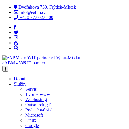
Dvořákova 730, Frýdek-Místek
info@eabm.cz
+420 777 027 509
eABM - Váš IT partner
Domů
Služby
Servis
Tvorba www
Webhosting
Outsourcing IT
Počítačové sítě
Microsoft
Linux
Google