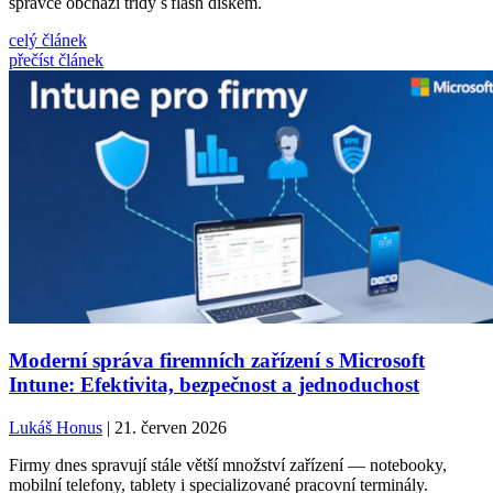
správce obchází třídy s flash diskem.
celý článek
přečíst článek
Moderní správa firemních zařízení s Microsoft
Intune: Efektivita, bezpečnost a jednoduchost
Lukáš Honus
| 21. červen 2026
Firmy dnes spravují stále větší množství zařízení — notebooky,
mobilní telefony, tablety i specializované pracovní terminály.