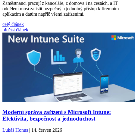
Zaměstnanci pracují z kanceláře, z domova i na cestách, a IT
oddělení musí zajistit bezpečný a jednotný přístup k firemním
aplikacím a datům napříč všemi zařízeními.
celý článek
přečíst článek
Moderní správa zařízení s Microsoft Intune:
Efektivita, bezpečnost a jednoduchost
Lukáš Honus
| 14. červen 2026