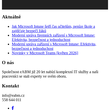
Aktuálně
Jak Microsoft Intune šetří čas učitelům, peníze škole a
zajišťuje bezpečí žáků
Moderní správa firemních zařízení s Microsoft Intune:
Efektivita, bezpečnost a jednoduchost
Moderní správa zařízení s Microsoft Intune: Efektivita,
bezpečnost a jednoduchost
Novinky v Microsoft Teams [květen 2026]
O nás
Společnost eABM již 20 let nabízí komplexní IT služby a naši
pracovníci se stali experty ve svém oboru.
Kontakt
info@eabm.cz
558 644 011