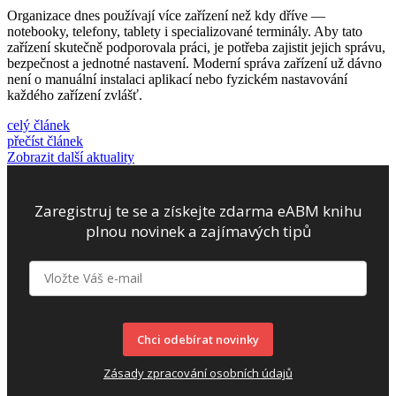
Organizace dnes používají více zařízení než kdy dříve —
notebooky, telefony, tablety i specializované terminály. Aby tato
zařízení skutečně podporovala práci, je potřeba zajistit jejich správu,
bezpečnost a jednotné nastavení. Moderní správa zařízení už dávno
není o manuální instalaci aplikací nebo fyzickém nastavování
každého zařízení zvlášť.
celý článek
přečíst článek
Zobrazit další aktuality
Zaregistruj te se a získejte zdarma eABM knihu
plnou novinek a zajímavých tipů
Chci odebírat novinky
Zásady zpracování osobních údajů