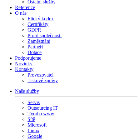
Ostatní služby
Reference
O nás
Etický kodex
Certifikáty
GDPR
Profil společnosti
Zaměstnání
Partneři
Dotace
Podporujeme
Novinky
Kontakty
Provozovatel
Tiskové zprávy
Naše služby
Servis
Outsourcing IT
Tvorba www
Sítě
Microsoft
Linux
Google