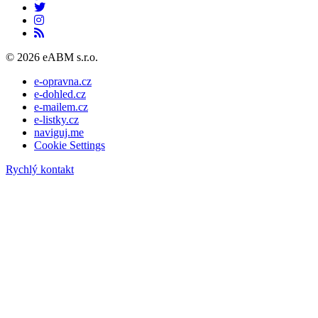
© 2026 eABM s.r.o.
e-opravna.cz
e-dohled.cz
e-mailem.cz
e-listky.cz
naviguj.me
Cookie Settings
Rychlý kontakt