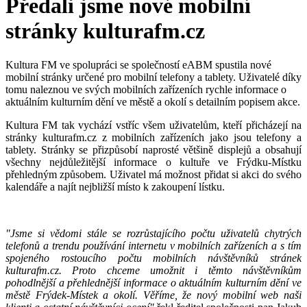
Předali jsme nové mobilní
stránky kulturafm.cz
Kultura FM ve spolupráci se společností eABM spustila nové
mobilní stránky určené pro mobilní telefony a tablety. Uživatelé díky
tomu naleznou ve svých mobilních zařízeních rychle informace o
aktuálním kulturním dění ve městě a okolí s detailním popisem akce.
Kultura FM tak vychází vstříc všem uživatelům, kteří přicházejí na
stránky kulturafm.cz z mobilních zařízeních jako jsou telefony a
tablety. Stránky se přizpůsobí naprosté většině displejů a obsahují
všechny nejdůležitější informace o kultuře ve Frýdku-Místku
přehledným způsobem. Uživatel má možnost přidat si akci do svého
kalendáře a najít nejbližší místo k zakoupení lístku.
"Jsme si vědomi stále se rozrůstajícího počtu uživatelů chytrých
telefonů a trendu používání internetu v mobilních zařízeních a s tím
spojeného rostoucího počtu mobilních návštěvníků stránek
kulturafm.cz. Proto chceme umožnit i těmto návštěvníkům
pohodlnější a přehlednější informace o aktuálním kulturním dění ve
městě Frýdek-Místek a okolí. Věříme, že nový mobilní web naši