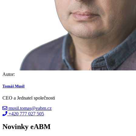
Autor:
Tomáš Musil
CEO a Jednatel společnosti
musil.tomas@eabm.cz
+420 777 027 505
Novinky eABM