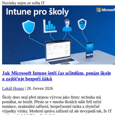
Novinky nejen ze světa IT
Jak Microsoft Intune šetří čas učitelům, peníze škole
a zajišťuje bezpečí žáků
Lukáš Honus
| 28. červen 2026
Školy dnes stojí před stejnou výzvou jako firmy: technika má
pomáhat, ne brzdit. Přesto se v mnoha školách stále řeší ruční
instalace, neaktuální zařízení, bezpečnostní rizika a zbytečné
výpadky výuky. Moderní správa zařízení už ale nevypadá tak, že IT