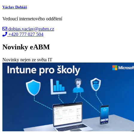
Václav Dobiáš
Vedoucí internetového oddělení
dobias.vaclav@eabm.cz
+420 777 027 504
Novinky eABM
Novinky nejen ze světa IT