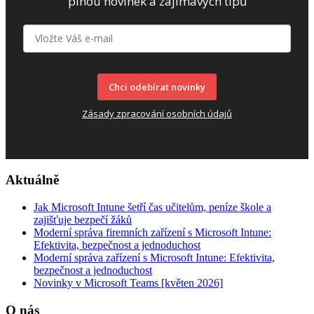
plnou novinek a zajímavých tipů
Chci odebírat novinky
Zásady zpracování osobních údajů
Aktuálně
Jak Microsoft Intune šetří čas učitelům, peníze škole a
zajišťuje bezpečí žáků
Moderní správa firemních zařízení s Microsoft Intune:
Efektivita, bezpečnost a jednoduchost
Moderní správa zařízení s Microsoft Intune: Efektivita,
bezpečnost a jednoduchost
Novinky v Microsoft Teams [květen 2026]
O nás