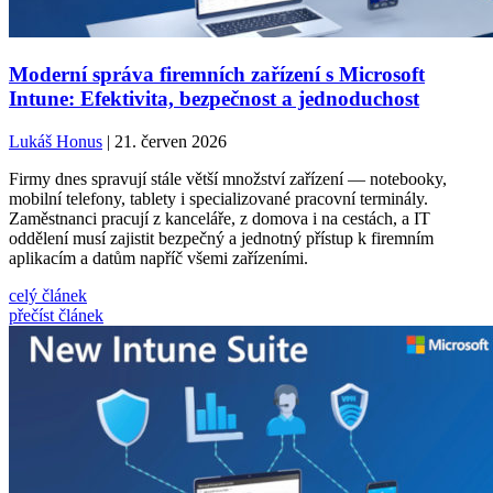
Moderní správa firemních zařízení s Microsoft
Intune: Efektivita, bezpečnost a jednoduchost
Lukáš Honus
| 21. červen 2026
Firmy dnes spravují stále větší množství zařízení — notebooky,
mobilní telefony, tablety i specializované pracovní terminály.
Zaměstnanci pracují z kanceláře, z domova i na cestách, a IT
oddělení musí zajistit bezpečný a jednotný přístup k firemním
aplikacím a datům napříč všemi zařízeními.
celý článek
přečíst článek