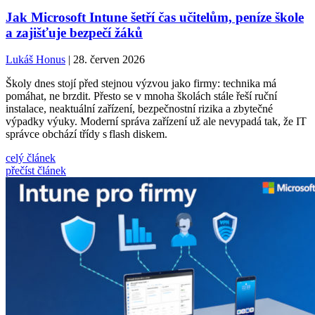
Jak Microsoft Intune šetří čas učitelům, peníze škole
a zajišťuje bezpečí žáků
Lukáš Honus
| 28. červen 2026
Školy dnes stojí před stejnou výzvou jako firmy: technika má
pomáhat, ne brzdit. Přesto se v mnoha školách stále řeší ruční
instalace, neaktuální zařízení, bezpečnostní rizika a zbytečné
výpadky výuky. Moderní správa zařízení už ale nevypadá tak, že IT
správce obchází třídy s flash diskem.
celý článek
přečíst článek