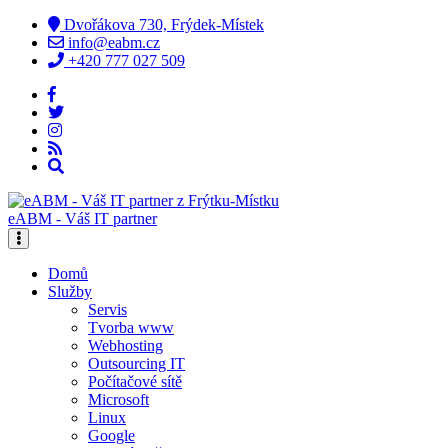
Dvořákova 730, Frýdek-Místek
info@eabm.cz
+420 777 027 509
eABM - Váš IT partner
Domů
Služby
Servis
Tvorba www
Webhosting
Outsourcing IT
Počítačové sítě
Microsoft
Linux
Google