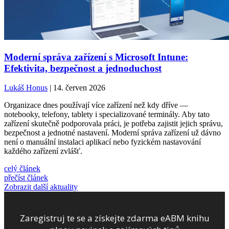
Moderní správa zařízení s Microsoft Intune:
Efektivita, bezpečnost a jednoduchost
Lukáš Honus
| 14. červen 2026
Organizace dnes používají více zařízení než kdy dříve —
notebooky, telefony, tablety i specializované terminály. Aby tato
zařízení skutečně podporovala práci, je potřeba zajistit jejich správu,
bezpečnost a jednotné nastavení. Moderní správa zařízení už dávno
není o manuální instalaci aplikací nebo fyzickém nastavování
každého zařízení zvlášť.
celý článek
přečíst článek
Zobrazit další aktuality
Zaregistruj te se a získejte zdarma eABM knihu