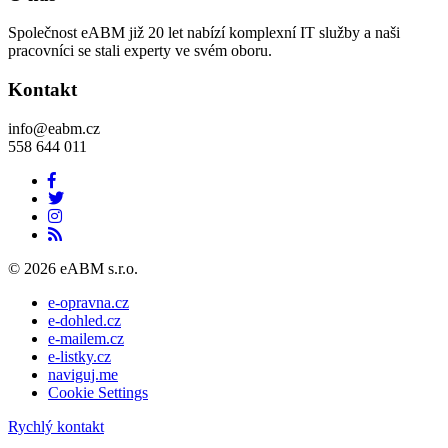
Společnost eABM již 20 let nabízí komplexní IT služby a naši
pracovníci se stali experty ve svém oboru.
Kontakt
info@eabm.cz
558 644 011
© 2026 eABM s.r.o.
e-opravna.cz
e-dohled.cz
e-mailem.cz
e-listky.cz
naviguj.me
Cookie Settings
Rychlý kontakt