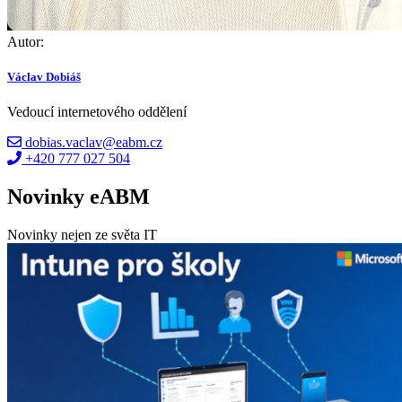
Autor:
Václav Dobiáš
Vedoucí internetového oddělení
dobias.vaclav@eabm.cz
+420 777 027 504
Novinky eABM
Novinky nejen ze světa IT