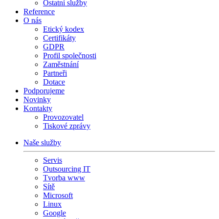
Ostatní služby
Reference
O nás
Etický kodex
Certifikáty
GDPR
Profil společnosti
Zaměstnání
Partneři
Dotace
Podporujeme
Novinky
Kontakty
Provozovatel
Tiskové zprávy
Naše služby
Servis
Outsourcing IT
Tvorba www
Sítě
Microsoft
Linux
Google