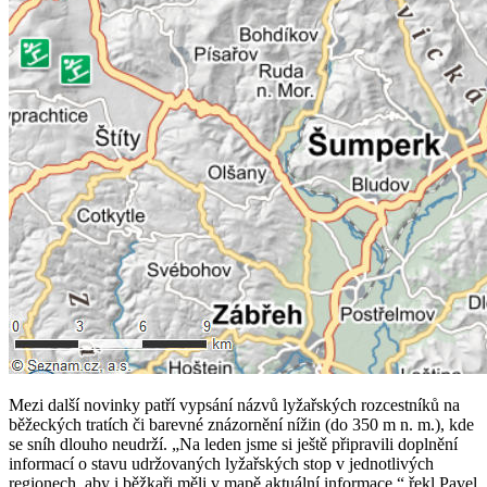
Mezi další novinky patří vypsání názvů lyžařských rozcestníků na
běžeckých tratích či barevné znázornění nížin (do 350 m n. m.), kde
se sníh dlouho neudrží. „Na leden jsme si ještě připravili doplnění
informací o stavu udržovaných lyžařských stop v jednotlivých
regionech, aby i běžkaři měli v mapě aktuální informace,“ řekl Pavel