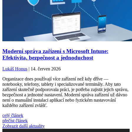
Moderní správa zařízení s Microsoft Intune:
Efektivita, bezpečnost a jednoduchost
Lukáš Honus
| 14. červen 2026
Organizace dnes používají více zařízení než kdy dříve —
notebooky, telefony, tablety i specializované terminály. Aby tato
zařízení skutečně podporovala práci, je potřeba zajistit jejich správu,
bezpečnost a jednotné nastavení. Moderní správa zařízení už dávno
není o manuální instalaci aplikací nebo fyzickém nastavování
každého zařízení zvlášť.
celý článek
přečíst článek
Zobrazit další aktuality