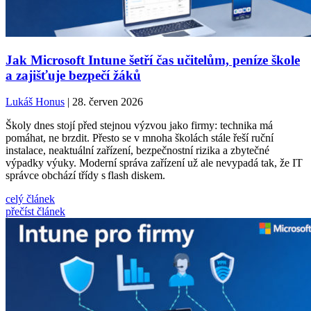
Jak Microsoft Intune šetří čas učitelům, peníze škole
a zajišťuje bezpečí žáků
Lukáš Honus
| 28. červen 2026
Školy dnes stojí před stejnou výzvou jako firmy: technika má
pomáhat, ne brzdit. Přesto se v mnoha školách stále řeší ruční
instalace, neaktuální zařízení, bezpečnostní rizika a zbytečné
výpadky výuky. Moderní správa zařízení už ale nevypadá tak, že IT
správce obchází třídy s flash diskem.
celý článek
přečíst článek