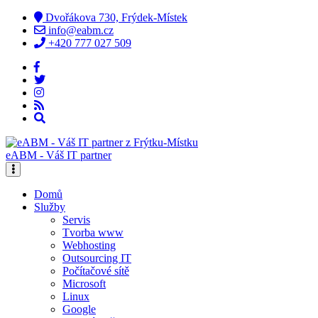
Dvořákova 730, Frýdek-Místek
info@eabm.cz
+420 777 027 509
eABM - Váš IT partner
Domů
Služby
Servis
Tvorba www
Webhosting
Outsourcing IT
Počítačové sítě
Microsoft
Linux
Google