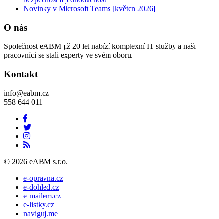
Novinky v Microsoft Teams [květen 2026]
O nás
Společnost eABM již 20 let nabízí komplexní IT služby a naši
pracovníci se stali experty ve svém oboru.
Kontakt
info@eabm.cz
558 644 011
© 2026 eABM s.r.o.
e-opravna.cz
e-dohled.cz
e-mailem.cz
e-listky.cz
naviguj.me