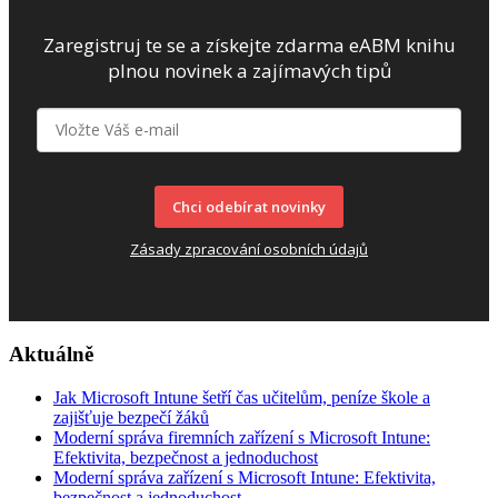
Zaregistruj te se a získejte zdarma eABM knihu
plnou novinek a zajímavých tipů
Chci odebírat novinky
Zásady zpracování osobních údajů
Aktuálně
Jak Microsoft Intune šetří čas učitelům, peníze škole a
zajišťuje bezpečí žáků
Moderní správa firemních zařízení s Microsoft Intune:
Efektivita, bezpečnost a jednoduchost
Moderní správa zařízení s Microsoft Intune: Efektivita,
bezpečnost a jednoduchost