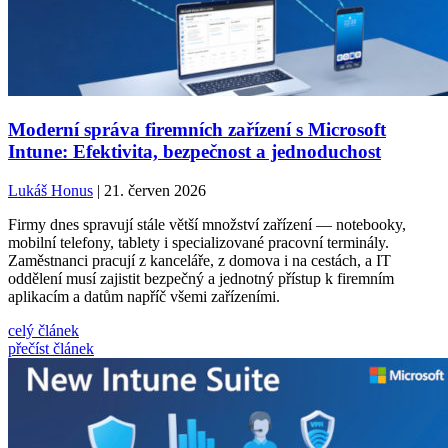
Moderní správa firemních zařízení s Microsoft
Intune: Efektivita, bezpečnost a jednoduchost
Lukáš Honus
| 21. červen 2026
Firmy dnes spravují stále větší množství zařízení — notebooky,
mobilní telefony, tablety i specializované pracovní terminály.
Zaměstnanci pracují z kanceláře, z domova i na cestách, a IT
oddělení musí zajistit bezpečný a jednotný přístup k firemním
aplikacím a datům napříč všemi zařízeními.
celý článek
přečíst článek