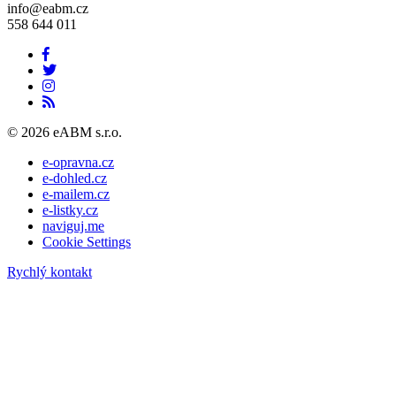
info@eabm.cz
558 644 011
© 2026 eABM s.r.o.
e-opravna.cz
e-dohled.cz
e-mailem.cz
e-listky.cz
naviguj.me
Cookie Settings
Rychlý kontakt