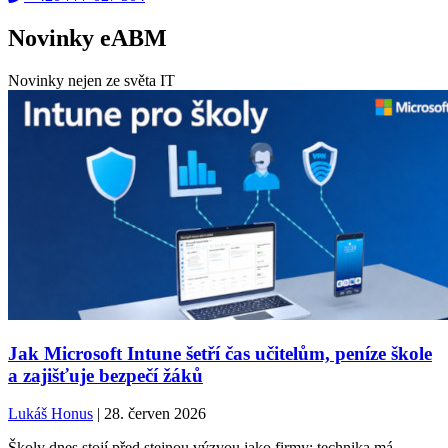
Novinky eABM
Novinky nejen ze světa IT
Jak Microsoft Intune šetří čas učitelům, peníze škole
a zajišťuje bezpečí žáků
Lukáš Honus
| 28. červen 2026
Školy dnes stojí před stejnou výzvou jako firmy: technika má