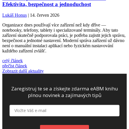
Efektivita, bezpečnost a jednoduchost
Lukáš Honus
| 14. červen 2026
Organizace dnes používají více zařízení než kdy dříve —
notebooky, telefony, tablety i specializované terminály. Aby tato
zařízení skutečně podporovala práci, je potřeba zajistit jejich správu,
bezpečnost a jednotné nastavení. Moderní správa zařízení už dávno
není o manuální instalaci aplikací nebo fyzickém nastavování
každého zařízení zvlášť.
celý článek
přečíst článek
Zobrazit další aktuality
Zaregistruj te se a získejte zdarma eABM knihu
plnou novinek a zajímavých tipů