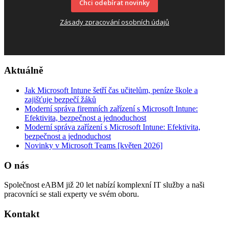
Chci odebírat novinky
Zásady zpracování osobních údajů
Aktuálně
Jak Microsoft Intune šetří čas učitelům, peníze škole a
zajišťuje bezpečí žáků
Moderní správa firemních zařízení s Microsoft Intune:
Efektivita, bezpečnost a jednoduchost
Moderní správa zařízení s Microsoft Intune: Efektivita,
bezpečnost a jednoduchost
Novinky v Microsoft Teams [květen 2026]
O nás
Společnost eABM již 20 let nabízí komplexní IT služby a naši
pracovníci se stali experty ve svém oboru.
Kontakt