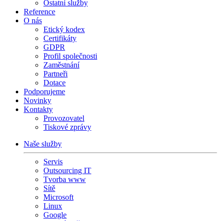
Ostatní služby
Reference
O nás
Etický kodex
Certifikáty
GDPR
Profil společnosti
Zaměstnání
Partneři
Dotace
Podporujeme
Novinky
Kontakty
Provozovatel
Tiskové zprávy
Naše služby
Servis
Outsourcing IT
Tvorba www
Sítě
Microsoft
Linux
Google