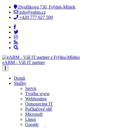
Dvořákova 730, Frýdek-Místek
info@eabm.cz
+420 777 027 509
eABM - Váš IT partner
Domů
Služby
Servis
Tvorba www
Webhosting
Outsourcing IT
Počítačové sítě
Microsoft
Linux
Google