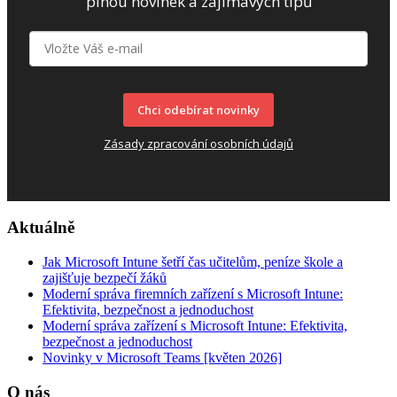
plnou novinek a zajímavých tipů
Chci odebírat novinky
Zásady zpracování osobních údajů
Aktuálně
Jak Microsoft Intune šetří čas učitelům, peníze škole a
zajišťuje bezpečí žáků
Moderní správa firemních zařízení s Microsoft Intune:
Efektivita, bezpečnost a jednoduchost
Moderní správa zařízení s Microsoft Intune: Efektivita,
bezpečnost a jednoduchost
Novinky v Microsoft Teams [květen 2026]
O nás