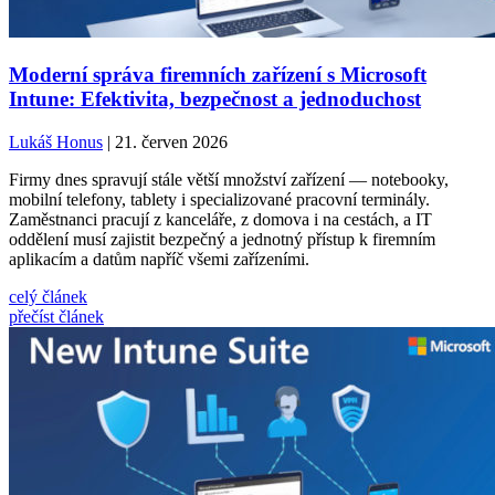
Moderní správa firemních zařízení s Microsoft
Intune: Efektivita, bezpečnost a jednoduchost
Lukáš Honus
| 21. červen 2026
Firmy dnes spravují stále větší množství zařízení — notebooky,
mobilní telefony, tablety i specializované pracovní terminály.
Zaměstnanci pracují z kanceláře, z domova i na cestách, a IT
oddělení musí zajistit bezpečný a jednotný přístup k firemním
aplikacím a datům napříč všemi zařízeními.
celý článek
přečíst článek