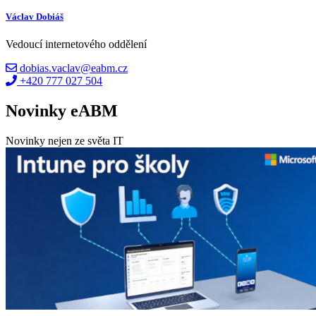
Václav Dobiáš
Vedoucí internetového oddělení
dobias.vaclav@eabm.cz
+420 777 027 504
Novinky eABM
Novinky nejen ze světa IT