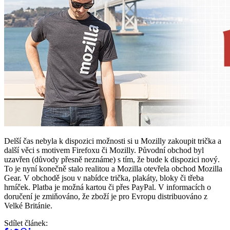
Delší čas nebyla k dispozici možnosti si u Mozilly zakoupit trička a
další věci s motivem Firefoxu či Mozilly. Původní obchod byl
uzavřen (důvody přesně neznáme) s tím, že bude k dispozici nový.
To je nyní konečně stalo realitou a Mozilla otevřela obchod Mozilla
Gear. V obchodě jsou v nabídce trička, plakáty, bloky či třeba
hrníček. Platba je možná kartou či přes PayPal. V informacích o
doručení je zmiňováno, že zboží je pro Evropu distribuováno z
Velké Británie.
Sdílet článek: