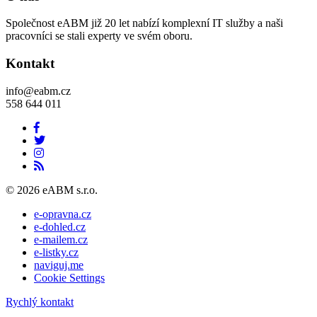
Společnost eABM již 20 let nabízí komplexní IT služby a naši
pracovníci se stali experty ve svém oboru.
Kontakt
info@eabm.cz
558 644 011
© 2026 eABM s.r.o.
e-opravna.cz
e-dohled.cz
e-mailem.cz
e-listky.cz
naviguj.me
Cookie Settings
Rychlý kontakt