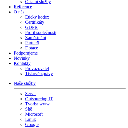
Ostatní služby
Reference
O nás
Etický kodex
Certifikáty
GDPR
Profil společnosti
Zaměstnání
Partneři
Dotace
Podporujeme
Novinky
Kontakty
Provozovatel
Tiskové zprávy
Naše služby
Servis
Outsourcing IT
Tvorba www
Sítě
Microsoft
Linux
Google