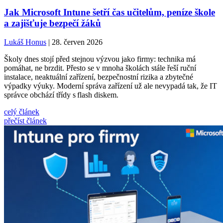
Jak Microsoft Intune šetří čas učitelům, peníze škole
a zajišťuje bezpečí žáků
Lukáš Honus
| 28. červen 2026
Školy dnes stojí před stejnou výzvou jako firmy: technika má
pomáhat, ne brzdit. Přesto se v mnoha školách stále řeší ruční
instalace, neaktuální zařízení, bezpečnostní rizika a zbytečné
výpadky výuky. Moderní správa zařízení už ale nevypadá tak, že IT
správce obchází třídy s flash diskem.
celý článek
přečíst článek