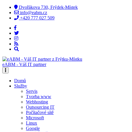
Dvořákova 730, Frýdek-Místek
info@eabm.cz
+420 777 027 509
eABM - Váš IT partner
Domů
Služby
Servis
Tvorba www
Webhosting
Outsourcing IT
Počítačové sítě
Microsoft
Linux
Google