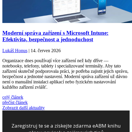
Moderní správa zařízení s Microsoft Intune:
Efektivita, bezpečnost a jednoduchost
Lukáš Honus
| 14. červen 2026
Organizace dnes používají více zařízení než kdy dříve —
notebooky, telefony, tablety i specializované terminály. Aby tato
zařízení skutečně podporovala práci, je potřeba zajistit jejich správu,
bezpečnost a jednotné nastavení. Moderní správa zařízení už dávno
není o manuální instalaci aplikací nebo fyzickém nastavování
každého zařízení zvlášť.
celý článek
přečíst článek
Zobrazit další aktuality
Zaregistruj te se a získejte zdarma eABM knihu