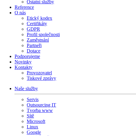
Ostatní služby
Reference
O nás
Etický kodex
Certifikáty
GDPR
Profil společnosti
Zaměstnání
Partneři
Dotace
Podporujeme
Novinky
Kontakty
Provozovatel
Tiskové zprávy
Naše služby
Servis
Outsourcing IT
Tvorba www
Sítě
Microsoft
Linux
Google