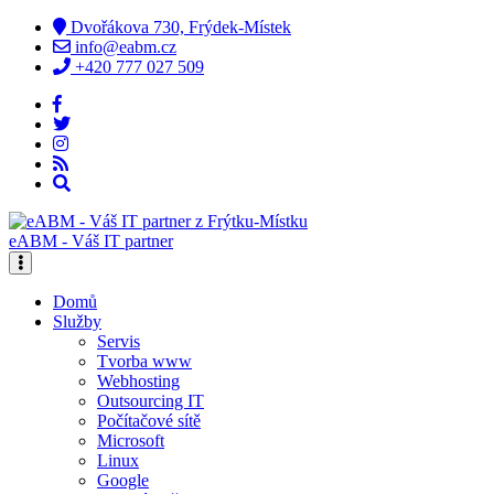
Dvořákova 730, Frýdek-Místek
info@eabm.cz
+420 777 027 509
eABM - Váš IT partner
Domů
Služby
Servis
Tvorba www
Webhosting
Outsourcing IT
Počítačové sítě
Microsoft
Linux
Google