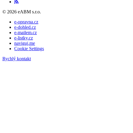
© 2026 eABM s.r.o.
e-opravna.cz
e-dohled.cz
e-mailem.cz
e-listky.cz
naviguj.me
Cookie Settings
Rychlý kontakt