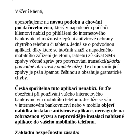
Vážení klienti,
upozorňujeme na
novou podobu a chování
počítačového viru
, který v napadeném počítači
klientovi nabízí po přihlášení do internetového
bankovnictví možnost zlepšení antivirové ochrany
chytrého telefonu či tabletu. Jedná se o podvodnou
aplikaci, díky které se útočník snaží z napadeného
mobilního zařízení (telefonu, tabletu) získávat SMS
zprávy včetně zpráv pro potvrzování transakcí
(ukázku
podvodné obrazovky najdete níže)
. Text upozorňující
zprávy je psán špatnou češtinou a obsahuje gramatické
chyby.
Česká spořitelna tuto aplikaci nenabízí.
Buďte
obezřetní při používání vašeho internetového
bankovnictví i mobilního telefonu. Jestliže se vám
v internetovém bankovnictví nebo v mobilu
objeví
nabídka instalace antivirové aplikace, nereagujte na
zobrazenou výzvu a neprovádějte instalaci nabízené
aplikace do vašeho mobilního telefonu
.
Základní bezpečnostní zásada: