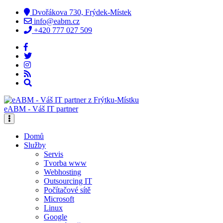
Dvořákova 730, Frýdek-Místek
info@eabm.cz
+420 777 027 509
eABM - Váš IT partner
Domů
Služby
Servis
Tvorba www
Webhosting
Outsourcing IT
Počítačové sítě
Microsoft
Linux
Google