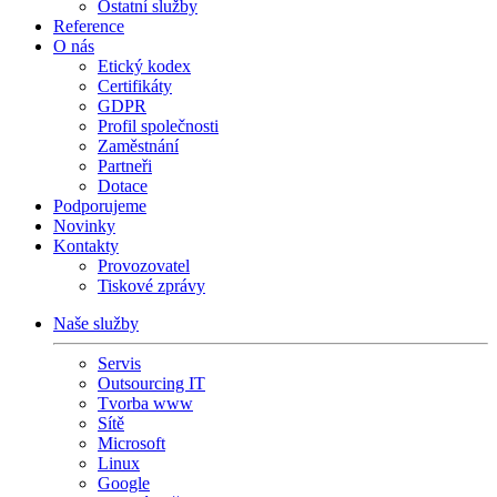
Ostatní služby
Reference
O nás
Etický kodex
Certifikáty
GDPR
Profil společnosti
Zaměstnání
Partneři
Dotace
Podporujeme
Novinky
Kontakty
Provozovatel
Tiskové zprávy
Naše služby
Servis
Outsourcing IT
Tvorba www
Sítě
Microsoft
Linux
Google