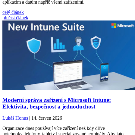
aplikacím a datům napříč všemi zařízeními.
celý článek
přečíst článek
Moderní správa zařízení s Microsoft Intune:
Efektivita, bezpečnost a jednoduchost
Lukáš Honus
| 14. červen 2026
Organizace dnes používají více zařízení než kdy dříve —
notebooky, telefony, tablety i specializované terminály. Aby tato