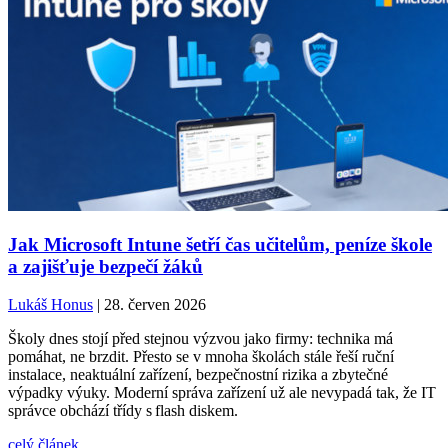
Jak Microsoft Intune šetří čas učitelům, peníze škole
a zajišťuje bezpečí žáků
Lukáš Honus
| 28. červen 2026
Školy dnes stojí před stejnou výzvou jako firmy: technika má
pomáhat, ne brzdit. Přesto se v mnoha školách stále řeší ruční
instalace, neaktuální zařízení, bezpečnostní rizika a zbytečné
výpadky výuky. Moderní správa zařízení už ale nevypadá tak, že IT
správce obchází třídy s flash diskem.
celý článek