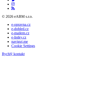
© 2026 eABM s.r.o.
e-opravna.cz
e-dohled.cz
e-mailem.cz
e-listky.cz
naviguj.me
Cookie Settings
Rychlý kontakt