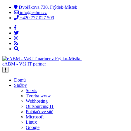
Dvořákova 730, Frýdek-Místek
info@eabm.cz
+420 777 027 509
eABM - Váš IT partner
Domů
Služby
Servis
Tvorba www
Webhosting
Outsourcing IT
Počítačové sítě
Microsoft
Linux
Google