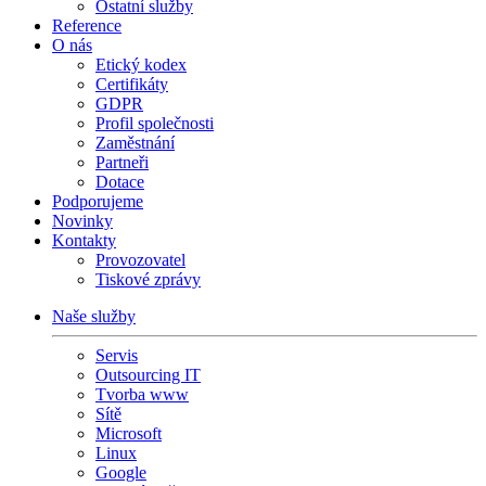
Ostatní služby
Reference
O nás
Etický kodex
Certifikáty
GDPR
Profil společnosti
Zaměstnání
Partneři
Dotace
Podporujeme
Novinky
Kontakty
Provozovatel
Tiskové zprávy
Naše služby
Servis
Outsourcing IT
Tvorba www
Sítě
Microsoft
Linux
Google