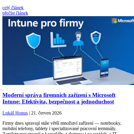
celý článek
přečíst článek
Moderní správa firemních zařízení s Microsoft
Intune: Efektivita, bezpečnost a jednoduchost
Lukáš Honus
| 21. červen 2026
Firmy dnes spravují stále větší množství zařízení — notebooky,
mobilní telefony, tablety i specializované pracovní terminály.
Zaměstnanci pracují z kanceláře, z domova i na cestách, a IT