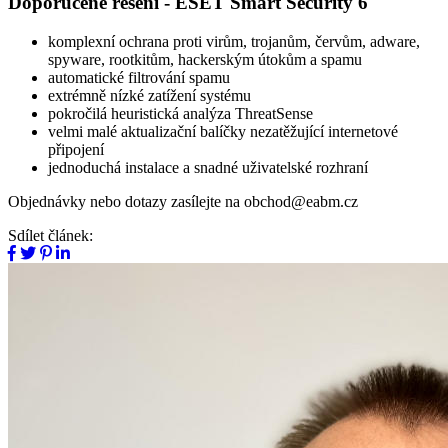
Doporučené řešení - ESET Smart Security 6
komplexní ochrana proti virům, trojanům, červům, adware,
spyware, rootkitům, hackerským útokům a spamu
automatické filtrování spamu
extrémně nízké zatížení systému
pokročilá heuristická analýza ThreatSense
velmi malé aktualizační balíčky nezatěžující internetové
připojení
jednoduchá instalace a snadné uživatelské rozhraní
Objednávky nebo dotazy zasílejte na obchod@eabm.cz
Sdílet článek: