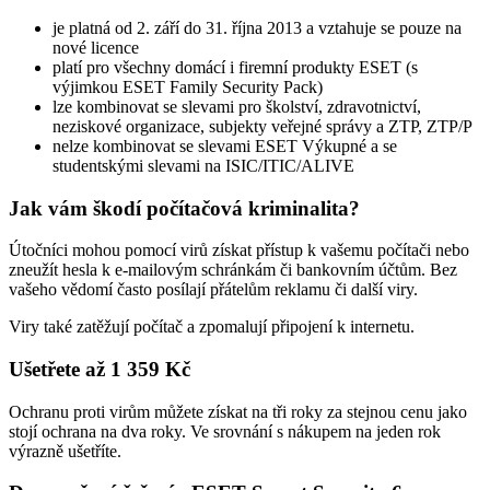
je platná od 2. září do 31. října 2013 a vztahuje se pouze na
nové licence
platí pro všechny domácí i firemní produkty ESET (s
výjimkou ESET Family Security Pack)
lze kombinovat se slevami pro školství, zdravotnictví,
neziskové organizace, subjekty veřejné správy a ZTP, ZTP/P
nelze kombinovat se slevami ESET Výkupné a se
studentskými slevami na ISIC/ITIC/ALIVE
Jak vám škodí počítačová kriminalita?
Útočníci mohou pomocí virů získat přístup k vašemu počítači nebo
zneužít hesla k e-mailovým schránkám či bankovním účtům. Bez
vašeho vědomí často posílají přátelům reklamu či další viry.
Viry také zatěžují počítač a zpomalují připojení k internetu.
Ušetřete až 1 359 Kč
Ochranu proti virům můžete získat na tři roky za stejnou cenu jako
stojí ochrana na dva roky. Ve srovnání s nákupem na jeden rok
výrazně ušetříte.