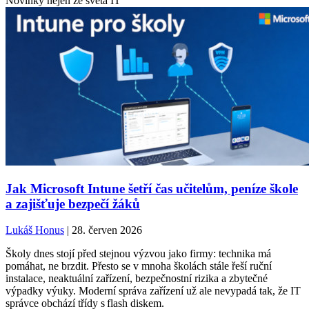
Novinky nejen ze světa IT
Jak Microsoft Intune šetří čas učitelům, peníze škole
a zajišťuje bezpečí žáků
Lukáš Honus
| 28. červen 2026
Školy dnes stojí před stejnou výzvou jako firmy: technika má
pomáhat, ne brzdit. Přesto se v mnoha školách stále řeší ruční
instalace, neaktuální zařízení, bezpečnostní rizika a zbytečné
výpadky výuky. Moderní správa zařízení už ale nevypadá tak, že IT
správce obchází třídy s flash diskem.