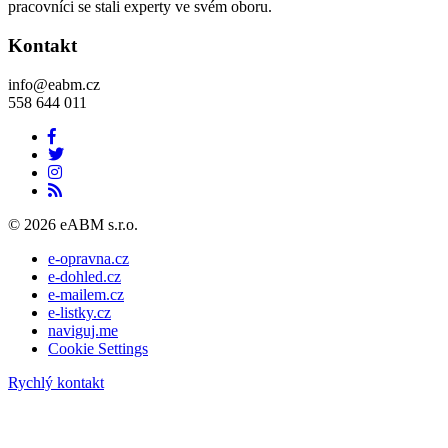
pracovníci se stali experty ve svém oboru.
Kontakt
info@eabm.cz
558 644 011
© 2026 eABM s.r.o.
e-opravna.cz
e-dohled.cz
e-mailem.cz
e-listky.cz
naviguj.me
Cookie Settings
Rychlý kontakt