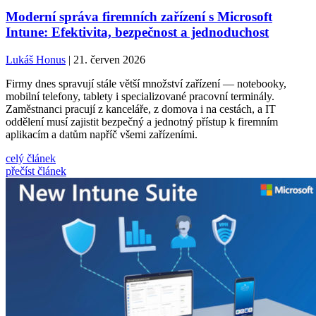
Moderní správa firemních zařízení s Microsoft
Intune: Efektivita, bezpečnost a jednoduchost
Lukáš Honus
| 21. červen 2026
Firmy dnes spravují stále větší množství zařízení — notebooky,
mobilní telefony, tablety i specializované pracovní terminály.
Zaměstnanci pracují z kanceláře, z domova i na cestách, a IT
oddělení musí zajistit bezpečný a jednotný přístup k firemním
aplikacím a datům napříč všemi zařízeními.
celý článek
přečíst článek