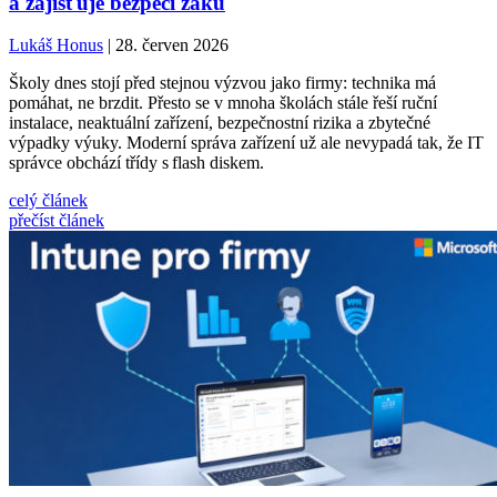
a zajišťuje bezpečí žáků
Lukáš Honus
| 28. červen 2026
Školy dnes stojí před stejnou výzvou jako firmy: technika má
pomáhat, ne brzdit. Přesto se v mnoha školách stále řeší ruční
instalace, neaktuální zařízení, bezpečnostní rizika a zbytečné
výpadky výuky. Moderní správa zařízení už ale nevypadá tak, že IT
správce obchází třídy s flash diskem.
celý článek
přečíst článek