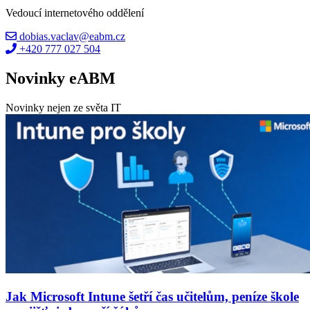
Vedoucí internetového oddělení
dobias.vaclav@eabm.cz
+420 777 027 504
Novinky eABM
Novinky nejen ze světa IT
Jak Microsoft Intune šetří čas učitelům, peníze škole