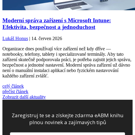
Moderní správa zařízení s Microsoft Intune:
Efektivita, bezpečnost a jednoduchost
Lukáš Honus
| 14. červen 2026
Organizace dnes používají více zařízení než kdy dříve —
notebooky, telefony, tablety i specializované terminály. Aby tato
zařízení skutečně podporovala práci, je potřeba zajistit jejich správu,
bezpečnost a jednotné nastavení. Moderní správa zařízení už dávno
není o manuální instalaci aplikací nebo fyzickém nastavování
každého zařízení zvlášť.
celý článek
přečíst článek
Zobrazit další aktuality
Zaregistruj te se a získejte zdarma eABM knihu
plnou novinek a zajímavých tipů