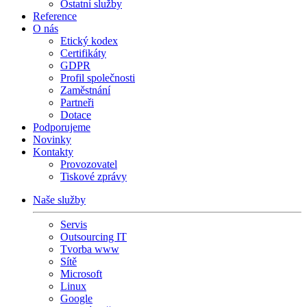
Ostatní služby
Reference
O nás
Etický kodex
Certifikáty
GDPR
Profil společnosti
Zaměstnání
Partneři
Dotace
Podporujeme
Novinky
Kontakty
Provozovatel
Tiskové zprávy
Naše služby
Servis
Outsourcing IT
Tvorba www
Sítě
Microsoft
Linux
Google