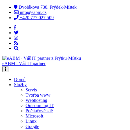
Dvořákova 730, Frýdek-Místek
info@eabm.cz
+420 777 027 509
eABM - Váš IT partner
Domů
Služby
Servis
Tvorba www
Webhosting
Outsourcing IT
Počítačové sítě
Microsoft
Linux
Google