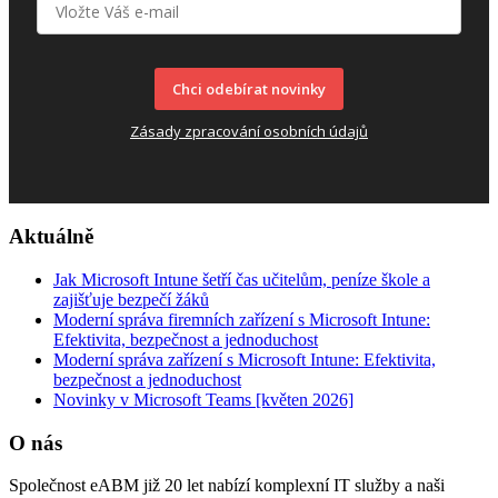
Chci odebírat novinky
Zásady zpracování osobních údajů
Aktuálně
Jak Microsoft Intune šetří čas učitelům, peníze škole a
zajišťuje bezpečí žáků
Moderní správa firemních zařízení s Microsoft Intune:
Efektivita, bezpečnost a jednoduchost
Moderní správa zařízení s Microsoft Intune: Efektivita,
bezpečnost a jednoduchost
Novinky v Microsoft Teams [květen 2026]
O nás
Společnost eABM již 20 let nabízí komplexní IT služby a naši