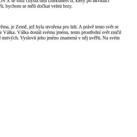
e totiž chystá titul Darksiders II, který po likvidaci
 bychom se měli dočkat velmi brzy.
, je Země, jež byla stvořena pro lidi. A právě tento svět se
 Válka. Válka dostál svému jménu, tento prostřední svět zničil
d mrtvých. Vyslovit jeho jméno znamená v něj uvěřit. Na svém