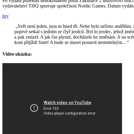
Po vydání poněkud nedokonalého portu Zaklínače 2 linuxovoví hráči bu
vydavatelství THQ spravuje společnost Nordic Games. Datum vydání n
hry
„Svět není jeden, jsou tu hned tři. Nebe bylo určeno andělům, z
poprvé setkal s jedním ze čtyř jezdců. Byl to jezdec, jehož jmén
a pak zmizel. A jak čas plynul, docházelo ke změnám. A na scénu
koni přijíždí Smrt! A bude se muset postavit nesmrtelným…“
Video ukázka: