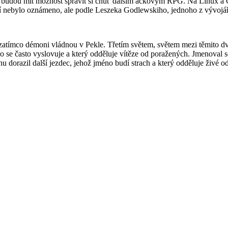
dou mít možnost spravit si chuť dalším áčkovým RPG. Na Linux a OS X s
ebylo oznámeno, ale podle Leszeka Godlewskiho, jednoho z vývojářů,
atímco démoni vládnou v Pekle. Třetím světem, světem mezi těmito dvěma
o se často vyslovuje a který odděluje vítěze od poražených. Jmenoval se
 dorazil další jezdec, jehož jméno budí strach a který odděluje živé o