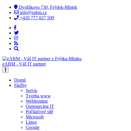
Dvořákova 730, Frýdek-Místek
info@eabm.cz
+420 777 027 509
eABM - Váš IT partner
Domů
Služby
Servis
Tvorba www
Webhosting
Outsourcing IT
Počítačové sítě
Microsoft
Linux
Google