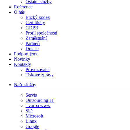
Ostatní služby
Reference
O nás
Etický kodex
Certifikáty
GDPR
Profil společnosti
Zaměstnání
Partneři
Dotace
Podporujeme
Novinky
Kontakty
Provozovatel
Tiskové zprávy
Naše služby
Servis
Outsourcing IT
Tvorba www
Sítě
Microsoft
Linux
Google