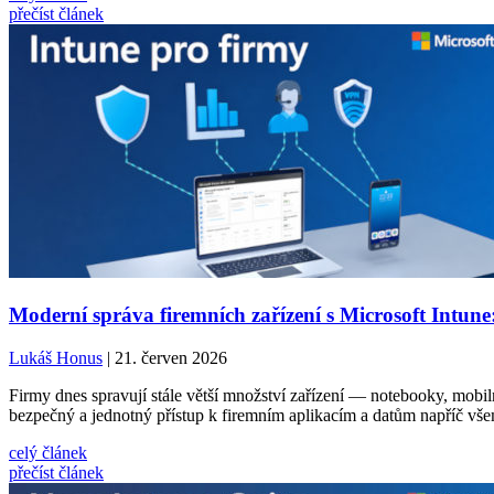
přečíst článek
Moderní správa firemních zařízení s Microsoft Intune
Lukáš Honus
| 21. červen 2026
Firmy dnes spravují stále větší množství zařízení — notebooky, mobilní
bezpečný a jednotný přístup k firemním aplikacím a datům napříč vše
celý článek
přečíst článek