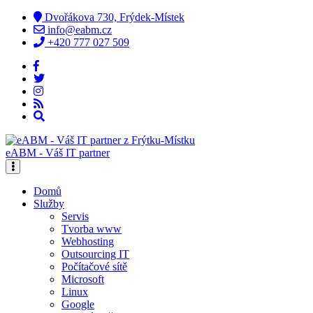
Dvořákova 730, Frýdek-Místek
info@eabm.cz
+420 777 027 509
eABM - Váš IT partner
Domů
Služby
Servis
Tvorba www
Webhosting
Outsourcing IT
Počítačové sítě
Microsoft
Linux
Google