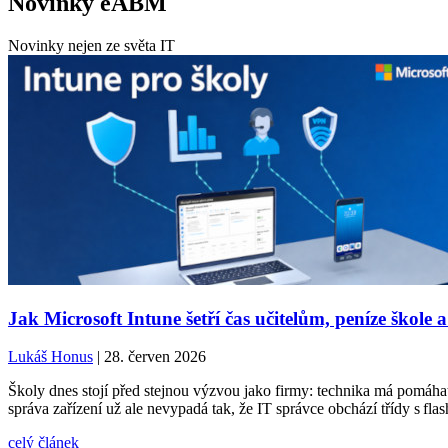
Novinky eABM
Novinky nejen ze světa IT
Jak Microsoft Intune šetří čas učitelům, peníze škole a
Lukáš Honus
| 28. červen 2026
Školy dnes stojí před stejnou výzvou jako firmy: technika má pomáhat,
správa zařízení už ale nevypadá tak, že IT správce obchází třídy s fla
celý článek