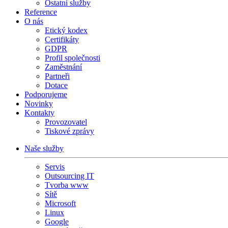
Ostatní služby
Reference
O nás
Etický kodex
Certifikáty
GDPR
Profil společnosti
Zaměstnání
Partneři
Dotace
Podporujeme
Novinky
Kontakty
Provozovatel
Tiskové zprávy
Naše služby
Servis
Outsourcing IT
Tvorba www
Sítě
Microsoft
Linux
Google