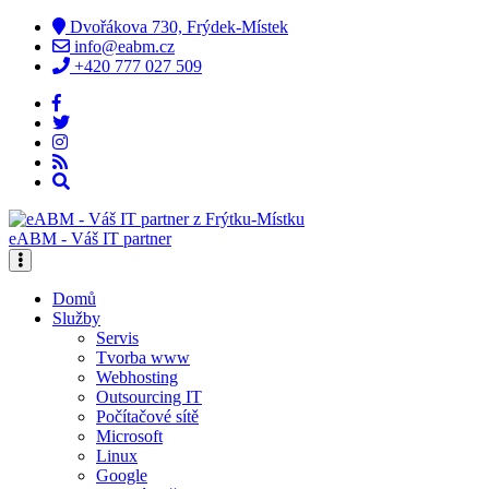
Dvořákova 730, Frýdek-Místek
info@eabm.cz
+420 777 027 509
eABM - Váš IT partner
Domů
Služby
Servis
Tvorba www
Webhosting
Outsourcing IT
Počítačové sítě
Microsoft
Linux
Google