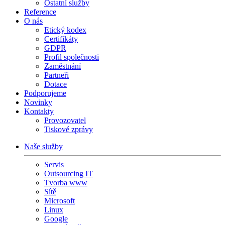
Ostatní služby
Reference
O nás
Etický kodex
Certifikáty
GDPR
Profil společnosti
Zaměstnání
Partneři
Dotace
Podporujeme
Novinky
Kontakty
Provozovatel
Tiskové zprávy
Naše služby
Servis
Outsourcing IT
Tvorba www
Sítě
Microsoft
Linux
Google