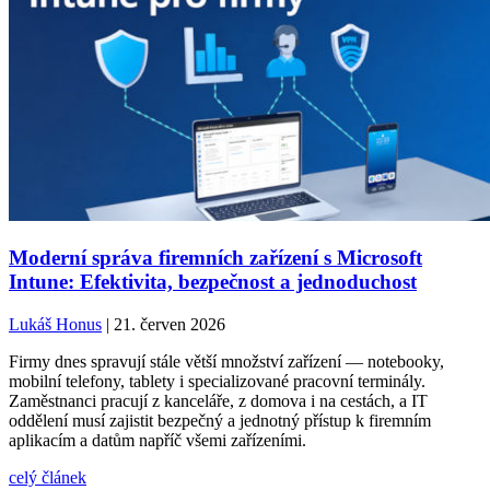
Moderní správa firemních zařízení s Microsoft
Intune: Efektivita, bezpečnost a jednoduchost
Lukáš Honus
| 21. červen 2026
Firmy dnes spravují stále větší množství zařízení — notebooky,
mobilní telefony, tablety i specializované pracovní terminály.
Zaměstnanci pracují z kanceláře, z domova i na cestách, a IT
oddělení musí zajistit bezpečný a jednotný přístup k firemním
aplikacím a datům napříč všemi zařízeními.
celý článek