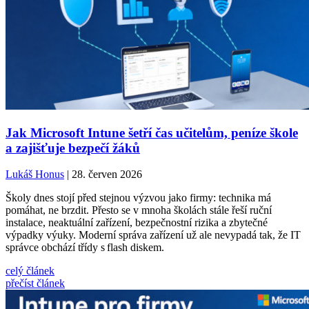
Jak Microsoft Intune šetří čas učitelům, peníze škole
a zajišťuje bezpečí žáků
Lukáš Honus
| 28. červen 2026
Školy dnes stojí před stejnou výzvou jako firmy: technika má
pomáhat, ne brzdit. Přesto se v mnoha školách stále řeší ruční
instalace, neaktuální zařízení, bezpečnostní rizika a zbytečné
výpadky výuky. Moderní správa zařízení už ale nevypadá tak, že IT
správce obchází třídy s flash diskem.
celý článek
přečíst článek