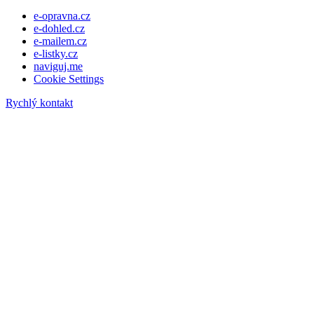
e-opravna.cz
e-dohled.cz
e-mailem.cz
e-listky.cz
naviguj.me
Cookie Settings
Rychlý kontakt