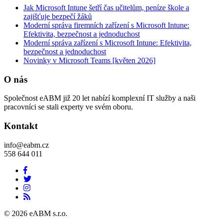
Jak Microsoft Intune šetří čas učitelům, peníze škole a
zajišťuje bezpečí žáků
Moderní správa firemních zařízení s Microsoft Intune:
Efektivita, bezpečnost a jednoduchost
Moderní správa zařízení s Microsoft Intune: Efektivita,
bezpečnost a jednoduchost
Novinky v Microsoft Teams [květen 2026]
O nás
Společnost eABM již 20 let nabízí komplexní IT služby a naši
pracovníci se stali experty ve svém oboru.
Kontakt
info@eabm.cz
558 644 011
© 2026 eABM s.r.o.