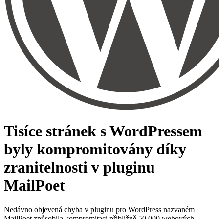
Tisíce stránek s WordPressem
byly kompromitovány díky
zranitelnosti v pluginu
MailPoet
Nedávno objevená chyba v pluginu pro WordPress nazvaném
MailPoet způsobila kompromitaci přibližně 50 000 webových