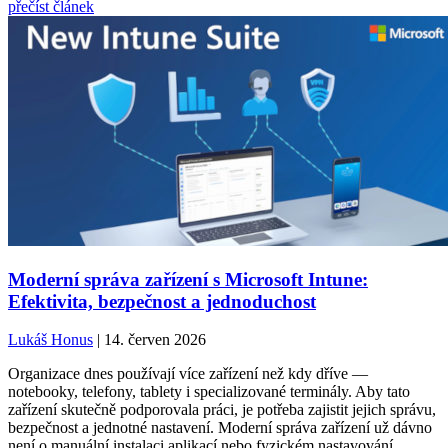
přečíst článek
Moderní správa zařízení s Microsoft Intune:
Efektivita, bezpečnost a jednoduchost
Lukáš Honus
| 14. červen 2026
Organizace dnes používají více zařízení než kdy dříve —
notebooky, telefony, tablety i specializované terminály. Aby tato
zařízení skutečně podporovala práci, je potřeba zajistit jejich správu,
bezpečnost a jednotné nastavení. Moderní správa zařízení už dávno
není o manuální instalaci aplikací nebo fyzickém nastavování