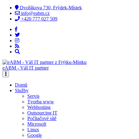
Dvořákova 730, Frýdek-Místek
info@eabm.cz
+420 777 027 509
eABM - Váš IT partner
Domů
Služby
Servis
Tvorba www
Webhosting
Outsourcing IT
Počítačové sítě
Microsoft
Linux
Google