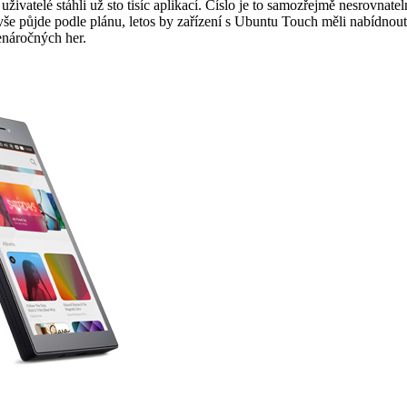
 uživatelé stáhli už sto tisíc aplikací. Číslo je to samozřejmě nesrovna
 vše půjde podle plánu, letos by zařízení s Ubuntu Touch měli nabíd
enáročných her.