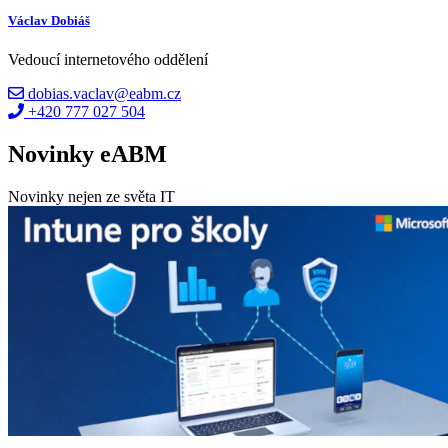
Václav Dobiáš
Vedoucí internetového oddělení
dobias.vaclav@eabm.cz
+420 777 027 504
Novinky eABM
Novinky nejen ze světa IT