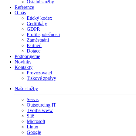
Ostatní služby
Reference
O nás
Etický kodex
Certifikáty
GDPR
Profil společnosti
Zaměstnání
Partneři
Dotace
Podporujeme
Novinky
Kontakty
Provozovatel
Tiskové zprávy
Naše služby
Servis
Outsourcing IT
Tvorba www
Sítě
Microsoft
Linux
Google