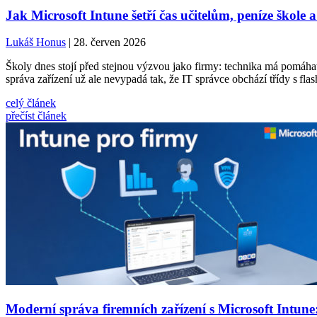
Jak Microsoft Intune šetří čas učitelům, peníze škole a
Lukáš Honus
| 28. červen 2026
Školy dnes stojí před stejnou výzvou jako firmy: technika má pomáhat,
správa zařízení už ale nevypadá tak, že IT správce obchází třídy s fla
celý článek
přečíst článek
Moderní správa firemních zařízení s Microsoft Intune