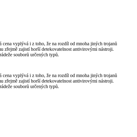
ena vyplývá i z toho, že na rozdíl od mnoha jiných trojanů
řejmě zajistí horší detekovatelnost antivirovými nástroji.
rádeže souborů určených typů.
ena vyplývá i z toho, že na rozdíl od mnoha jiných trojanů
řejmě zajistí horší detekovatelnost antivirovými nástroji.
rádeže souborů určených typů.