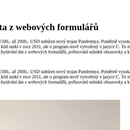
ata z webových formulářů
500,- až 2000,- USD nabízen nový trojan Pandemiya. Poměrně vysoká c
ód unikl v roce 2011, ale o program nově vytvořený v jazyce C. To mu z
chytávání dat z webových formulářů, pořizování snímků obrazovky a k
500,- až 2000,- USD nabízen nový trojan Pandemiya. Poměrně vysoká c
ód unikl v roce 2011, ale o program nově vytvořený v jazyce C. To mu z
chytávání dat z webových formulářů, pořizování snímků obrazovky a k