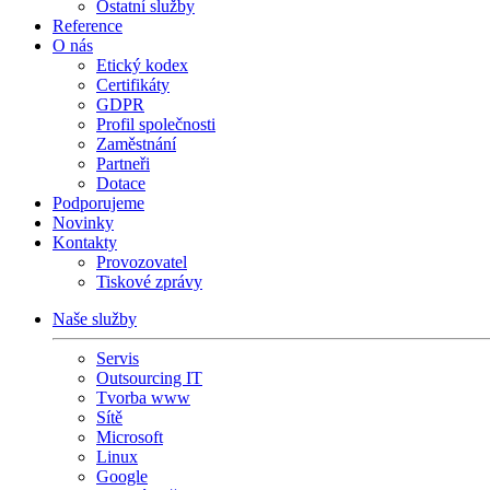
Ostatní služby
Reference
O nás
Etický kodex
Certifikáty
GDPR
Profil společnosti
Zaměstnání
Partneři
Dotace
Podporujeme
Novinky
Kontakty
Provozovatel
Tiskové zprávy
Naše služby
Servis
Outsourcing IT
Tvorba www
Sítě
Microsoft
Linux
Google