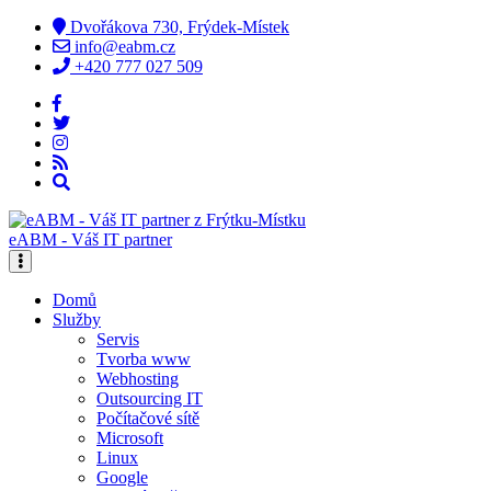
Dvořákova 730, Frýdek-Místek
info@eabm.cz
+420 777 027 509
eABM - Váš IT partner
Domů
Služby
Servis
Tvorba www
Webhosting
Outsourcing IT
Počítačové sítě
Microsoft
Linux
Google