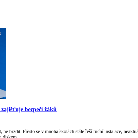
 zajišťuje bezpečí žáků
 ne brzdit. Přesto se v mnoha školách stále řeší ruční instalace, neakt
sh diskem.