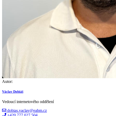
Autor:
Václav Dobiáš
Vedoucí internetového oddělení
dobias.vaclav@eabm.cz
+420 777 027 504