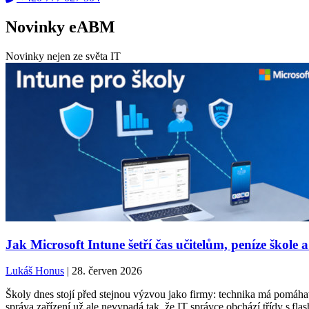
Novinky eABM
Novinky nejen ze světa IT
Jak Microsoft Intune šetří čas učitelům, peníze škole a
Lukáš Honus
| 28. červen 2026
Školy dnes stojí před stejnou výzvou jako firmy: technika má pomáhat,
správa zařízení už ale nevypadá tak, že IT správce obchází třídy s fla