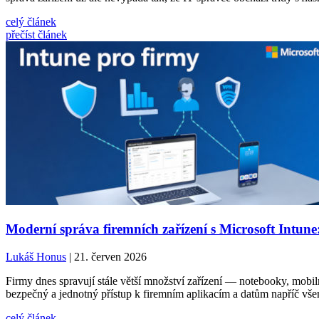
celý článek
přečíst článek
Moderní správa firemních zařízení s Microsoft Intune
Lukáš Honus
| 21. červen 2026
Firmy dnes spravují stále větší množství zařízení — notebooky, mobilní
bezpečný a jednotný přístup k firemním aplikacím a datům napříč vše
celý článek