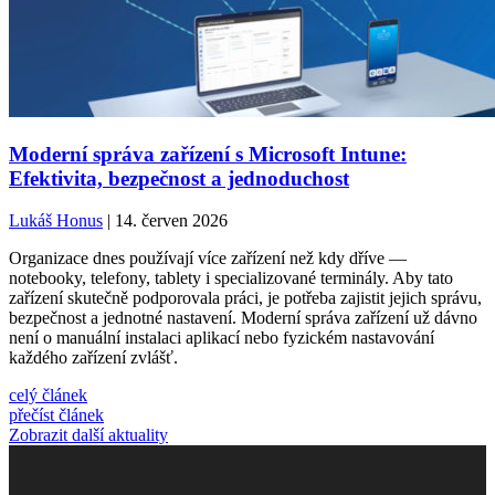
Moderní správa zařízení s Microsoft Intune:
Efektivita, bezpečnost a jednoduchost
Lukáš Honus
| 14. červen 2026
Organizace dnes používají více zařízení než kdy dříve —
notebooky, telefony, tablety i specializované terminály. Aby tato
zařízení skutečně podporovala práci, je potřeba zajistit jejich správu,
bezpečnost a jednotné nastavení. Moderní správa zařízení už dávno
není o manuální instalaci aplikací nebo fyzickém nastavování
každého zařízení zvlášť.
celý článek
přečíst článek
Zobrazit další aktuality