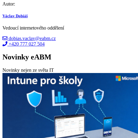
Autor:
Václav Dobiáš
Vedoucí internetového oddělení
dobias.vaclav@eabm.cz
+420 777 027 504
Novinky eABM
Novinky nejen ze světa IT