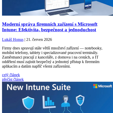
Moderní správa firemních zařízení s Microsoft
Intune: Efektivita, bezpečnost a jednoduchost
Lukáš Honus
| 21. červen 2026
Firmy dnes spravují stále větší množství zařízení — notebooky,
mobilní telefony, tablety i specializované pracovní terminály.
Zaměstnanci pracují z kanceláře, z domova i na cestách, a IT
oddělení musí zajistit bezpečný a jednotný přístup k firemním
aplikacím a datům napříč všemi zařízeními.
celý článek
přečíst článek