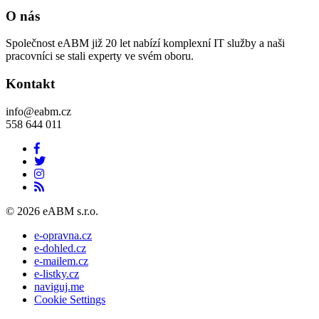
O nás
Společnost eABM již 20 let nabízí komplexní IT služby a naši
pracovníci se stali experty ve svém oboru.
Kontakt
info@eabm.cz
558 644 011
© 2026 eABM s.r.o.
e-opravna.cz
e-dohled.cz
e-mailem.cz
e-listky.cz
naviguj.me
Cookie Settings