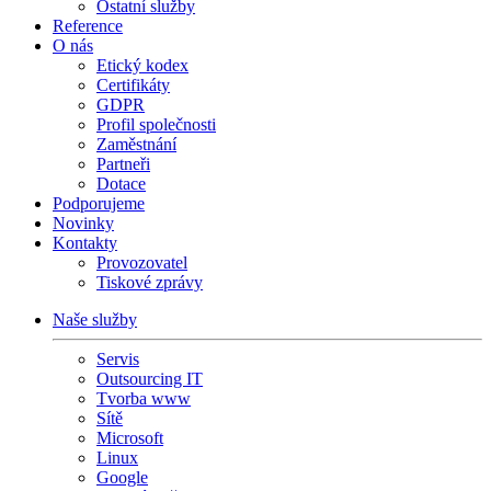
Ostatní služby
Reference
O nás
Etický kodex
Certifikáty
GDPR
Profil společnosti
Zaměstnání
Partneři
Dotace
Podporujeme
Novinky
Kontakty
Provozovatel
Tiskové zprávy
Naše služby
Servis
Outsourcing IT
Tvorba www
Sítě
Microsoft
Linux
Google