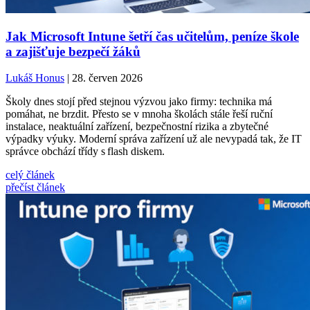
Jak Microsoft Intune šetří čas učitelům, peníze škole
a zajišťuje bezpečí žáků
Lukáš Honus
| 28. červen 2026
Školy dnes stojí před stejnou výzvou jako firmy: technika má
pomáhat, ne brzdit. Přesto se v mnoha školách stále řeší ruční
instalace, neaktuální zařízení, bezpečnostní rizika a zbytečné
výpadky výuky. Moderní správa zařízení už ale nevypadá tak, že IT
správce obchází třídy s flash diskem.
celý článek
přečíst článek