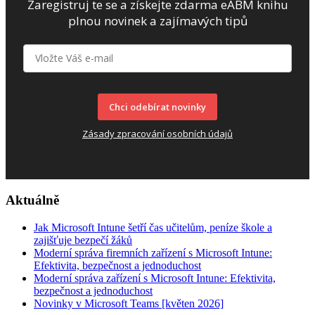
Zaregistruj te se a získejte zdarma eABM knihu
plnou novinek a zajímavých tipů
Chci odebírat novinky
Zásady zpracování osobních údajů
Aktuálně
Jak Microsoft Intune šetří čas učitelům, peníze škole a
zajišťuje bezpečí žáků
Moderní správa firemních zařízení s Microsoft Intune:
Efektivita, bezpečnost a jednoduchost
Moderní správa zařízení s Microsoft Intune: Efektivita,
bezpečnost a jednoduchost
Novinky v Microsoft Teams [květen 2026]