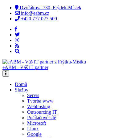
Dvořákova 730, Frýdek-Místek
info@eabm.cz
+420 777 027 509
eABM - Váš IT partner
Domů
Služby
Servis
Tvorba www
Webhosting
Outsourcing IT
Počítačové sítě
Microsoft
Linux
Google