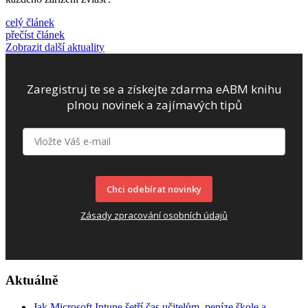
celý článek
přečíst článek
Zobrazit další aktuality
Zaregistruj te se a získejte zdarma eABM knihu
plnou novinek a zajímavých tipů
Chci odebírat novinky
Zásady zpracování osobních údajů
Aktuálně
Jak Microsoft Intune šetří čas učitelům, peníze škole a