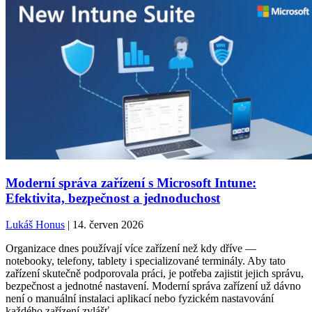
Moderní správa zařízení s Microsoft Intune:
Efektivita, bezpečnost a jednoduchost
Lukáš Honus
| 14. červen 2026
Organizace dnes používají více zařízení než kdy dříve —
notebooky, telefony, tablety i specializované terminály. Aby tato
zařízení skutečně podporovala práci, je potřeba zajistit jejich správu,
bezpečnost a jednotné nastavení. Moderní správa zařízení už dávno
není o manuální instalaci aplikací nebo fyzickém nastavování
každého zařízení zvlášť.