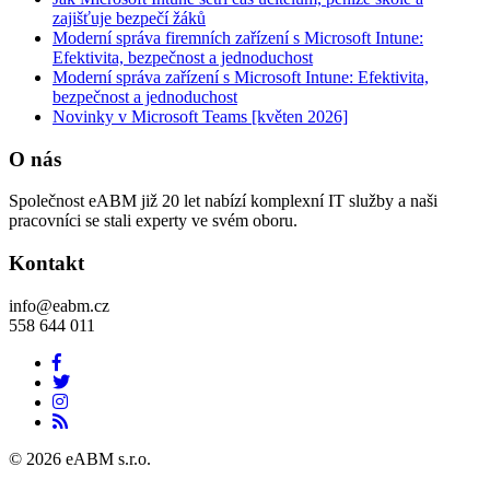
zajišťuje bezpečí žáků
Moderní správa firemních zařízení s Microsoft Intune:
Efektivita, bezpečnost a jednoduchost
Moderní správa zařízení s Microsoft Intune: Efektivita,
bezpečnost a jednoduchost
Novinky v Microsoft Teams [květen 2026]
O nás
Společnost eABM již 20 let nabízí komplexní IT služby a naši
pracovníci se stali experty ve svém oboru.
Kontakt
info@eabm.cz
558 644 011
© 2026 eABM s.r.o.