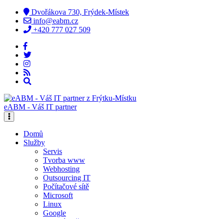
Dvořákova 730, Frýdek-Místek
info@eabm.cz
+420 777 027 509
eABM - Váš IT partner
Domů
Služby
Servis
Tvorba www
Webhosting
Outsourcing IT
Počítačové sítě
Microsoft
Linux
Google