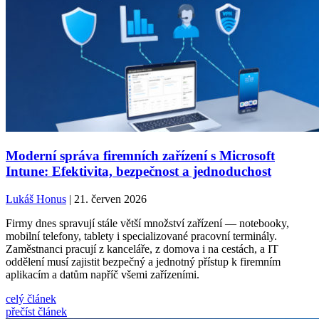
Moderní správa firemních zařízení s Microsoft
Intune: Efektivita, bezpečnost a jednoduchost
Lukáš Honus
| 21. červen 2026
Firmy dnes spravují stále větší množství zařízení — notebooky,
mobilní telefony, tablety i specializované pracovní terminály.
Zaměstnanci pracují z kanceláře, z domova i na cestách, a IT
oddělení musí zajistit bezpečný a jednotný přístup k firemním
aplikacím a datům napříč všemi zařízeními.
celý článek
přečíst článek