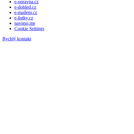
e-opravna.cz
e-dohled.cz
e-mailem.cz
e-listky.cz
naviguj.me
Cookie Settings
Rychlý kontakt