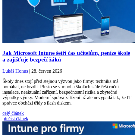
Jak Microsoft Intune šetří čas učitelům, peníze škole
a zajišťuje bezpečí žáků
Lukáš Honus
| 28. červen 2026
Školy dnes stojí před stejnou výzvou jako firmy: technika má
pomáhat, ne brzdit. Přesto se v mnoha školách stále řeší ruční
instalace, neaktuální zařízení, bezpečnostní rizika a zbytečné
výpadky výuky. Moderní správa zařízení už ale nevypadá tak, že IT
správce obchází třídy s flash diskem.
celý článek
přečíst článek