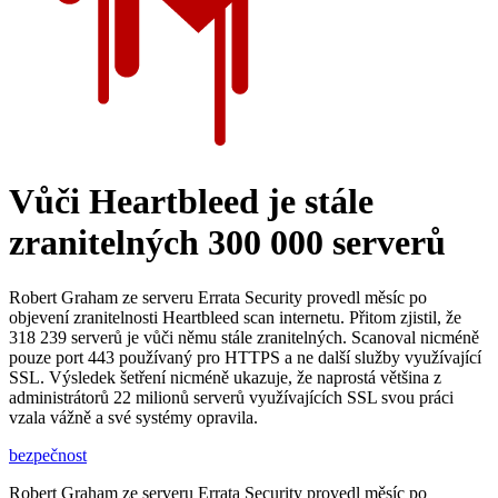
Vůči Heartbleed je stále
zranitelných 300 000 serverů
Robert Graham ze serveru Errata Security provedl měsíc po
objevení zranitelnosti Heartbleed scan internetu. Přitom zjistil, že
318 239 serverů je vůči němu stále zranitelných. Scanoval nicméně
pouze port 443 používaný pro HTTPS a ne další služby využívající
SSL. Výsledek šetření nicméně ukazuje, že naprostá většina z
administrátorů 22 milionů serverů využívajících SSL svou práci
vzala vážně a své systémy opravila.
bezpečnost
Robert Graham ze serveru Errata Security provedl měsíc po