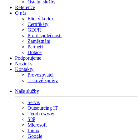
Ostatní služby
Reference
O nás
Etický kodex
Certifikáty
GDPR
Profil společnosti
Zaměstnání
Partneři
Dotace
Podporujeme
Novinky
Kontakty
Provozovatel
Tiskové zprávy
Naše služby
Servis
Outsourcing IT
Tvorba www
Sítě
Microsoft
Linux
Google