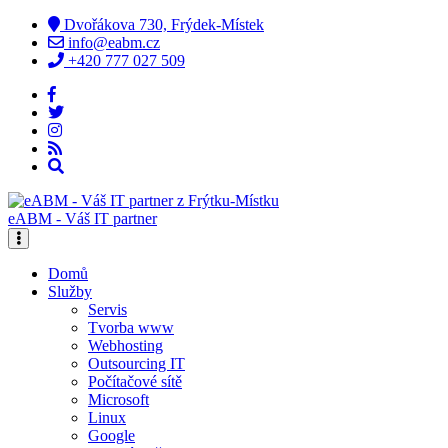
Dvořákova 730, Frýdek-Místek
info@eabm.cz
+420 777 027 509
eABM - Váš IT partner
Domů
Služby
Servis
Tvorba www
Webhosting
Outsourcing IT
Počítačové sítě
Microsoft
Linux
Google