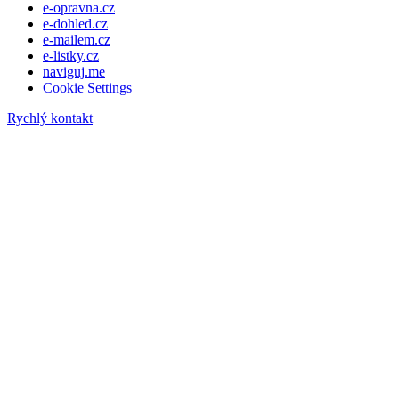
e-opravna.cz
e-dohled.cz
e-mailem.cz
e-listky.cz
naviguj.me
Cookie Settings
Rychlý kontakt