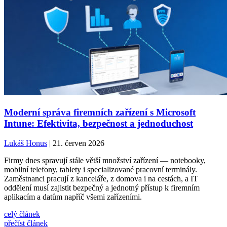
Moderní správa firemních zařízení s Microsoft
Intune: Efektivita, bezpečnost a jednoduchost
Lukáš Honus
| 21. červen 2026
Firmy dnes spravují stále větší množství zařízení — notebooky,
mobilní telefony, tablety i specializované pracovní terminály.
Zaměstnanci pracují z kanceláře, z domova i na cestách, a IT
oddělení musí zajistit bezpečný a jednotný přístup k firemním
aplikacím a datům napříč všemi zařízeními.
celý článek
přečíst článek