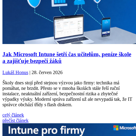
Jak Microsoft Intune šetří čas učitelům, peníze škole
a zajišťuje bezpečí žáků
Lukáš Honus
| 28. červen 2026
Školy dnes stojí před stejnou výzvou jako firmy: technika má
pomáhat, ne brzdit. Přesto se v mnoha školách stále řeší ruční
instalace, neaktuální zařízení, bezpečnostní rizika a zbytečné
výpadky výuky. Moderní správa zařízení už ale nevypadá tak, že IT
správce obchází třídy s flash diskem.
celý článek
přečíst článek