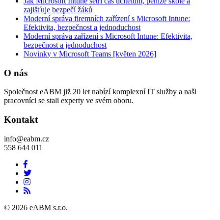
Jak Microsoft Intune šetří čas učitelům, peníze škole a
zajišťuje bezpečí žáků
Moderní správa firemních zařízení s Microsoft Intune:
Efektivita, bezpečnost a jednoduchost
Moderní správa zařízení s Microsoft Intune: Efektivita,
bezpečnost a jednoduchost
Novinky v Microsoft Teams [květen 2026]
O nás
Společnost eABM již 20 let nabízí komplexní IT služby a naši
pracovníci se stali experty ve svém oboru.
Kontakt
info@eabm.cz
558 644 011
© 2026 eABM s.r.o.