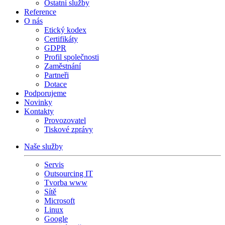
Ostatní služby
Reference
O nás
Etický kodex
Certifikáty
GDPR
Profil společnosti
Zaměstnání
Partneři
Dotace
Podporujeme
Novinky
Kontakty
Provozovatel
Tiskové zprávy
Naše služby
Servis
Outsourcing IT
Tvorba www
Sítě
Microsoft
Linux
Google