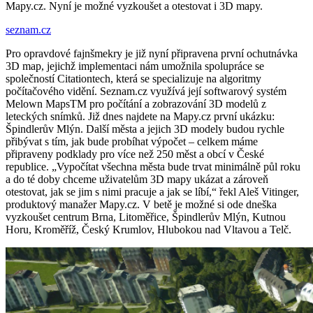
Mapy.cz. Nyní je možné vyzkoušet a otestovat i 3D mapy.
seznam.cz
Pro opravdové fajnšmekry je již nyní připravena první ochutnávka
3D map, jejichž implementaci nám umožnila spolupráce se
společností Citationtech, která se specializuje na algoritmy
počítačového vidění. Seznam.cz využívá její softwarový systém
Melown MapsTM pro počítání a zobrazování 3D modelů z
leteckých snímků. Již dnes najdete na Mapy.cz první ukázku:
Špindlerův Mlýn. Další města a jejich 3D modely budou rychle
přibývat s tím, jak bude probíhat výpočet – celkem máme
připraveny podklady pro více než 250 měst a obcí v České
republice. „Vypočítat všechna města bude trvat minimálně půl roku
a do té doby chceme uživatelům 3D mapy ukázat a zároveň
otestovat, jak se jim s nimi pracuje a jak se líbí,“ řekl Aleš Vitinger,
produktový manažer Mapy.cz. V betě je možné si ode dneška
vyzkoušet centrum Brna, Litoměřice, Špindlerův Mlýn, Kutnou
Horu, Kroměříž, Český Krumlov, Hlubokou nad Vltavou a Telč.