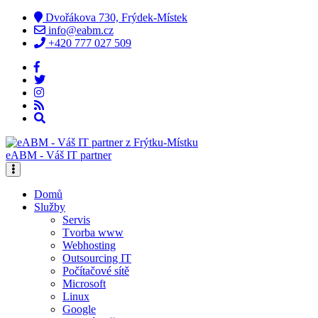
Dvořákova 730, Frýdek-Místek
info@eabm.cz
+420 777 027 509
eABM - Váš IT partner
Domů
Služby
Servis
Tvorba www
Webhosting
Outsourcing IT
Počítačové sítě
Microsoft
Linux
Google