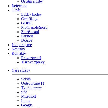
Ostatní služby
Reference
O nás
Etický kodex
Certifikáty
GDPR
Profil společnosti
Zaměstnání
Partneři
Dotace
Podporujeme
Novinky
Kontakty
Provozovatel
Tiskové zprávy
Naše služby
Servis
Outsourcing IT
Tvorba www
Sítě
Microsoft
Linux
Google