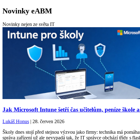
Novinky eABM
Novinky nejen ze světa IT
Jak Microsoft Intune šetří čas učitelům, peníze škole a
Lukáš Honus
| 28. červen 2026
Školy dnes stojí před stejnou výzvou jako firmy: technika má pomáhat,
správa zařízení už ale nevypadá tak, že IT správce obchází třídy s fla