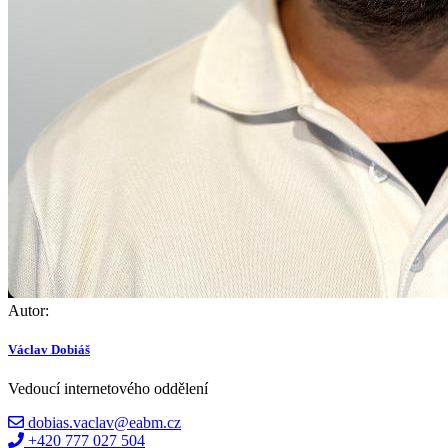
Autor:
Václav Dobiáš
Vedoucí internetového oddělení
dobias.vaclav@eabm.cz
+420 777 027 504