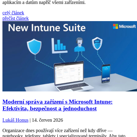
aplikacím a datům napříč všemi zařízeními.
celý článek
přečíst článek
Moderní správa zařízení s Microsoft Intune:
Efektivita, bezpečnost a jednoduchost
Lukáš Honus
| 14. červen 2026
Organizace dnes používají více zařízení než kdy dříve —
notebooky, telefony, tablety i specializované terminály. Aby tato