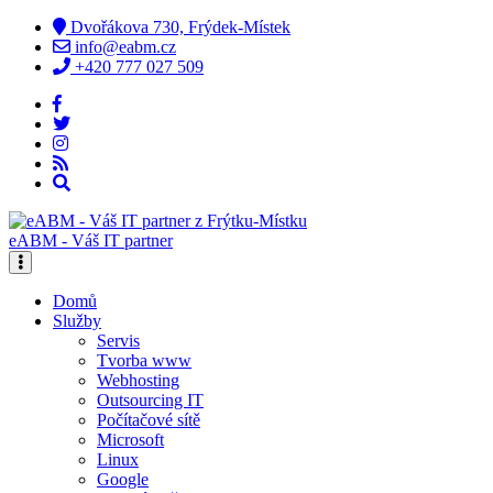
Dvořákova 730, Frýdek-Místek
info@eabm.cz
+420 777 027 509
eABM - Váš IT partner
Domů
Služby
Servis
Tvorba www
Webhosting
Outsourcing IT
Počítačové sítě
Microsoft
Linux
Google