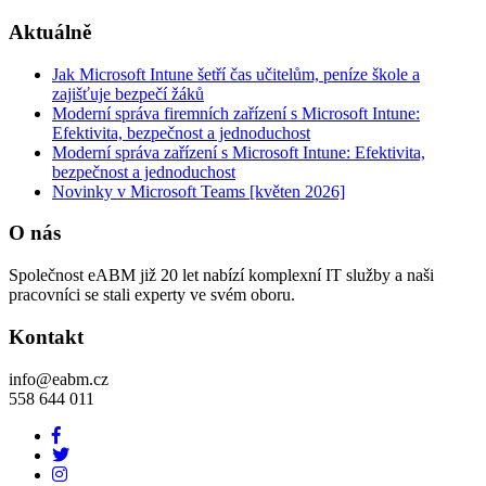
Aktuálně
Jak Microsoft Intune šetří čas učitelům, peníze škole a
zajišťuje bezpečí žáků
Moderní správa firemních zařízení s Microsoft Intune:
Efektivita, bezpečnost a jednoduchost
Moderní správa zařízení s Microsoft Intune: Efektivita,
bezpečnost a jednoduchost
Novinky v Microsoft Teams [květen 2026]
O nás
Společnost eABM již 20 let nabízí komplexní IT služby a naši
pracovníci se stali experty ve svém oboru.
Kontakt
info@eabm.cz
558 644 011