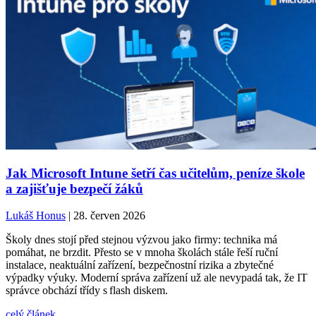
Jak Microsoft Intune šetří čas učitelům, peníze škole
a zajišťuje bezpečí žáků
Lukáš Honus
| 28. červen 2026
Školy dnes stojí před stejnou výzvou jako firmy: technika má
pomáhat, ne brzdit. Přesto se v mnoha školách stále řeší ruční
instalace, neaktuální zařízení, bezpečnostní rizika a zbytečné
výpadky výuky. Moderní správa zařízení už ale nevypadá tak, že IT
správce obchází třídy s flash diskem.
celý článek