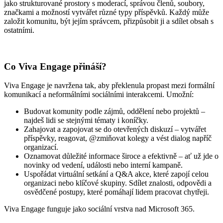
jako strukturované prostory s moderací, správou členů, soubory,
značkami a možností vytvářet různé typy příspěvků. Každý může
založit komunitu, být jejím správcem, přizpůsobit ji a sdílet obsah s
ostatními.
Co Viva Engage přináší?
Viva Engage je navržena tak, aby překlenula propast mezi formální
komunikací a neformálními sociálními interakcemi. Umožní:
Budovat komunity podle zájmů, oddělení nebo projektů –
najdeš lidi se stejnými tématy i koníčky.
Zahajovat a zapojovat se do otevřených diskuzí – vytvářet
příspěvky, reagovat, @zmiňovat kolegy a vést dialog napříč
organizací.
Oznamovat důležité informace široce a efektivně – ať už jde o
novinky od vedení, události nebo interní kampaně.
Uspořádat virtuální setkání a Q&A akce, které zapojí celou
organizaci nebo klíčové skupiny. Sdílet znalosti, odpovědi a
osvědčené postupy, které pomáhají lidem pracovat chytřeji.
Viva Engage funguje jako sociální vrstva nad Microsoft 365.