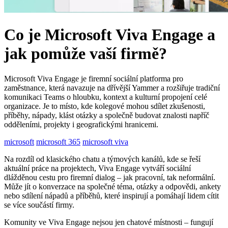
Co je Microsoft Viva Engage a
jak pomůže vaší firmě?
Microsoft Viva Engage je firemní sociální platforma pro
zaměstnance, která navazuje na dřívější Yammer a rozšiřuje tradiční
komunikaci Teams o hloubku, kontext a kulturní propojení celé
organizace. Je to místo, kde kolegové mohou sdílet zkušenosti,
příběhy, nápady, klást otázky a společně budovat znalosti napříč
odděleními, projekty i geografickými hranicemi.
microsoft
microsoft 365
microsoft viva
Na rozdíl od klasického chatu a týmových kanálů, kde se řeší
aktuální práce na projektech, Viva Engage vytváří sociální
dlážděnou cestu pro firemní dialog – jak pracovní, tak neformální.
Může jít o konverzace na společné téma, otázky a odpovědi, ankety
nebo sdílení nápadů a příběhů, které inspirují a pomáhají lidem cítit
se více součástí firmy.
Komunity ve Viva Engage nejsou jen chatové místnosti – fungují