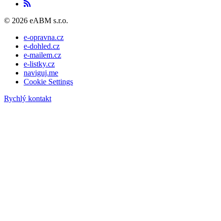
© 2026 eABM s.r.o.
e-opravna.cz
e-dohled.cz
e-mailem.cz
e-listky.cz
naviguj.me
Cookie Settings
Rychlý kontakt