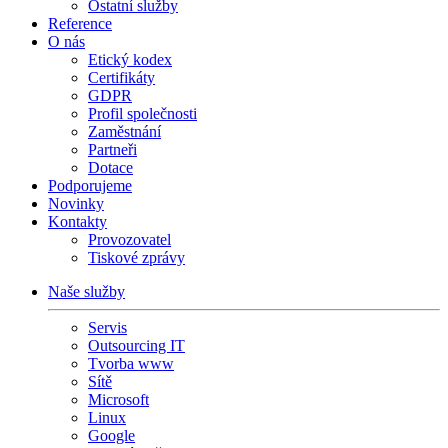
Ostatní služby
Reference
O nás
Etický kodex
Certifikáty
GDPR
Profil společnosti
Zaměstnání
Partneři
Dotace
Podporujeme
Novinky
Kontakty
Provozovatel
Tiskové zprávy
Naše služby
Servis
Outsourcing IT
Tvorba www
Sítě
Microsoft
Linux
Google