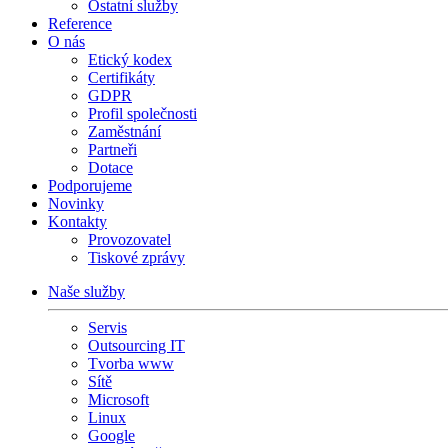
Ostatní služby
Reference
O nás
Etický kodex
Certifikáty
GDPR
Profil společnosti
Zaměstnání
Partneři
Dotace
Podporujeme
Novinky
Kontakty
Provozovatel
Tiskové zprávy
Naše služby
Servis
Outsourcing IT
Tvorba www
Sítě
Microsoft
Linux
Google