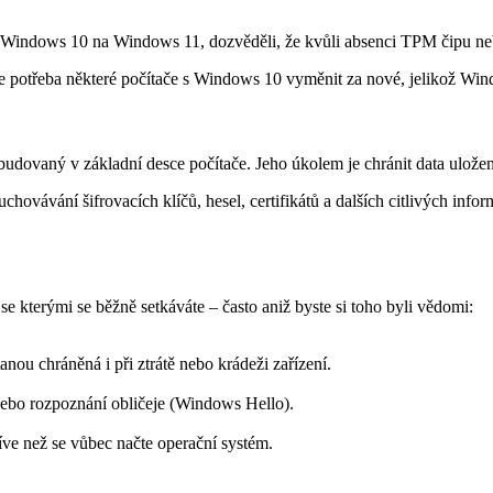
ade Windows 10 na Windows 11, dozvěděli, že kvůli absenci TPM čipu 
e potřeba některé počítače s Windows 10 vyměnit za nové, jelikož Wi
udovaný v základní desce počítače. Jeho úkolem je chránit data uložen
 uchovávání šifrovacích klíčů, hesel, certifikátů a dalších citlivých i
e kterými se běžně setkáváte – často aniž byste si toho byli vědomi:
nou chráněná i při ztrátě nebo krádeži zařízení.
 nebo rozpoznání obličeje (Windows Hello).
ve než se vůbec načte operační systém.