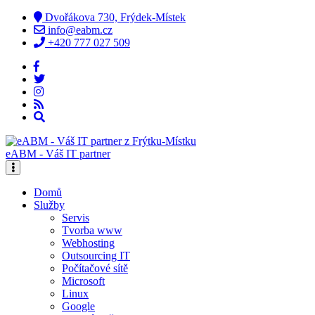
Dvořákova 730, Frýdek-Místek
info@eabm.cz
+420 777 027 509
eABM - Váš IT partner
Domů
Služby
Servis
Tvorba www
Webhosting
Outsourcing IT
Počítačové sítě
Microsoft
Linux
Google