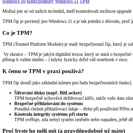
windows 10
konecpodpory
Windows 11
TPM
Možná jste se od našich techniků, kteří kontrolovali možnost upgr
TPM čip je povinný pro Windows 11 a je tak jedním z důvodu, proč j
Co je TPM?
TPM (Trusted Platform Module) je malý bezpečnostní čip, který je zab
Ve zkratce – TPM je jakýsi digitální trezor, který se stará o bezpečné
přístup k vašim datům – i kdyby fyzicky držel váš notebook v ruce.
K čemu se TPM v praxi používá?
TPM čip slouží jako základní kámen pro řadu bezpečnostních funkcí, s
Šifrování disku (např. BitLocker)
TPM bezpečně uchovává dešifrovací klíče, takže vaše data zůsta
Bezpečné přihlašování do systému
Pomáhá chránit přihlašovací údaje – třeba při používání PINu
Kontrola integrity systému při startu
TPM ověřuje, zda nebyl systém změněn nebo napaden, ještě dří
Proč byste ho měli mít (a pravděpodobně už máte)