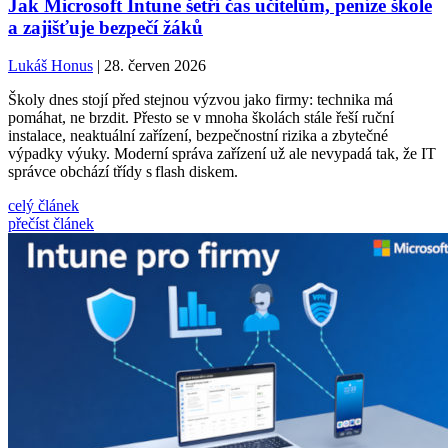
Jak Microsoft Intune šetří čas učitelům, peníze škole
a zajišťuje bezpečí žáků
Lukáš Honus
| 28. červen 2026
Školy dnes stojí před stejnou výzvou jako firmy: technika má
pomáhat, ne brzdit. Přesto se v mnoha školách stále řeší ruční
instalace, neaktuální zařízení, bezpečnostní rizika a zbytečné
výpadky výuky. Moderní správa zařízení už ale nevypadá tak, že IT
správce obchází třídy s flash diskem.
celý článek
přečíst článek