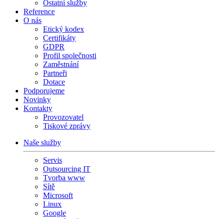
Ostatní služby
Reference
O nás
Etický kodex
Certifikáty
GDPR
Profil společnosti
Zaměstnání
Partneři
Dotace
Podporujeme
Novinky
Kontakty
Provozovatel
Tiskové zprávy
Naše služby
Servis
Outsourcing IT
Tvorba www
Sítě
Microsoft
Linux
Google