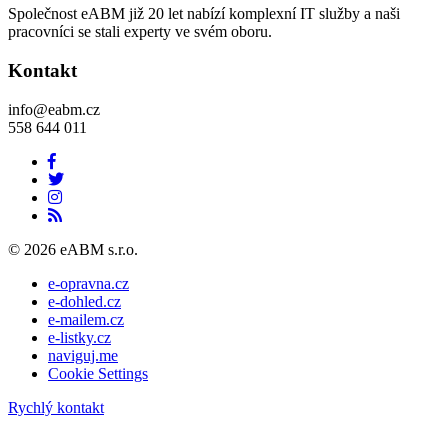
Společnost eABM již 20 let nabízí komplexní IT služby a naši
pracovníci se stali experty ve svém oboru.
Kontakt
info@eabm.cz
558 644 011
© 2026 eABM s.r.o.
e-opravna.cz
e-dohled.cz
e-mailem.cz
e-listky.cz
naviguj.me
Cookie Settings
Rychlý kontakt