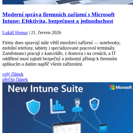
Moderní správa firemních zařízení s Microsoft
Intune: Efektivita, bezpečnost a jednoduchost
Lukáš Honus
| 21. červen 2026
Firmy dnes spravují stále větší množství zařízení — notebooky,
mobilní telefony, tablety i specializované pracovní terminály.
Zaměstnanci pracují z kanceláře, z domova i na cestách, a IT
oddělení musí zajistit bezpečný a jednotný přístup k firemním
aplikacím a datům napříč všemi zařízeními.
celý článek
přečíst článek