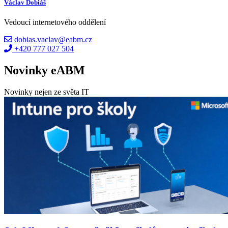
Václav Dobiáš
Vedoucí internetového oddělení
dobias.vaclav@eabm.cz
+420 777 027 504
Novinky eABM
Novinky nejen ze světa IT