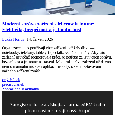
Moderní správa zařízení s Microsoft Intune:
Efektivita, bezpečnost a jednoduchost
Lukáš Honus
| 14. červen 2026
Organizace dnes používají více zařízení než kdy dříve —
notebooky, telefony, tablety i specializované terminály. Aby tato
zařízení skutečně podporovala práci, je potřeba zajistit jejich správu,
bezpečnost a jednotné nastavení. Moderní správa zařízení už dávno
není o manuální instalaci aplikací nebo fyzickém nastavování
každého zařízení zvlášť.
celý článek
přečíst článek
Zobrazit další aktuality
Zaregistruj te se a získejte zdarma eABM knihu
plnou novinek a zajímavých tipů