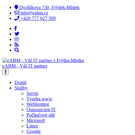
Dvořákova 730, Frýdek-Místek
info@eabm.cz
+420 777 027 509
eABM - Váš IT partner
Domů
Služby
Servis
Tvorba www
Webhosting
Outsourcing IT
Počítačové sítě
Microsoft
Linux
Google