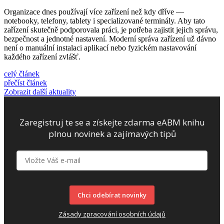
Organizace dnes používají více zařízení než kdy dříve —
notebooky, telefony, tablety i specializované terminály. Aby tato
zařízení skutečně podporovala práci, je potřeba zajistit jejich správu,
bezpečnost a jednotné nastavení. Moderní správa zařízení už dávno
není o manuální instalaci aplikací nebo fyzickém nastavování
každého zařízení zvlášť.
celý článek
přečíst článek
Zobrazit další aktuality
Zaregistruj te se a získejte zdarma eABM knihu
plnou novinek a zajímavých tipů
Chci odebírat novinky
Zásady zpracování osobních údajů