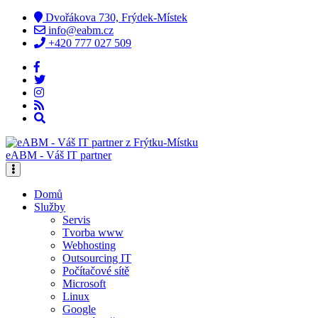
Dvořákova 730, Frýdek-Místek
info@eabm.cz
+420 777 027 509
eABM - Váš IT partner
Domů
Služby
Servis
Tvorba www
Webhosting
Outsourcing IT
Počítačové sítě
Microsoft
Linux
Google