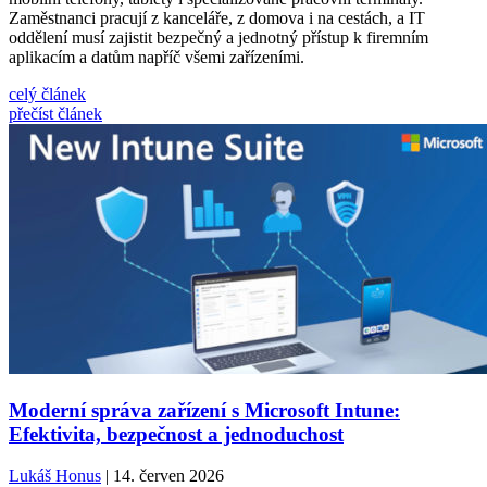
Zaměstnanci pracují z kanceláře, z domova i na cestách, a IT
oddělení musí zajistit bezpečný a jednotný přístup k firemním
aplikacím a datům napříč všemi zařízeními.
celý článek
přečíst článek
Moderní správa zařízení s Microsoft Intune:
Efektivita, bezpečnost a jednoduchost
Lukáš Honus
| 14. červen 2026