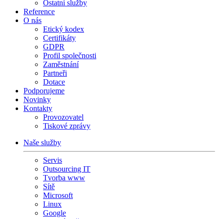
Ostatní služby
Reference
O nás
Etický kodex
Certifikáty
GDPR
Profil společnosti
Zaměstnání
Partneři
Dotace
Podporujeme
Novinky
Kontakty
Provozovatel
Tiskové zprávy
Naše služby
Servis
Outsourcing IT
Tvorba www
Sítě
Microsoft
Linux
Google