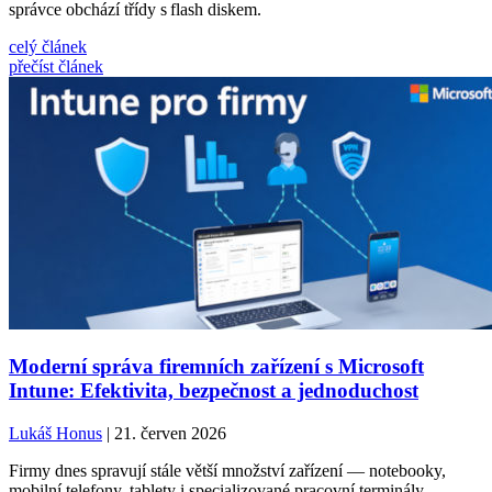
správce obchází třídy s flash diskem.
celý článek
přečíst článek
Moderní správa firemních zařízení s Microsoft
Intune: Efektivita, bezpečnost a jednoduchost
Lukáš Honus
| 21. červen 2026
Firmy dnes spravují stále větší množství zařízení — notebooky,
mobilní telefony, tablety i specializované pracovní terminály.