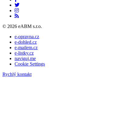
© 2026 eABM s.r.o.
e-opravna.cz
e-dohled.cz
e-mailem.cz
e-listky.cz
naviguj.me
Cookie Settings
Rychlý kontakt