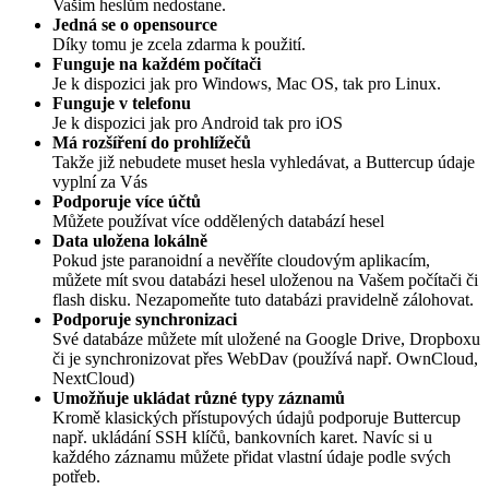
Vašim heslům nedostane.
Jedná se o opensource
Díky tomu je zcela zdarma k použití.
Funguje na každém počítači
Je k dispozici jak pro Windows, Mac OS, tak pro Linux.
Funguje v telefonu
Je k dispozici jak pro Android tak pro iOS
Má rozšíření do prohlížečů
Takže již nebudete muset hesla vyhledávat, a Buttercup údaje
vyplní za Vás
Podporuje více účtů
Můžete používat více oddělených databází hesel
Data uložena lokálně
Pokud jste paranoidní a nevěříte cloudovým aplikacím,
můžete mít svou databázi hesel uloženou na Vašem počítači či
flash disku. Nezapomeňte tuto databázi pravidelně zálohovat.
Podporuje synchronizaci
Své databáze můžete mít uložené na Google Drive, Dropboxu
či je synchronizovat přes WebDav (používá např. OwnCloud,
NextCloud)
Umožňuje ukládat různé typy záznamů
Kromě klasických přístupových údajů podporuje Buttercup
např. ukládání SSH klíčů, bankovních karet. Navíc si u
každého záznamu můžete přidat vlastní údaje podle svých
potřeb.