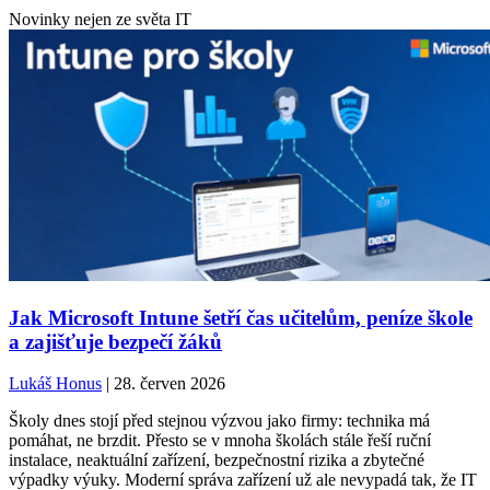
Novinky nejen ze světa IT
Jak Microsoft Intune šetří čas učitelům, peníze škole
a zajišťuje bezpečí žáků
Lukáš Honus
| 28. červen 2026
Školy dnes stojí před stejnou výzvou jako firmy: technika má
pomáhat, ne brzdit. Přesto se v mnoha školách stále řeší ruční
instalace, neaktuální zařízení, bezpečnostní rizika a zbytečné
výpadky výuky. Moderní správa zařízení už ale nevypadá tak, že IT