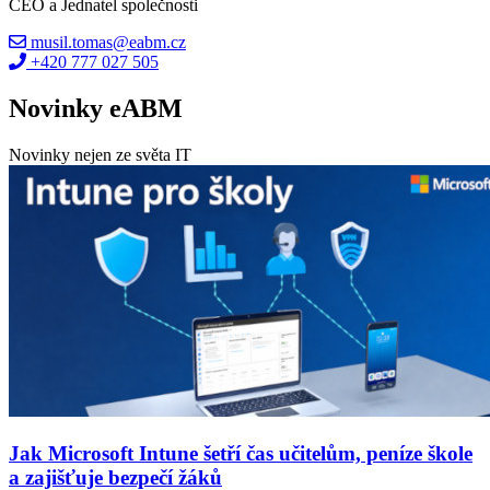
CEO a Jednatel společnosti
musil.tomas@eabm.cz
+420 777 027 505
Novinky eABM
Novinky nejen ze světa IT
Jak Microsoft Intune šetří čas učitelům, peníze škole
a zajišťuje bezpečí žáků