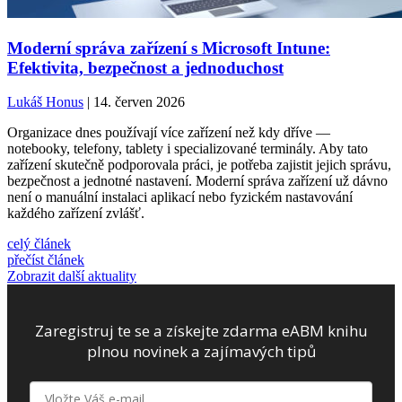
Moderní správa zařízení s Microsoft Intune:
Efektivita, bezpečnost a jednoduchost
Lukáš Honus
| 14. červen 2026
Organizace dnes používají více zařízení než kdy dříve —
notebooky, telefony, tablety i specializované terminály. Aby tato
zařízení skutečně podporovala práci, je potřeba zajistit jejich správu,
bezpečnost a jednotné nastavení. Moderní správa zařízení už dávno
není o manuální instalaci aplikací nebo fyzickém nastavování
každého zařízení zvlášť.
celý článek
přečíst článek
Zobrazit další aktuality
Zaregistruj te se a získejte zdarma eABM knihu
plnou novinek a zajímavých tipů