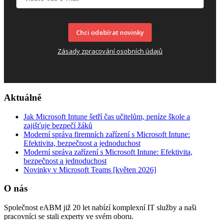
Chci odebírat novinky
Zásady zpracování osobních údajů
Aktuálně
Jak Microsoft Intune šetří čas učitelům, peníze škole a
zajišťuje bezpečí žáků
Moderní správa firemních zařízení s Microsoft Intune:
Efektivita, bezpečnost a jednoduchost
Moderní správa zařízení s Microsoft Intune: Efektivita,
bezpečnost a jednoduchost
Novinky v Microsoft Teams [květen 2026]
O nás
Společnost eABM již 20 let nabízí komplexní IT služby a naši
pracovníci se stali experty ve svém oboru.