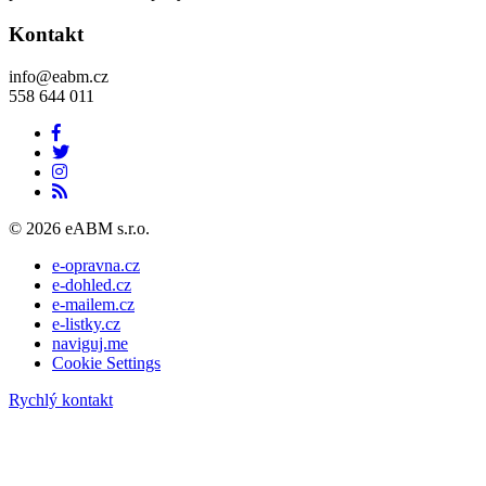
Kontakt
info@eabm.cz
558 644 011
© 2026 eABM s.r.o.
e-opravna.cz
e-dohled.cz
e-mailem.cz
e-listky.cz
naviguj.me
Cookie Settings
Rychlý kontakt