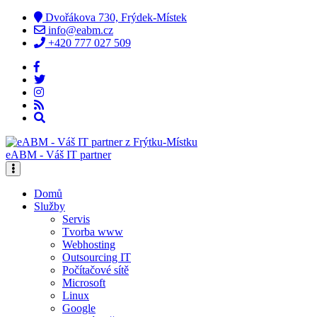
Dvořákova 730, Frýdek-Místek
info@eabm.cz
+420 777 027 509
eABM - Váš IT partner
Domů
Služby
Servis
Tvorba www
Webhosting
Outsourcing IT
Počítačové sítě
Microsoft
Linux
Google