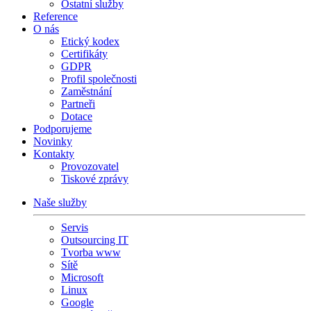
Ostatní služby
Reference
O nás
Etický kodex
Certifikáty
GDPR
Profil společnosti
Zaměstnání
Partneři
Dotace
Podporujeme
Novinky
Kontakty
Provozovatel
Tiskové zprávy
Naše služby
Servis
Outsourcing IT
Tvorba www
Sítě
Microsoft
Linux
Google