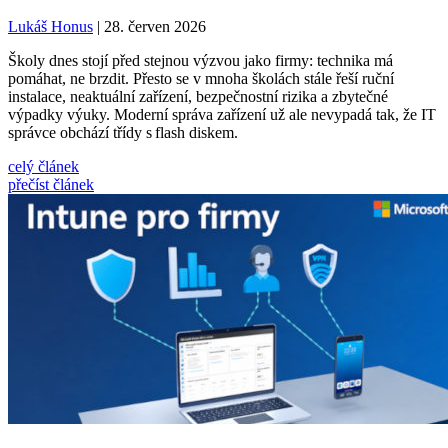
Lukáš Honus
| 28. červen 2026
Školy dnes stojí před stejnou výzvou jako firmy: technika má
pomáhat, ne brzdit. Přesto se v mnoha školách stále řeší ruční
instalace, neaktuální zařízení, bezpečnostní rizika a zbytečné
výpadky výuky. Moderní správa zařízení už ale nevypadá tak, že IT
správce obchází třídy s flash diskem.
celý článek
přečíst článek