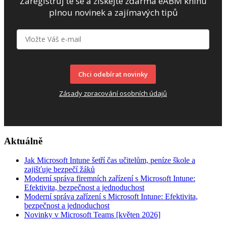
Zaregistruj te se a získejte zdarma eABM knihu
plnou novinek a zajímavých tipů
Chci odebírat novinky
Zásady zpracování osobních údajů
Aktuálně
Jak Microsoft Intune šetří čas učitelům, peníze škole a
zajišťuje bezpečí žáků
Moderní správa firemních zařízení s Microsoft Intune:
Efektivita, bezpečnost a jednoduchost
Moderní správa zařízení s Microsoft Intune: Efektivita,
bezpečnost a jednoduchost
Novinky v Microsoft Teams [květen 2026]