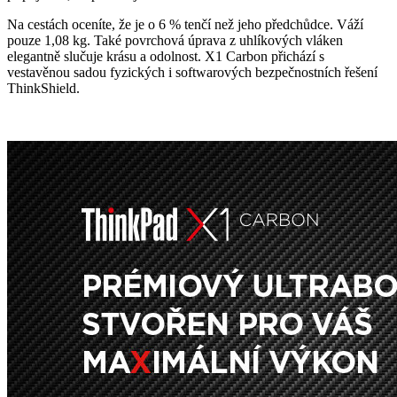
Na cestách oceníte, že je o 6 % tenčí než jeho předchůdce. Váží
pouze 1,08 kg. Také povrchová úprava z uhlíkových vláken
elegantně slučuje krásu a odolnost. X1 Carbon přichází s
vestavěnou sadou fyzických i softwarových bezpečnostních řešení
ThinkShield.