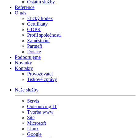
Ostatní služby
Reference
O nás
Etický kodex
Certifikáty
GDPR
Profil společnosti
Zaměstnání
Partneři
Dotace
Podporujeme
Novinky
Kontakty
Provozovatel
Tiskové zprávy
Naše služby
Servis
Outsourcing IT
Tvorba www
Sítě
Microsoft
Linux
Google