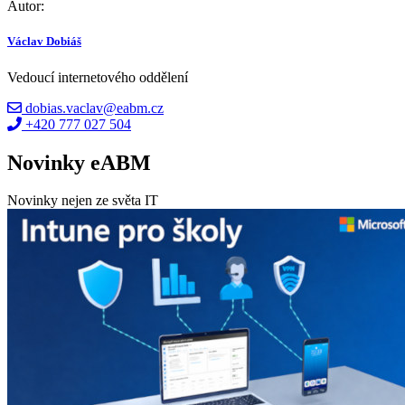
Autor:
Václav Dobiáš
Vedoucí internetového oddělení
dobias.vaclav@eabm.cz
+420 777 027 504
Novinky eABM
Novinky nejen ze světa IT