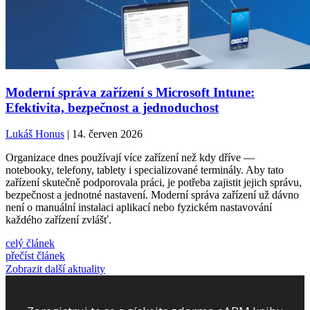
Moderní správa zařízení s Microsoft Intune:
Efektivita, bezpečnost a jednoduchost
Lukáš Honus
| 14. červen 2026
Organizace dnes používají více zařízení než kdy dříve —
notebooky, telefony, tablety i specializované terminály. Aby tato
zařízení skutečně podporovala práci, je potřeba zajistit jejich správu,
bezpečnost a jednotné nastavení. Moderní správa zařízení už dávno
není o manuální instalaci aplikací nebo fyzickém nastavování
každého zařízení zvlášť.
celý článek
přečíst článek
Zobrazit další aktuality