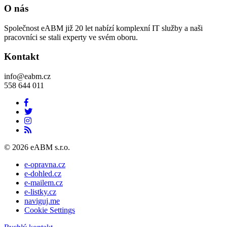
O nás
Společnost eABM již 20 let nabízí komplexní IT služby a naši
pracovníci se stali experty ve svém oboru.
Kontakt
info@eabm.cz
558 644 011
© 2026 eABM s.r.o.
e-opravna.cz
e-dohled.cz
e-mailem.cz
e-listky.cz
naviguj.me
Cookie Settings