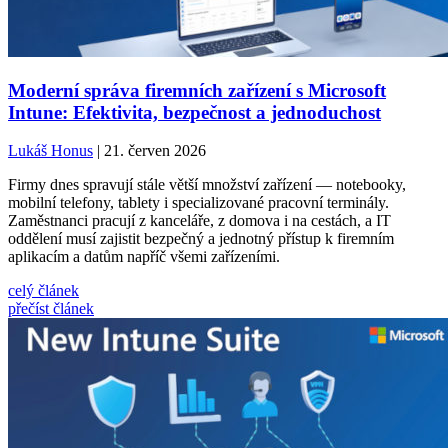
Moderní správa firemních zařízení s Microsoft
Intune: Efektivita, bezpečnost a jednoduchost
Lukáš Honus
| 21. červen 2026
Firmy dnes spravují stále větší množství zařízení — notebooky,
mobilní telefony, tablety i specializované pracovní terminály.
Zaměstnanci pracují z kanceláře, z domova i na cestách, a IT
oddělení musí zajistit bezpečný a jednotný přístup k firemním
aplikacím a datům napříč všemi zařízeními.
celý článek
přečíst článek