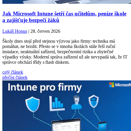
Jak Microsoft Intune šetří čas učitelům, peníze škole
a zajišťuje bezpečí žáků
Lukáš Honus
| 28. červen 2026
Školy dnes stojí před stejnou výzvou jako firmy: technika má
pomáhat, ne brzdit. Přesto se v mnoha školách stále řeší ruční
instalace, neaktuální zařízení, bezpečnostní rizika a zbytečné
výpadky výuky. Moderní správa zařízení už ale nevypadá tak, že IT
správce obchází třídy s flash diskem.
celý článek
přečíst článek