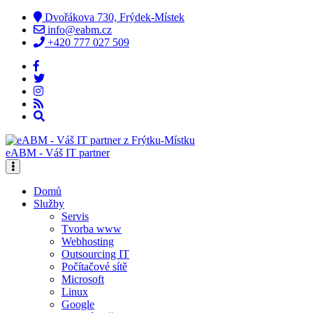
Dvořákova 730, Frýdek-Místek
info@eabm.cz
+420 777 027 509
eABM - Váš IT partner
Domů
Služby
Servis
Tvorba www
Webhosting
Outsourcing IT
Počítačové sítě
Microsoft
Linux
Google