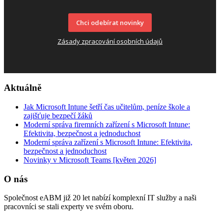
Chci odebírat novinky
Zásady zpracování osobních údajů
Aktuálně
Jak Microsoft Intune šetří čas učitelům, peníze škole a
zajišťuje bezpečí žáků
Moderní správa firemních zařízení s Microsoft Intune:
Efektivita, bezpečnost a jednoduchost
Moderní správa zařízení s Microsoft Intune: Efektivita,
bezpečnost a jednoduchost
Novinky v Microsoft Teams [květen 2026]
O nás
Společnost eABM již 20 let nabízí komplexní IT služby a naši
pracovníci se stali experty ve svém oboru.