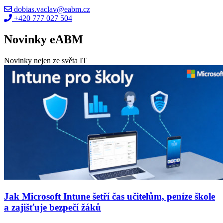
dobias.vaclav@eabm.cz
+420 777 027 504
Novinky eABM
Novinky nejen ze světa IT
Jak Microsoft Intune šetří čas učitelům, peníze škole
a zajišťuje bezpečí žáků