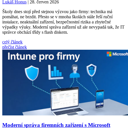
Lukáš Honus
| 28. červen 2026
Školy dnes stojí před stejnou výzvou jako firmy: technika má
pomáhat, ne brzdit. Přesto se v mnoha školách stále řeší ruční
instalace, neaktuální zařízení, bezpečnostní rizika a zbytečné
výpadky výuky. Moderní správa zařízení už ale nevypadá tak, že IT
správce obchází třídy s flash diskem.
celý článek
přečíst článek
Moderní správa firemních zařízení s Microsoft