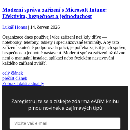
Moderní správa zařízení s Microsoft Intune:
Efektivita, bezpečnost a jednoduchost
Lukáš Honus
| 14. červen 2026
Organizace dnes používají více zařízení než kdy dříve —
notebooky, telefony, tablety i specializované terminály. Aby tato
zařízení skutečně podporovala práci, je potřeba zajistit jejich správu,
bezpečnost a jednotné nastavení. Moderní správa zařízení už dávno
není o manuální instalaci aplikací nebo fyzickém nastavování
každého zařízení zvlášť.
celý článek
přečíst článek
Zobrazit další aktuality
Zaregistruj te se a získejte zdarma eABM knihu
plnou novinek a zajímavých tipů