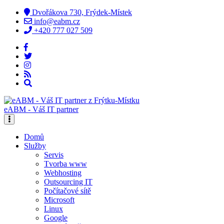
Dvořákova 730, Frýdek-Místek
info@eabm.cz
+420 777 027 509
eABM - Váš IT partner
Domů
Služby
Servis
Tvorba www
Webhosting
Outsourcing IT
Počítačové sítě
Microsoft
Linux
Google