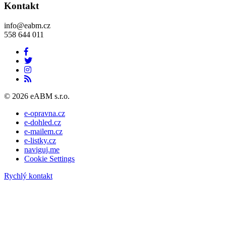
Kontakt
info@eabm.cz
558 644 011
© 2026 eABM s.r.o.
e-opravna.cz
e-dohled.cz
e-mailem.cz
e-listky.cz
naviguj.me
Cookie Settings
Rychlý kontakt