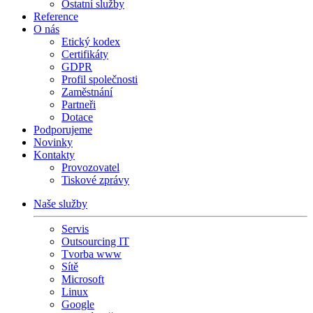
Ostatní služby
Reference
O nás
Etický kodex
Certifikáty
GDPR
Profil společnosti
Zaměstnání
Partneři
Dotace
Podporujeme
Novinky
Kontakty
Provozovatel
Tiskové zprávy
Naše služby
Servis
Outsourcing IT
Tvorba www
Sítě
Microsoft
Linux
Google