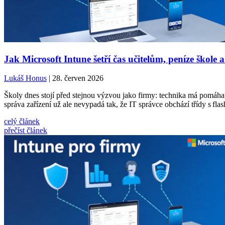
Jak Microsoft Intune šetří čas učitelům, peníze škole a
Lukáš Honus
| 28. červen 2026
Školy dnes stojí před stejnou výzvou jako firmy: technika má pomáhat,
správa zařízení už ale nevypadá tak, že IT správce obchází třídy s fla
celý článek
přečíst článek