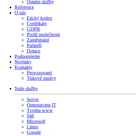
Ostatní služby
Reference
O nás
Etický kodex
Certifikáty
GDPR
Profil společnosti
Zaměstnání
Partneři
Dotace
Podporujeme
Novinky
Kontakty
Provozovatel
Tiskové zprávy
Naše služby
Servis
Outsourcing IT
Tvorba www
Sítě
Microsoft
Linux
Google