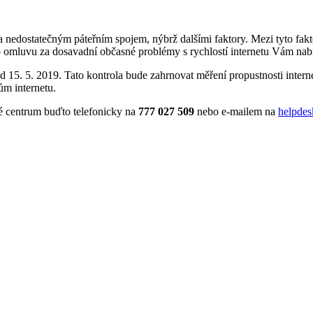
 nedostatečným páteřním spojem, nýbrž dalšími faktory. Mezi tyto faktor
 omluvu za dosavadní občasné problémy s rychlostí internetu Vám nabí
 15. 5. 2019. Tato kontrola bude zahrnovat měření propustnosti interne
m internetu.
é centrum buďto telefonicky na
777 027 509
nebo e-mailem na
helpde