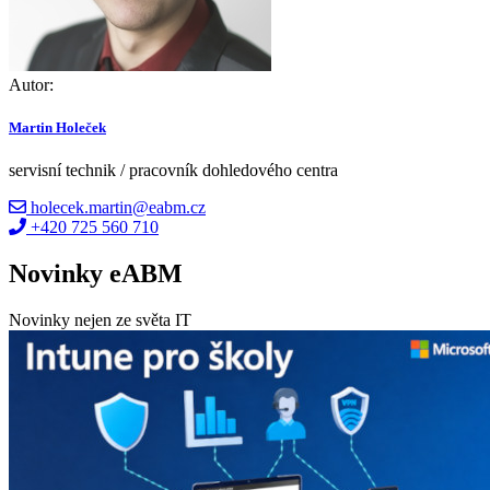
Autor:
Martin Holeček
servisní technik / pracovník dohledového centra
holecek.martin@eabm.cz
+420 725 560 710
Novinky eABM
Novinky nejen ze světa IT