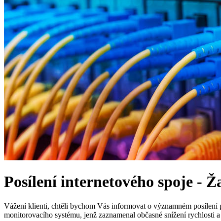
Posílení internetového spoje - 
Vážení klienti, chtěli bychom Vás informovat o významném posílení pá
monitorovacího systému, jenž zaznamenal občasné snížení rychlosti a 