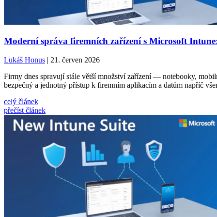
Moderní správa firemních zařízení s Microsoft Intune
Lukáš Honus
| 21. červen 2026
Firmy dnes spravují stále větší množství zařízení — notebooky, mobilní
bezpečný a jednotný přístup k firemním aplikacím a datům napříč vše
celý článek
přečíst článek