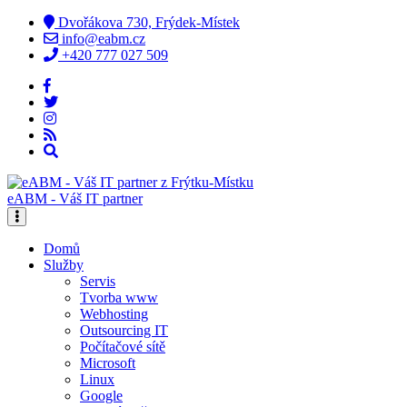
Dvořákova 730, Frýdek-Místek
info@eabm.cz
+420 777 027 509
eABM - Váš IT partner
Domů
Služby
Servis
Tvorba www
Webhosting
Outsourcing IT
Počítačové sítě
Microsoft
Linux
Google