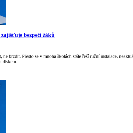
 zajišťuje bezpečí žáků
 ne brzdit. Přesto se v mnoha školách stále řeší ruční instalace, neakt
sh diskem.