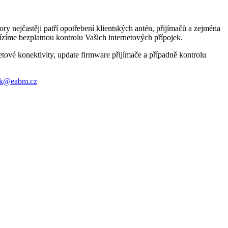
y nejčastěji patří opotřebení klientských antén, přijímačů a zejména
zíme bezplatnou kontrolu Vašich internetových přípojek.
tové konektivity, update firmware přijímače a případně kontrolu
sk@eabm.cz