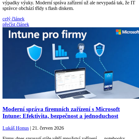
výpadky výuky. Moderní správa zařízení už ale nevypadá tak, že IT
správce obchází třídy s flash diskem.
celý článek
přečíst článek
Moderní správa firemních zařízení s Microsoft
Intune: Efektivita, bezpečnost a jednoduchost
Lukáš Honus
| 21. červen 2026
Firmy dnes spravují stále větší množství zařízení — notebooky,