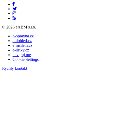
© 2026 eABM s.r.o.
e-opravna.cz
e-dohled.cz
e-mailem.cz
e-listky.cz
naviguj.me
Cookie Settings
Rychlý kontakt