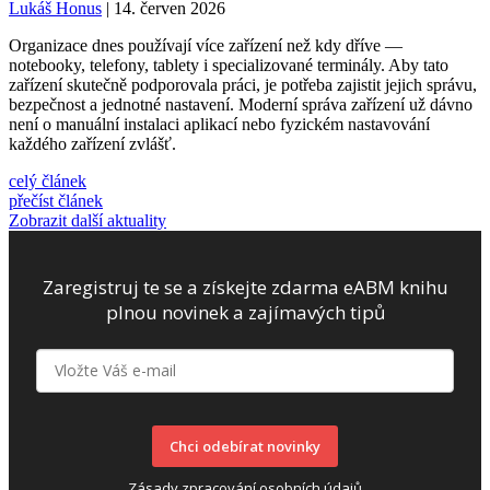
Lukáš Honus
| 14. červen 2026
Organizace dnes používají více zařízení než kdy dříve —
notebooky, telefony, tablety i specializované terminály. Aby tato
zařízení skutečně podporovala práci, je potřeba zajistit jejich správu,
bezpečnost a jednotné nastavení. Moderní správa zařízení už dávno
není o manuální instalaci aplikací nebo fyzickém nastavování
každého zařízení zvlášť.
celý článek
přečíst článek
Zobrazit další aktuality
Zaregistruj te se a získejte zdarma eABM knihu
plnou novinek a zajímavých tipů
Chci odebírat novinky
Zásady zpracování osobních údajů