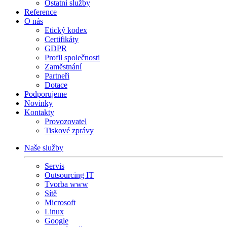
Ostatní služby
Reference
O nás
Etický kodex
Certifikáty
GDPR
Profil společnosti
Zaměstnání
Partneři
Dotace
Podporujeme
Novinky
Kontakty
Provozovatel
Tiskové zprávy
Naše služby
Servis
Outsourcing IT
Tvorba www
Sítě
Microsoft
Linux
Google