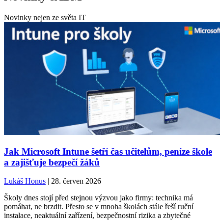
Novinky nejen ze světa IT
Jak Microsoft Intune šetří čas učitelům, peníze škole
a zajišťuje bezpečí žáků
Lukáš Honus
| 28. červen 2026
Školy dnes stojí před stejnou výzvou jako firmy: technika má
pomáhat, ne brzdit. Přesto se v mnoha školách stále řeší ruční
instalace, neaktuální zařízení, bezpečnostní rizika a zbytečné