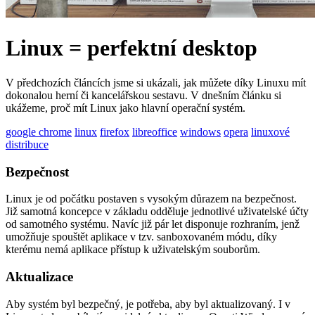
Linux = perfektní desktop
V předchozích článcích jsme si ukázali, jak můžete díky Linuxu mít
dokonalou herní či kancelářskou sestavu. V dnešním článku si
ukážeme, proč mít Linux jako hlavní operační systém.
google chrome
linux
firefox
libreoffice
windows
opera
linuxové
distribuce
Bezpečnost
Linux je od počátku postaven s vysokým důrazem na bezpečnost.
Již samotná koncepce v základu odděluje jednotlivé uživatelské účty
od samotného systému. Navíc již pár let disponuje rozhraním, jenž
umožňuje spouštět aplikace v tzv. sanboxovaném módu, díky
kterému nemá aplikace přístup k uživatelským souborům.
Aktualizace
Aby systém byl bezpečný, je potřeba, aby byl aktualizovaný. I v