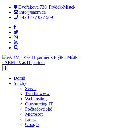
Dvořákova 730, Frýdek-Místek
info@eabm.cz
+420 777 027 509
eABM - Váš IT partner
Domů
Služby
Servis
Tvorba www
Webhosting
Outsourcing IT
Počítačové sítě
Microsoft
Linux
Google