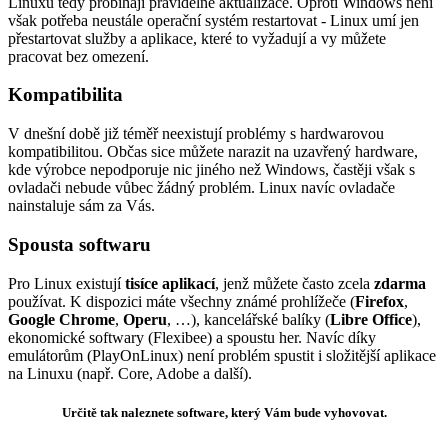
Linuxu tedy probíhají pravidelné aktualizace. Oproti Windows není
však potřeba neustále operační systém restartovat - Linux umí jen
přestartovat služby a aplikace, které to vyžadují a vy můžete
pracovat bez omezení.
Kompatibilita
V dnešní době již téměř neexistují problémy s hardwarovou
kompatibilitou. Občas sice můžete narazit na uzavřený hardware,
kde výrobce nepodporuje nic jiného než Windows, častěji však s
ovladači nebude vůbec žádný problém. Linux navíc ovladače
nainstaluje sám za Vás.
Spousta softwaru
Pro Linux existují
tisíce aplikací
, jenž můžete často zcela
zdarma
používat. K dispozici máte všechny známé prohlížeče (
Firefox
,
Google Chrome
,
Operu
, …), kancelářské balíky (
Libre Office
),
ekonomické softwary (Flexibee) a spoustu her. Navíc díky
emulátorům (PlayOnLinux) není problém spustit i složitější aplikace
na Linuxu (např. Core, Adobe a další).
Určitě tak naleznete software, který Vám bude vyhovovat.