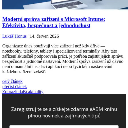
Moderní správa zařízení s Microsoft Intune:
Efektivita, bezpečnost a jednoduchost
Lukáš Honus
| 14. červen 2026
Organizace dnes používají více zařízení než kdy dříve —
notebooky, telefony, tablety i specializované terminály. Aby tato
zařízení skutečně podporovala práci, je potřeba zajistit jejich správu,
bezpečnost a jednotné nastavení. Moderní správa zařízení už dávno
není o manuální instalaci aplikací nebo fyzickém nastavování
každého zařízení zvlášť.
celý článek
přečíst článek
Zobrazit další aktuality
Zaregistruj te se a získejte zdarma eABM knihu
plnou novinek a zajímavých tipů