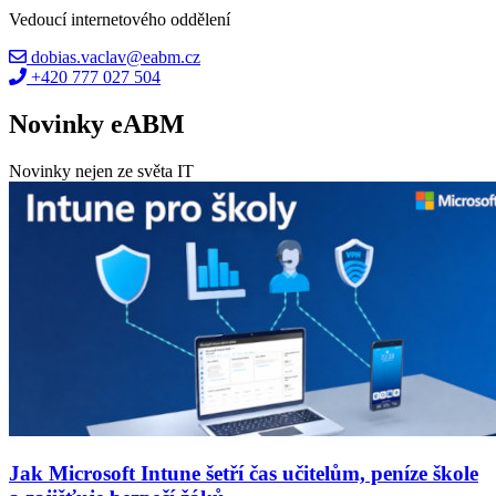
Vedoucí internetového oddělení
dobias.vaclav@eabm.cz
+420 777 027 504
Novinky eABM
Novinky nejen ze světa IT
Jak Microsoft Intune šetří čas učitelům, peníze škole