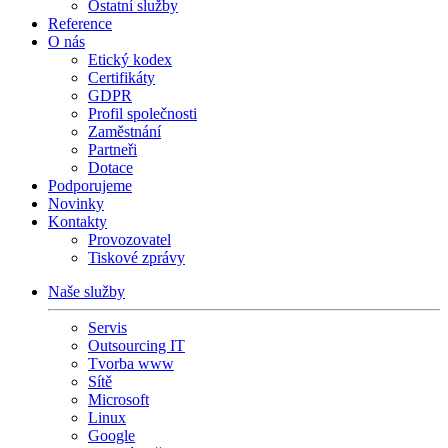
Ostatní služby
Reference
O nás
Etický kodex
Certifikáty
GDPR
Profil společnosti
Zaměstnání
Partneři
Dotace
Podporujeme
Novinky
Kontakty
Provozovatel
Tiskové zprávy
Naše služby
Servis
Outsourcing IT
Tvorba www
Sítě
Microsoft
Linux
Google