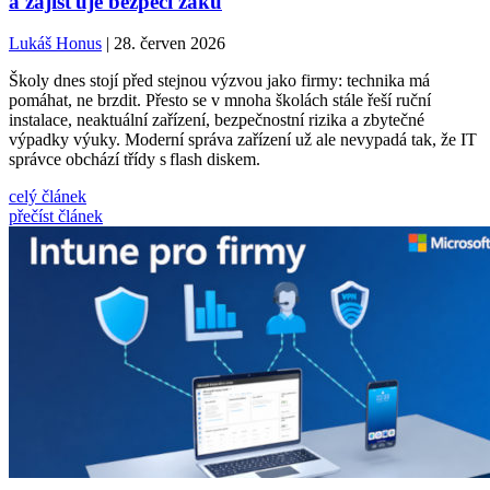
a zajišťuje bezpečí žáků
Lukáš Honus
| 28. červen 2026
Školy dnes stojí před stejnou výzvou jako firmy: technika má
pomáhat, ne brzdit. Přesto se v mnoha školách stále řeší ruční
instalace, neaktuální zařízení, bezpečnostní rizika a zbytečné
výpadky výuky. Moderní správa zařízení už ale nevypadá tak, že IT
správce obchází třídy s flash diskem.
celý článek
přečíst článek