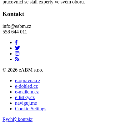
pracovníci se stali experty ve svém oboru.
Kontakt
info@eabm.cz
558 644 011
© 2026 eABM s.r.o.
e-opravna.cz
e-dohled.cz
e-mailem.cz
e-listky.cz
naviguj.me
Cookie Settings
Rychlý kontakt