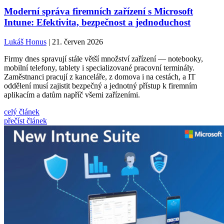
Moderní správa firemních zařízení s Microsoft
Intune: Efektivita, bezpečnost a jednoduchost
Lukáš Honus
| 21. červen 2026
Firmy dnes spravují stále větší množství zařízení — notebooky,
mobilní telefony, tablety i specializované pracovní terminály.
Zaměstnanci pracují z kanceláře, z domova i na cestách, a IT
oddělení musí zajistit bezpečný a jednotný přístup k firemním
aplikacím a datům napříč všemi zařízeními.
celý článek
přečíst článek