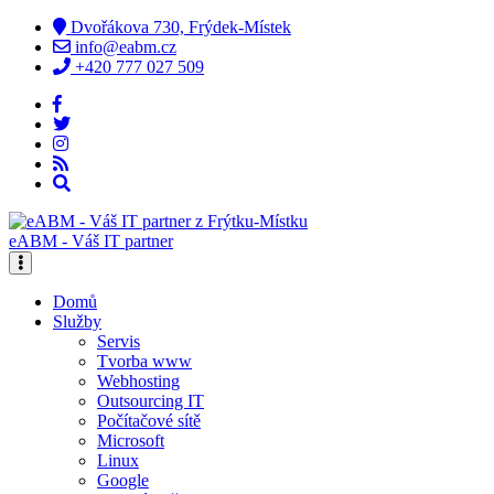
Dvořákova 730, Frýdek-Místek
info@eabm.cz
+420 777 027 509
eABM - Váš IT partner
Domů
Služby
Servis
Tvorba www
Webhosting
Outsourcing IT
Počítačové sítě
Microsoft
Linux
Google