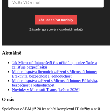
Chci odebírat novinky
Zásady zpracování osobních údajů
Aktuálně
Jak Microsoft Intune šetří čas učitelům, peníze škole a
zajišťuje bezpečí žáků
Moderní správa firemních zařízení s Microsoft Intune:
Efektivita, bezpečnost a jednoduchost
Moderní správa zařízení s Microsoft Intune: Efektivita,
bezpečnost a jednoduchost
Novinky v Microsoft Teams [květen 2026]
O nás
Společnost eABM již 20 let nabízí komplexní IT služby a naši