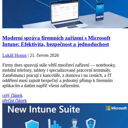
Moderní správa firemních zařízení s Microsoft
Intune: Efektivita, bezpečnost a jednoduchost
Lukáš Honus
| 21. červen 2026
Firmy dnes spravují stále větší množství zařízení — notebooky,
mobilní telefony, tablety i specializované pracovní terminály.
Zaměstnanci pracují z kanceláře, z domova i na cestách, a IT
oddělení musí zajistit bezpečný a jednotný přístup k firemním
aplikacím a datům napříč všemi zařízeními.
celý článek
přečíst článek