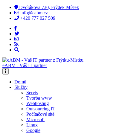
Dvořákova 730, Frýdek-Místek
info@eabm.cz
+420 777 027 509
eABM - Váš IT partner
Domů
Služby
Servis
Tvorba www
Webhosting
Outsourcing IT
Počítačové sítě
Microsoft
Linux
Google