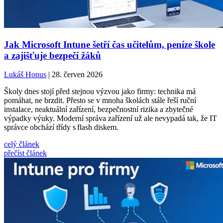
Jak Microsoft Intune šetří čas učitelům, peníze škole
a zajišťuje bezpečí žáků
Lukáš Honus
| 28. červen 2026
Školy dnes stojí před stejnou výzvou jako firmy: technika má
pomáhat, ne brzdit. Přesto se v mnoha školách stále řeší ruční
instalace, neaktuální zařízení, bezpečnostní rizika a zbytečné
výpadky výuky. Moderní správa zařízení už ale nevypadá tak, že IT
správce obchází třídy s flash diskem.
celý článek
přečíst článek