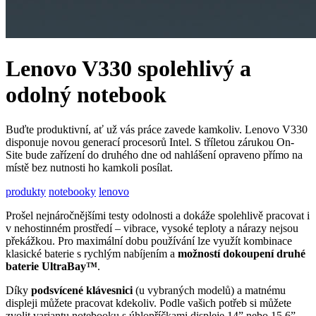
Lenovo V330 spolehlivý a
odolný notebook
Buďte produktivní, ať už vás práce zavede kamkoliv. Lenovo V330
disponuje novou generací procesorů Intel. S tříletou zárukou On-
Site bude zařízení do druhého dne od nahlášení opraveno přímo na
místě bez nutnosti ho kamkoli posílat.
produkty
notebooky
lenovo
Prošel nejnáročnějšími testy odolnosti a dokáže spolehlivě pracovat i
v nehostinném prostředí – vibrace, vysoké teploty a nárazy nejsou
překážkou. Pro maximální dobu používání lze využít kombinace
klasické baterie s rychlým nabíjením a
možností dokoupení druhé
baterie UltraBay™
.
Díky
podsvícené klávesnici
(u vybraných modelů) a matnému
displeji můžete pracovat kdekoliv. Podle vašich potřeb si můžete
zvolit variantu notebooku s úhlopříčkami displeje 14” nebo 15,6”.