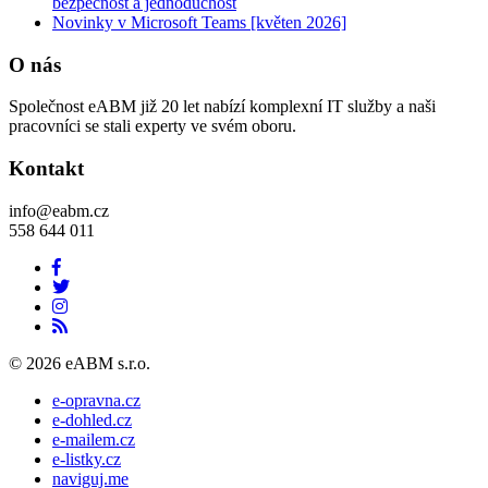
bezpečnost a jednoduchost
Novinky v Microsoft Teams [květen 2026]
O nás
Společnost eABM již 20 let nabízí komplexní IT služby a naši
pracovníci se stali experty ve svém oboru.
Kontakt
info@eabm.cz
558 644 011
© 2026 eABM s.r.o.
e-opravna.cz
e-dohled.cz
e-mailem.cz
e-listky.cz
naviguj.me