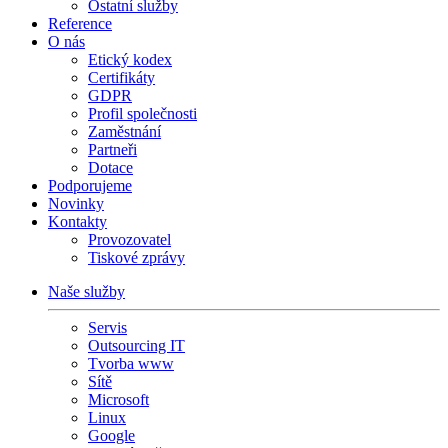
Ostatní služby
Reference
O nás
Etický kodex
Certifikáty
GDPR
Profil společnosti
Zaměstnání
Partneři
Dotace
Podporujeme
Novinky
Kontakty
Provozovatel
Tiskové zprávy
Naše služby
Servis
Outsourcing IT
Tvorba www
Sítě
Microsoft
Linux
Google