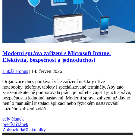
Moderní správa zařízení s Microsoft Intune:
Efektivita, bezpečnost a jednoduchost
Lukáš Honus
| 14. červen 2026
Organizace dnes používají více zařízení než kdy dříve —
notebooky, telefony, tablety i specializované terminály. Aby tato
zařízení skutečně podporovala práci, je potřeba zajistit jejich správu,
bezpečnost a jednotné nastavení. Moderní správa zařízení už dávno
není o manuální instalaci aplikací nebo fyzickém nastavování
každého zařízení zvlášť.
celý článek
přečíst článek
Zobrazit další aktuality