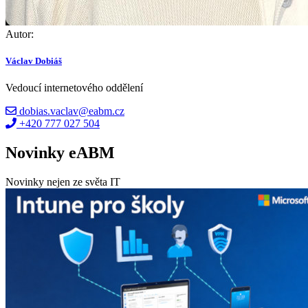
Autor:
Václav Dobiáš
Vedoucí internetového oddělení
dobias.vaclav@eabm.cz
+420 777 027 504
Novinky eABM
Novinky nejen ze světa IT