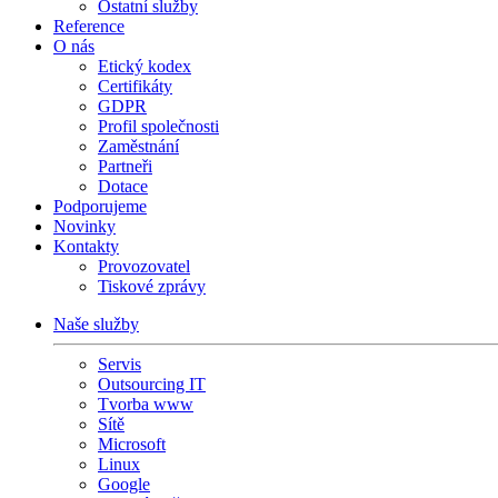
Ostatní služby
Reference
O nás
Etický kodex
Certifikáty
GDPR
Profil společnosti
Zaměstnání
Partneři
Dotace
Podporujeme
Novinky
Kontakty
Provozovatel
Tiskové zprávy
Naše služby
Servis
Outsourcing IT
Tvorba www
Sítě
Microsoft
Linux
Google