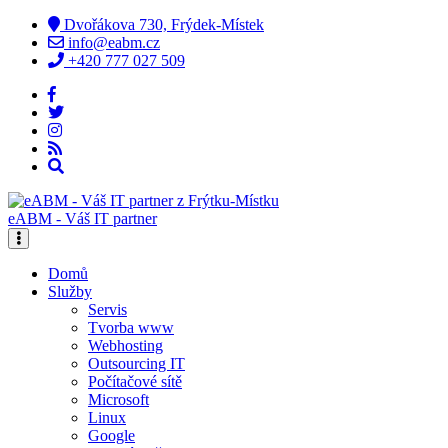
Dvořákova 730, Frýdek-Místek
info@eabm.cz
+420 777 027 509
eABM - Váš IT partner
Domů
Služby
Servis
Tvorba www
Webhosting
Outsourcing IT
Počítačové sítě
Microsoft
Linux
Google