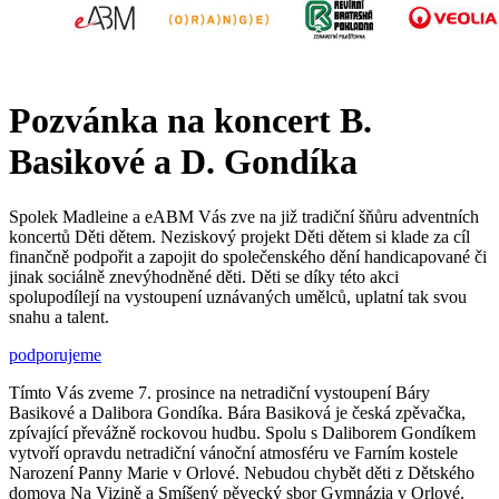
Pozvánka na koncert B.
Basikové a D. Gondíka
Spolek Madleine a eABM Vás zve na již tradiční šňůru adventních
koncertů Děti dětem. Neziskový projekt Děti dětem si klade za cíl
finančně podpořit a zapojit do společenského dění handicapované či
jinak sociálně znevýhodněné děti. Děti se díky této akci
spolupodílejí na vystoupení uznávaných umělců, uplatní tak svou
snahu a talent.
podporujeme
Tímto Vás zveme 7. prosince na netradiční vystoupení Báry
Basikové a Dalibora Gondíka. Bára Basiková je česká zpěvačka,
zpívající převážně rockovou hudbu. Spolu s Daliborem Gondíkem
vytvoří opravdu netradiční vánoční atmosféru ve Farním kostele
Narození Panny Marie v Orlové. Nebudou chybět děti z Dětského
domova Na Vizině a Smíšený pěvecký sbor Gymnázia v Orlové.