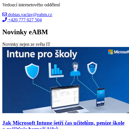
Vedoucí internetového oddělení
dobias.vaclav@eabm.cz
+420 777 027 504
Novinky eABM
Novinky nejen ze světa IT
Jak Microsoft Intune šetří čas učitelům, peníze škole