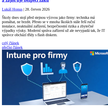
a zajišťuje bezpečí žáků
Lukáš Honus
| 28. červen 2026
Školy dnes stojí před stejnou výzvou jako firmy: technika má
pomáhat, ne brzdit. Přesto se v mnoha školách stále řeší ruční
instalace, neaktuální zařízení, bezpečnostní rizika a zbytečné
výpadky výuky. Moderní správa zařízení už ale nevypadá tak, že IT
správce obchází třídy s flash diskem.
celý článek
přečíst článek