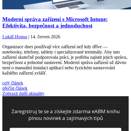
Moderní správa zařízení s Microsoft Intune:
Efektivita, bezpečnost a jednoduchost
Lukáš Honus
| 14. červen 2026
Organizace dnes používají více zařízení než kdy dříve —
notebooky, telefony, tablety i specializované terminály. Aby tato
zařízení skutečně podporovala práci, je potřeba zajistit jejich správu,
bezpečnost a jednotné nastavení. Moderní správa zařízení už dávno
není o manuální instalaci aplikací nebo fyzickém nastavování
každého zařízení zvlášť.
celý článek
přečíst článek
Zobrazit další aktuality
Zaregistruj te se a získejte zdarma eABM knihu
plnou novinek a zajímavých tipů