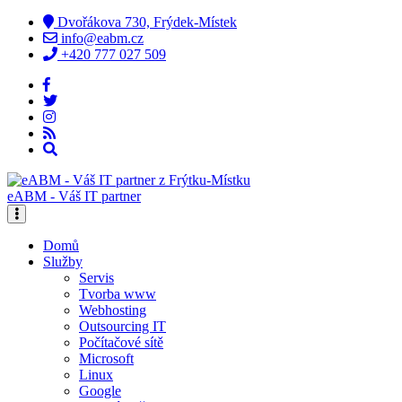
Dvořákova 730, Frýdek-Místek
info@eabm.cz
+420 777 027 509
eABM - Váš IT partner
Domů
Služby
Servis
Tvorba www
Webhosting
Outsourcing IT
Počítačové sítě
Microsoft
Linux
Google