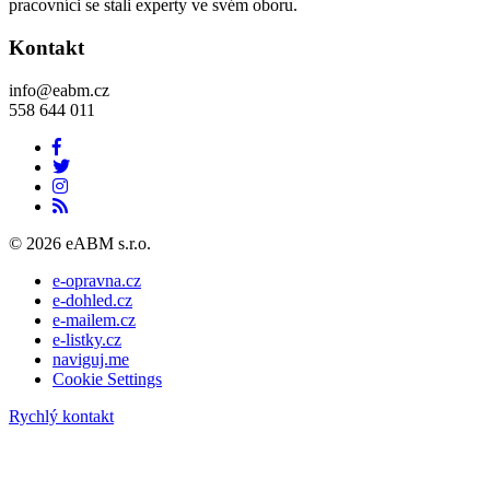
pracovníci se stali experty ve svém oboru.
Kontakt
info@eabm.cz
558 644 011
© 2026 eABM s.r.o.
e-opravna.cz
e-dohled.cz
e-mailem.cz
e-listky.cz
naviguj.me
Cookie Settings
Rychlý kontakt