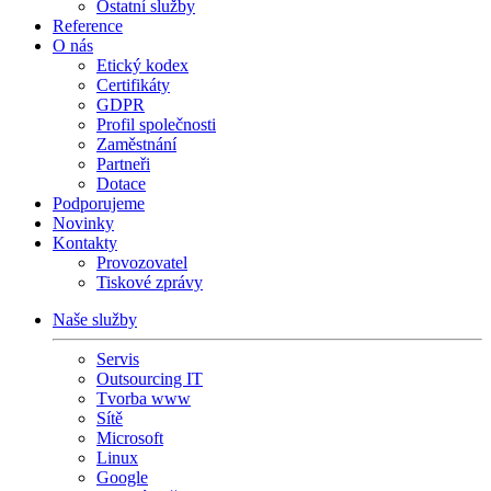
Ostatní služby
Reference
O nás
Etický kodex
Certifikáty
GDPR
Profil společnosti
Zaměstnání
Partneři
Dotace
Podporujeme
Novinky
Kontakty
Provozovatel
Tiskové zprávy
Naše služby
Servis
Outsourcing IT
Tvorba www
Sítě
Microsoft
Linux
Google