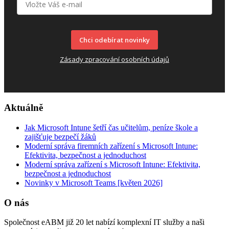
Chci odebírat novinky
Zásady zpracování osobních údajů
Aktuálně
Jak Microsoft Intune šetří čas učitelům, peníze škole a
zajišťuje bezpečí žáků
Moderní správa firemních zařízení s Microsoft Intune:
Efektivita, bezpečnost a jednoduchost
Moderní správa zařízení s Microsoft Intune: Efektivita,
bezpečnost a jednoduchost
Novinky v Microsoft Teams [květen 2026]
O nás
Společnost eABM již 20 let nabízí komplexní IT služby a naši