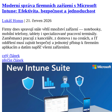
Moderní správa firemních zařízení s Microsoft
Intune: Efektivita, bezpečnost a jednoduchost
Lukáš Honus
| 21. červen 2026
Firmy dnes spravují stále větší množství zařízení — notebooky,
mobilní telefony, tablety i specializované pracovní terminály.
Zaměstnanci pracují z kanceláře, z domova i na cestách, a IT
oddělení musí zajistit bezpečný a jednotný přístup k firemním
aplikacím a datům napříč všemi zařízeními.
celý článek
přečíst článek