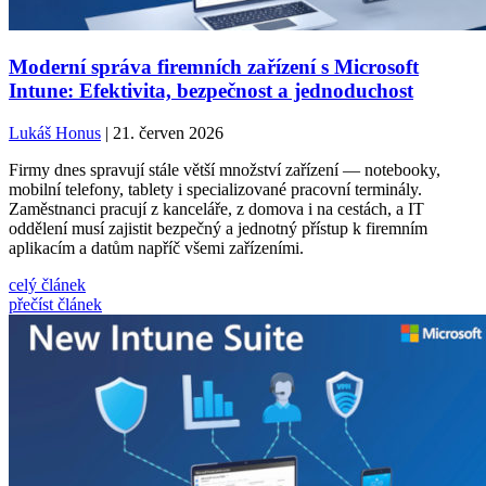
Moderní správa firemních zařízení s Microsoft
Intune: Efektivita, bezpečnost a jednoduchost
Lukáš Honus
| 21. červen 2026
Firmy dnes spravují stále větší množství zařízení — notebooky,
mobilní telefony, tablety i specializované pracovní terminály.
Zaměstnanci pracují z kanceláře, z domova i na cestách, a IT
oddělení musí zajistit bezpečný a jednotný přístup k firemním
aplikacím a datům napříč všemi zařízeními.
celý článek
přečíst článek