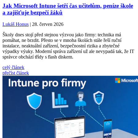
Jak Microsoft Intune šetří čas učitelům, peníze škole
a zajišťuje bezpečí žáků
Lukáš Honus
| 28. červen 2026
Školy dnes stojí před stejnou výzvou jako firmy: technika má
pomáhat, ne brzdit. Přesto se v mnoha školách stále řeší ruční
instalace, neaktuální zařízení, bezpečnostní rizika a zbytečné
výpadky výuky. Moderní správa zařízení už ale nevypadá tak, že IT
správce obchází třídy s flash diskem.
celý článek
přečíst článek