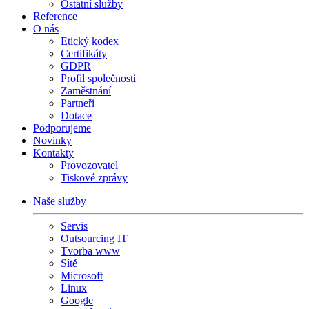
Ostatní služby
Reference
O nás
Etický kodex
Certifikáty
GDPR
Profil společnosti
Zaměstnání
Partneři
Dotace
Podporujeme
Novinky
Kontakty
Provozovatel
Tiskové zprávy
Naše služby
Servis
Outsourcing IT
Tvorba www
Sítě
Microsoft
Linux
Google