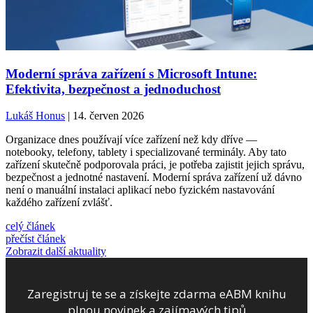
Moderní správa zařízení s Microsoft Intune:
Efektivita, bezpečnost a jednoduchost
Lukáš Honus
| 14. červen 2026
Organizace dnes používají více zařízení než kdy dříve —
notebooky, telefony, tablety i specializované terminály. Aby tato
zařízení skutečně podporovala práci, je potřeba zajistit jejich správu,
bezpečnost a jednotné nastavení. Moderní správa zařízení už dávno
není o manuální instalaci aplikací nebo fyzickém nastavování
každého zařízení zvlášť.
celý článek
přečíst článek
Zobrazit další aktuality
Zaregistruj te se a získejte zdarma eABM knihu
plnou novinek a zajímavých tipů