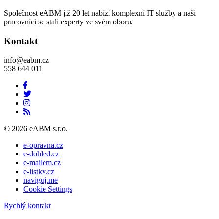
Společnost eABM již 20 let nabízí komplexní IT služby a naši
pracovníci se stali experty ve svém oboru.
Kontakt
info@eabm.cz
558 644 011
© 2026 eABM s.r.o.
e-opravna.cz
e-dohled.cz
e-mailem.cz
e-listky.cz
naviguj.me
Cookie Settings
Rychlý kontakt