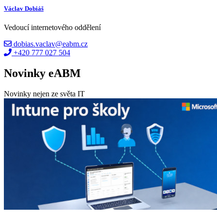
Václav Dobiáš
Vedoucí internetového oddělení
dobias.vaclav@eabm.cz
+420 777 027 504
Novinky eABM
Novinky nejen ze světa IT