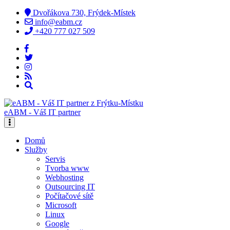
Dvořákova 730, Frýdek-Místek
info@eabm.cz
+420 777 027 509
eABM - Váš IT partner
Domů
Služby
Servis
Tvorba www
Webhosting
Outsourcing IT
Počítačové sítě
Microsoft
Linux
Google