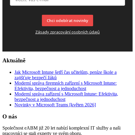
Chci odebírat novinky
Zásady zpracování osobních údajů
Aktuálně
Jak Microsoft Intune šetří čas učitelům, peníze škole a
zajišťuje bezpečí žáků
Moderní správa firemních zařízení s Microsoft Intune:
Efektivita, bezpečnost a jednoduchost
Moderní správa zařízení s Microsoft Intune: Efektivita,
bezpečnost a jednoduchost
Novinky v Microsoft Teams [květen 2026]
O nás
Společnost eABM již 20 let nabízí komplexní IT služby a naši
pracovníci se stali experty ve svém oboru.