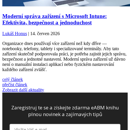
Moderní správa zařízení s Microsoft Intune:
Efektivita, bezpečnost a jednoduchost
Lukáš Honus
| 14. červen 2026
Organizace dnes používají více zařízení než kdy dříve —
notebooky, telefony, tablety i specializované terminály. Aby tato
zařízení skutečně podporovala práci, je potřeba zajistit jejich správu,
bezpečnost a jednotné nastavení. Moderní správa zařízení už dávno
není o manuální instalaci aplikací nebo fyzickém nastavování
každého zařízení zvlášť.
celý článek
přečíst článek
Zobrazit další aktuality
Zaregistruj te se a získejte zdarma eABM knihu
plnou novinek a zajímavých tipů