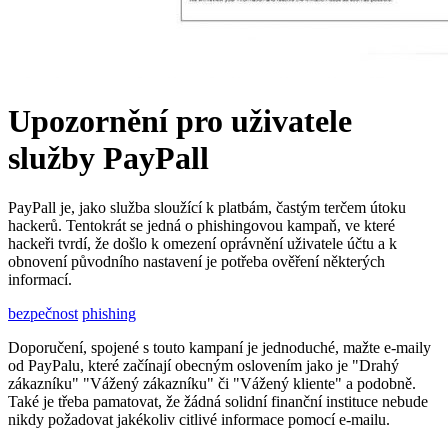
Upozornění pro uživatele
služby PayPall
PayPall je, jako služba sloužící k platbám, častým terčem útoku
hackerů. Tentokrát se jedná o phishingovou kampaň, ve které
hackeři tvrdí, že došlo k omezení oprávnění uživatele účtu a k
obnovení původního nastavení je potřeba ověření některých
informací.
bezpečnost
phishing
Doporučení, spojené s touto kampaní je jednoduché, mažte e-maily
od PayPalu, které začínají obecným oslovením jako je "Drahý
zákazníku" "Vážený zákazníku" či "Vážený kliente" a podobně.
Také je třeba pamatovat, že žádná solidní finanční instituce nebude
nikdy požadovat jakékoliv citlivé informace pomocí e-mailu.