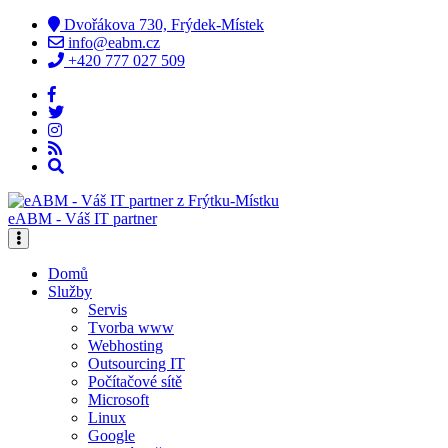
Dvořákova 730, Frýdek-Místek
info@eabm.cz
+420 777 027 509
eABM - Váš IT partner
Domů
Služby
Servis
Tvorba www
Webhosting
Outsourcing IT
Počítačové sítě
Microsoft
Linux
Google