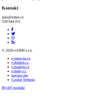
Kontakt
info@eabm.cz
558 644 011
© 2026 eABM s.r.o.
e-opravna.cz
e-dohled.cz
e-mailem.cz
e-listky.cz
naviguj.me
Cookie Settings
Rychlý kontakt