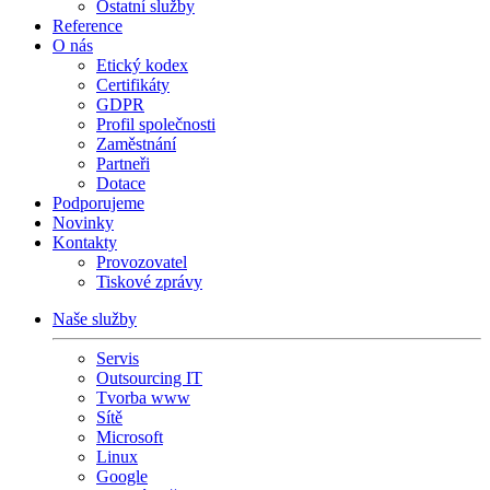
Ostatní služby
Reference
O nás
Etický kodex
Certifikáty
GDPR
Profil společnosti
Zaměstnání
Partneři
Dotace
Podporujeme
Novinky
Kontakty
Provozovatel
Tiskové zprávy
Naše služby
Servis
Outsourcing IT
Tvorba www
Sítě
Microsoft
Linux
Google