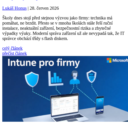
Lukáš Honus
| 28. červen 2026
Školy dnes stojí před stejnou výzvou jako firmy: technika má
pomáhat, ne brzdit. Přesto se v mnoha školách stále řeší ruční
instalace, neaktuální zařízení, bezpečnostní rizika a zbytečné
výpadky výuky. Moderní správa zařízení už ale nevypadá tak, že IT
správce obchází třídy s flash diskem.
celý článek
přečíst článek