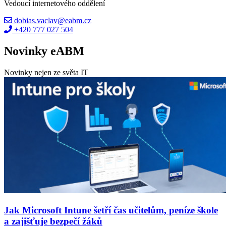
Vedoucí internetového oddělení
dobias.vaclav@eabm.cz
+420 777 027 504
Novinky eABM
Novinky nejen ze světa IT
Jak Microsoft Intune šetří čas učitelům, peníze škole
a zajišťuje bezpečí žáků