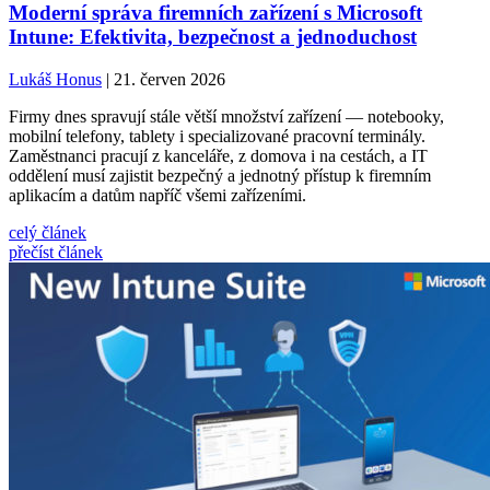
Moderní správa firemních zařízení s Microsoft
Intune: Efektivita, bezpečnost a jednoduchost
Lukáš Honus
| 21. červen 2026
Firmy dnes spravují stále větší množství zařízení — notebooky,
mobilní telefony, tablety i specializované pracovní terminály.
Zaměstnanci pracují z kanceláře, z domova i na cestách, a IT
oddělení musí zajistit bezpečný a jednotný přístup k firemním
aplikacím a datům napříč všemi zařízeními.
celý článek
přečíst článek