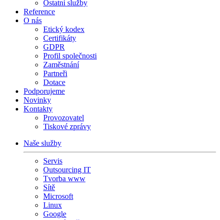
Ostatní služby
Reference
O nás
Etický kodex
Certifikáty
GDPR
Profil společnosti
Zaměstnání
Partneři
Dotace
Podporujeme
Novinky
Kontakty
Provozovatel
Tiskové zprávy
Naše služby
Servis
Outsourcing IT
Tvorba www
Sítě
Microsoft
Linux
Google