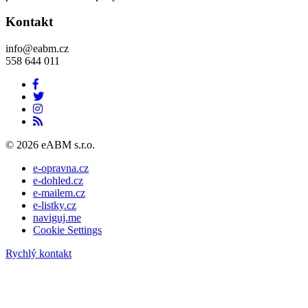
Kontakt
info@eabm.cz
558 644 011
© 2026 eABM s.r.o.
e-opravna.cz
e-dohled.cz
e-mailem.cz
e-listky.cz
naviguj.me
Cookie Settings
Rychlý kontakt