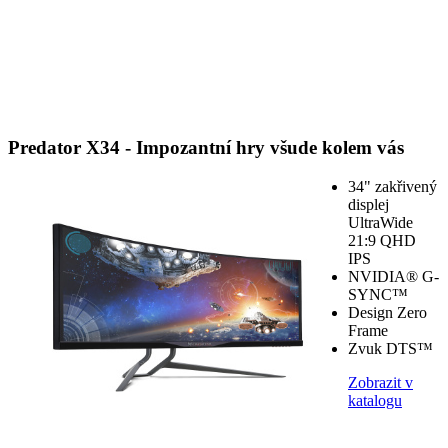
Predator X34 - Impozantní hry všude kolem vás
34" zakřivený
displej
UltraWide
21:9 QHD
IPS
NVIDIA® G-
SYNC™
Design Zero
Frame
Zvuk DTS™
Zobrazit v
katalogu