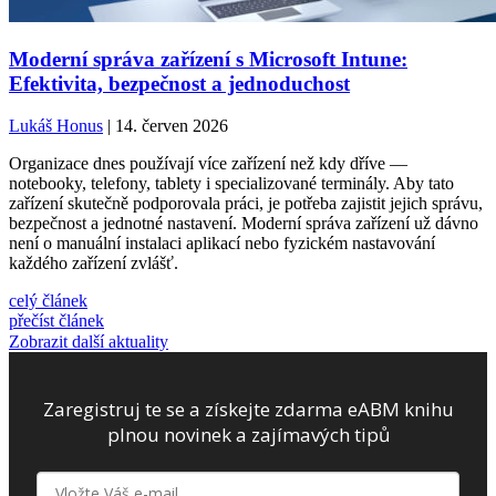
Moderní správa zařízení s Microsoft Intune:
Efektivita, bezpečnost a jednoduchost
Lukáš Honus
| 14. červen 2026
Organizace dnes používají více zařízení než kdy dříve —
notebooky, telefony, tablety i specializované terminály. Aby tato
zařízení skutečně podporovala práci, je potřeba zajistit jejich správu,
bezpečnost a jednotné nastavení. Moderní správa zařízení už dávno
není o manuální instalaci aplikací nebo fyzickém nastavování
každého zařízení zvlášť.
celý článek
přečíst článek
Zobrazit další aktuality
Zaregistruj te se a získejte zdarma eABM knihu
plnou novinek a zajímavých tipů