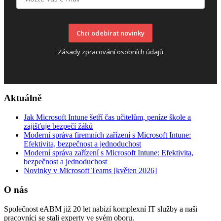
Chci odebírat novinky
Zásady zpracování osobních údajů
Aktuálně
Jak Microsoft Intune šetří čas učitelům, peníze škole a
zajišťuje bezpečí žáků
Moderní správa firemních zařízení s Microsoft Intune:
Efektivita, bezpečnost a jednoduchost
Moderní správa zařízení s Microsoft Intune: Efektivita,
bezpečnost a jednoduchost
Novinky v Microsoft Teams [květen 2026]
O nás
Společnost eABM již 20 let nabízí komplexní IT služby a naši
pracovníci se stali experty ve svém oboru.