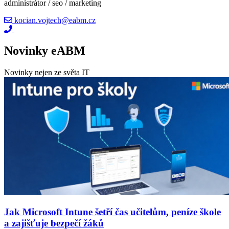
administrátor / seo / marketing
kocian.vojtech@eabm.cz
Novinky eABM
Novinky nejen ze světa IT
Jak Microsoft Intune šetří čas učitelům, peníze škole
a zajišťuje bezpečí žáků