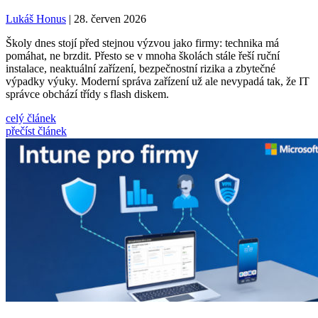
Lukáš Honus
| 28. červen 2026
Školy dnes stojí před stejnou výzvou jako firmy: technika má
pomáhat, ne brzdit. Přesto se v mnoha školách stále řeší ruční
instalace, neaktuální zařízení, bezpečnostní rizika a zbytečné
výpadky výuky. Moderní správa zařízení už ale nevypadá tak, že IT
správce obchází třídy s flash diskem.
celý článek
přečíst článek