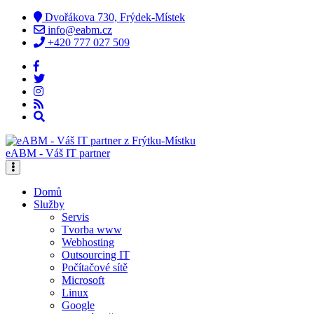
Dvořákova 730, Frýdek-Místek
info@eabm.cz
+420 777 027 509
eABM - Váš IT partner
Domů
Služby
Servis
Tvorba www
Webhosting
Outsourcing IT
Počítačové sítě
Microsoft
Linux
Google