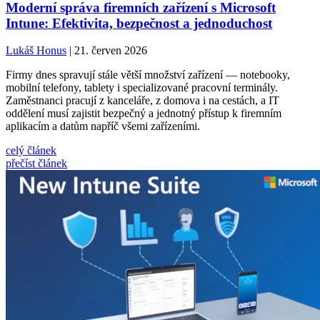
Moderní správa firemních zařízení s Microsoft
Intune: Efektivita, bezpečnost a jednoduchost
Lukáš Honus
| 21. červen 2026
Firmy dnes spravují stále větší množství zařízení — notebooky,
mobilní telefony, tablety i specializované pracovní terminály.
Zaměstnanci pracují z kanceláře, z domova i na cestách, a IT
oddělení musí zajistit bezpečný a jednotný přístup k firemním
aplikacím a datům napříč všemi zařízeními.
celý článek
přečíst článek