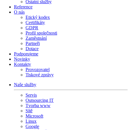
Ostatní služby
Reference
O nás
Etický kodex
Certifikáty
GDPR
Profil společnosti
Zaměstnání
Partneři
Dotace
Podporujeme
Novinky
Kontakty
Provozovatel
Tiskové zprávy
Naše služby
Servis
Outsourcing IT
Tvorba www
Sítě
Microsoft
Linux
Google