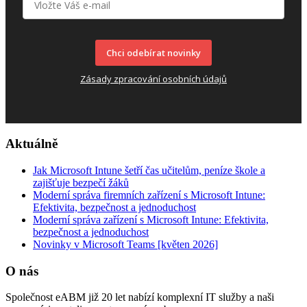
Chci odebírat novinky
Zásady zpracování osobních údajů
Aktuálně
Jak Microsoft Intune šetří čas učitelům, peníze škole a
zajišťuje bezpečí žáků
Moderní správa firemních zařízení s Microsoft Intune:
Efektivita, bezpečnost a jednoduchost
Moderní správa zařízení s Microsoft Intune: Efektivita,
bezpečnost a jednoduchost
Novinky v Microsoft Teams [květen 2026]
O nás
Společnost eABM již 20 let nabízí komplexní IT služby a naši