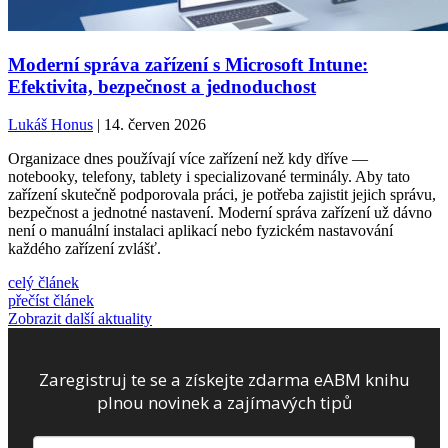
Moderní správa zařízení s Microsoft Intune:
Efektivita, bezpečnost a jednoduchost
Lukáš Honus
| 14. červen 2026
Organizace dnes používají více zařízení než kdy dříve —
notebooky, telefony, tablety i specializované terminály. Aby tato
zařízení skutečně podporovala práci, je potřeba zajistit jejich správu,
bezpečnost a jednotné nastavení. Moderní správa zařízení už dávno
není o manuální instalaci aplikací nebo fyzickém nastavování
každého zařízení zvlášť.
celý článek
přečíst článek
Zobrazit další aktuality
Zaregistruj te se a získejte zdarma eABM knihu
plnou novinek a zajímavých tipů