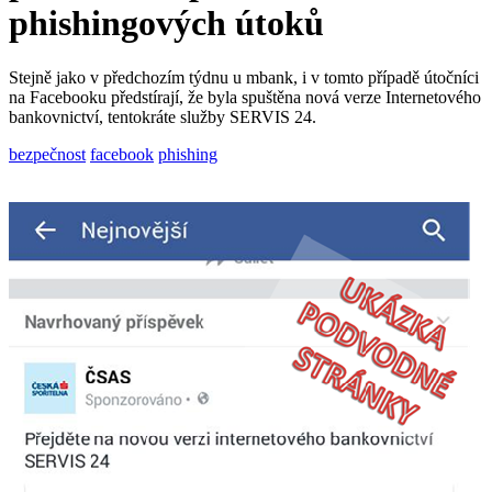
phishingových útoků
Stejně jako v předchozím týdnu u mbank, i v tomto případě útočníci
na Facebooku předstírají, že byla spuštěna nová verze Internetového
bankovnictví, tentokráte služby SERVIS 24.
bezpečnost
facebook
phishing