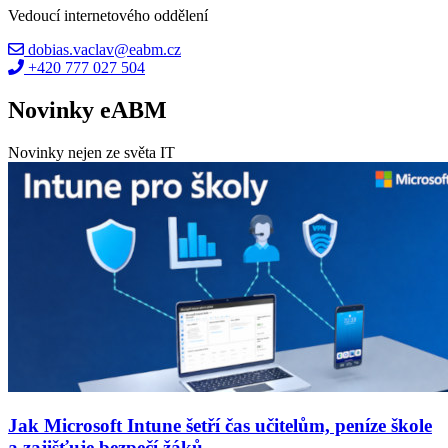
Vedoucí internetového oddělení
dobias.vaclav@eabm.cz
+420 777 027 504
Novinky eABM
Novinky nejen ze světa IT
Jak Microsoft Intune šetří čas učitelům, peníze škole
a zajišťuje bezpečí žáků