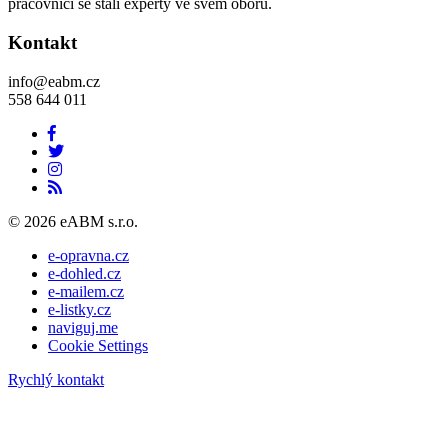
pracovníci se stali experty ve svém oboru.
Kontakt
info@eabm.cz
558 644 011
© 2026 eABM s.r.o.
e-opravna.cz
e-dohled.cz
e-mailem.cz
e-listky.cz
naviguj.me
Cookie Settings
Rychlý kontakt