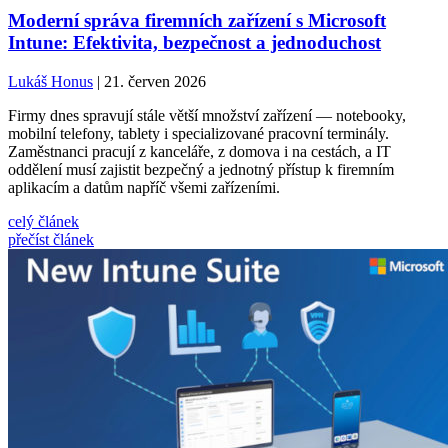
Moderní správa firemních zařízení s Microsoft
Intune: Efektivita, bezpečnost a jednoduchost
Lukáš Honus
| 21. červen 2026
Firmy dnes spravují stále větší množství zařízení — notebooky,
mobilní telefony, tablety i specializované pracovní terminály.
Zaměstnanci pracují z kanceláře, z domova i na cestách, a IT
oddělení musí zajistit bezpečný a jednotný přístup k firemním
aplikacím a datům napříč všemi zařízeními.
celý článek
přečíst článek