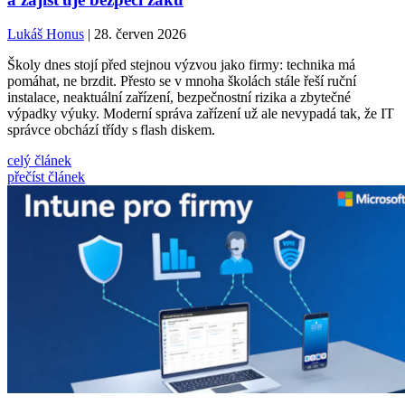
Lukáš Honus
| 28. červen 2026
Školy dnes stojí před stejnou výzvou jako firmy: technika má
pomáhat, ne brzdit. Přesto se v mnoha školách stále řeší ruční
instalace, neaktuální zařízení, bezpečnostní rizika a zbytečné
výpadky výuky. Moderní správa zařízení už ale nevypadá tak, že IT
správce obchází třídy s flash diskem.
celý článek
přečíst článek