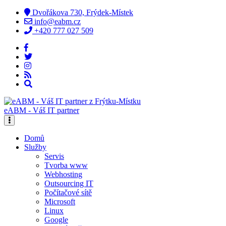
Dvořákova 730, Frýdek-Místek
info@eabm.cz
+420 777 027 509
eABM - Váš IT partner
Domů
Služby
Servis
Tvorba www
Webhosting
Outsourcing IT
Počítačové sítě
Microsoft
Linux
Google