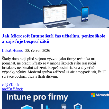
Jak Microsoft Intune šetří čas učitelům, peníze škole
a zajišťuje bezpečí žáků
Lukáš Honus
| 28. červen 2026
Školy dnes stojí před stejnou výzvou jako firmy: technika má
pomáhat, ne brzdit. Přesto se v mnoha školách stále řeší ruční
instalace, neaktuální zařízení, bezpečnostní rizika a zbytečné
výpadky výuky. Moderní správa zařízení už ale nevypadá tak, že IT
správce obchází třídy s flash diskem.
celý článek
přečíst článek