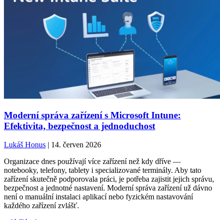
Moderní správa zařízení s Microsoft Intune:
Efektivita, bezpečnost a jednoduchost
Lukáš Honus
| 14. červen 2026
Organizace dnes používají více zařízení než kdy dříve —
notebooky, telefony, tablety i specializované terminály. Aby tato
zařízení skutečně podporovala práci, je potřeba zajistit jejich správu,
bezpečnost a jednotné nastavení. Moderní správa zařízení už dávno
není o manuální instalaci aplikací nebo fyzickém nastavování
každého zařízení zvlášť.