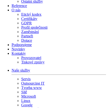
Ostatní služby
Reference
O nás
Etický kodex
Certifikáty
GDPR
Profil společnosti
Zaměstnání
Partneři
Dotace
Podporujeme
Novinky
Kontakty
Provozovatel
Tiskové zprávy
Naše služby
Servis
Outsourcing IT
Tvorba www
Sítě
Microsoft
Linux
Google