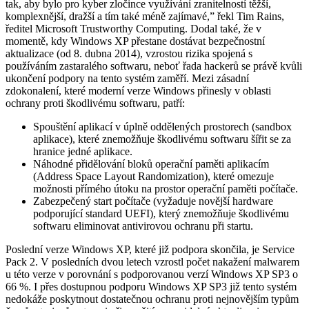
tak, aby bylo pro kyber zločince využívání zranitelností těžší,
komplexnější, dražší a tím také méně zajímavé,” řekl Tim Rains,
ředitel Microsoft Trustworthy Computing. Dodal také, že v
momentě, kdy Windows XP přestane dostávat bezpečnostní
aktualizace (od 8. dubna 2014), vzrostou rizika spojená s
používáním zastaralého softwaru, neboť řada hackerů se právě kvůli
ukončení podpory na tento systém zaměří. Mezi zásadní
zdokonalení, které moderní verze Windows přinesly v oblasti
ochrany proti škodlivému softwaru, patří:
Spouštění aplikací v úplně oddělených prostorech (sandbox
aplikace), které znemožňuje škodlivému softwaru šířit se za
hranice jedné aplikace.
Náhodné přidělování bloků operační paměti aplikacím
(Address Space Layout Randomization), které omezuje
možnosti přímého útoku na prostor operační paměti počítače.
Zabezpečený start počítače (vyžaduje novější hardware
podporující standard UEFI), který znemožňuje škodlivému
softwaru eliminovat antivirovou ochranu při startu.
Poslední verze Windows XP, které již podpora skončila, je Service
Pack 2. V posledních dvou letech vzrostl počet nakažení malwarem
u této verze v porovnání s podporovanou verzí Windows XP SP3 o
66 %. I přes dostupnou podporu Windows XP SP3 již tento systém
nedokáže poskytnout dostatečnou ochranu proti nejnovějším typům