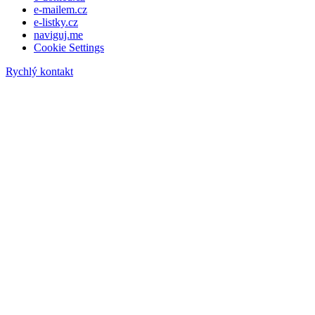
e-mailem.cz
e-listky.cz
naviguj.me
Cookie Settings
Rychlý kontakt