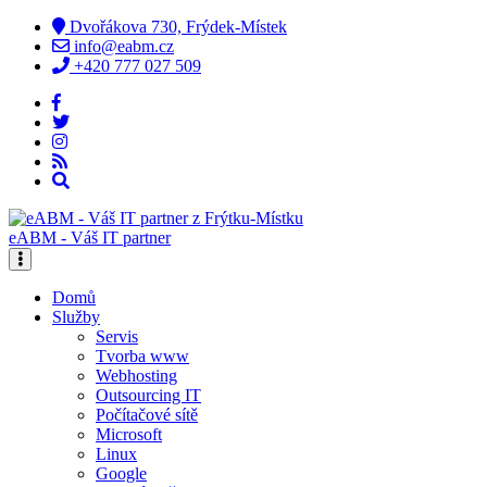
Dvořákova 730, Frýdek-Místek
info@eabm.cz
+420 777 027 509
eABM - Váš IT partner
Domů
Služby
Servis
Tvorba www
Webhosting
Outsourcing IT
Počítačové sítě
Microsoft
Linux
Google