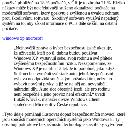
používá přibližně na 18 % počítačů, v ČR je to zhruba 21 %. Riziko
nákazy může být nejefektivněji sníženo aktualizací počítače na
modernější software, který poskytuje zvýšenou a trvalou ochranu
proti škodlivému softwaru. Škodlivý software využívá napadený
systém na to, aby získal informace o PC a dále se šířil na ostatní
počítače.
windows xp
microsoft
„Nejnovější zpráva o kyber bezpečnosti jasně ukazuje,
že uživatelé, kteří po 8. dubnu budou používat
Windows XP, vystavují sebe, svoji rodinu a své přátele
zvýšenému bezpečnostnímu riziku. Nezapomeňme, že
Windows XP je na trhu 12 let. Je to podobné, jako když
řidič nechce vyměnit své staré auto, jehož bezpečnostní
výbava neodpovídá současným požadavkům, nelze ho
vybavit novými prvky, a již se na něj ani nevyrábějí
náhradní díly. Auto sice obstojně jezdí, ale pro rodinu
není bezpečné a jeho provoz není efektivní,“ uvedl
Lukáš Křovák, manažer divize Windows Client
společnosti Microsoft v České republice.
„Tyto údaje pomáhají ilustrovat dopad bezpečnostních inovací, které
jsou součástí moderních operačních systémů jako Windows 8. Ty
obsahují pokrokové bezpečnostní technologie specificky vytvořené