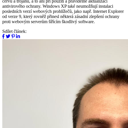
červů a trojanů, a to ani při použití a pravidelné aktualizaci
antivirového ochrany. Windows XP také neumožňují instalaci
posledních verzí webových prohlížečů, jako např. Internet Explorer
od verze 9, který rovněž přinesl některá zásadní zlepšení ochrany
proti webovým serverům šířícím škodlivý software.
Sdílet článek: