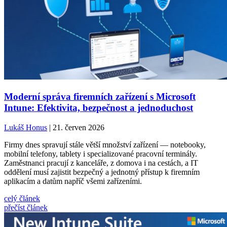
Moderní správa firemních zařízení s Microsoft
Intune: Efektivita, bezpečnost a jednoduchost
Lukáš Honus
| 21. červen 2026
Firmy dnes spravují stále větší množství zařízení — notebooky,
mobilní telefony, tablety i specializované pracovní terminály.
Zaměstnanci pracují z kanceláře, z domova i na cestách, a IT
oddělení musí zajistit bezpečný a jednotný přístup k firemním
aplikacím a datům napříč všemi zařízeními.
celý článek
přečíst článek