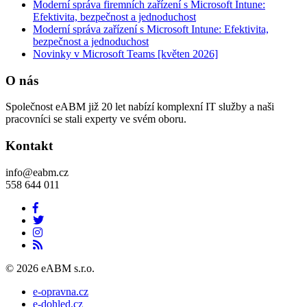
Moderní správa firemních zařízení s Microsoft Intune:
Efektivita, bezpečnost a jednoduchost
Moderní správa zařízení s Microsoft Intune: Efektivita,
bezpečnost a jednoduchost
Novinky v Microsoft Teams [květen 2026]
O nás
Společnost eABM již 20 let nabízí komplexní IT služby a naši
pracovníci se stali experty ve svém oboru.
Kontakt
info@eabm.cz
558 644 011
© 2026 eABM s.r.o.
e-opravna.cz
e-dohled.cz